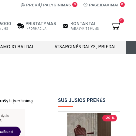
0
0
PREKIŲ PALYGINIMAS
PAGEIDAVIMAI
0
26000
PRISTATYMAS
KONTAKTAI
 MUMS
INFORMACIJA
PARAŠYKITE MUMS
IAMOJO BALDAI
ATSARGINĖS DALYS, PRIEDAI
SUSIJUSIOS PREKĖS
rašyti įvertinimą
 dydis
-20 %
€
kaičiuoti