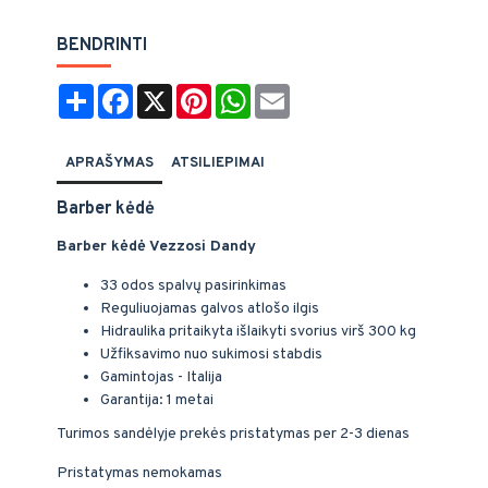
BENDRINTI
Share
Facebook
X
Pinterest
WhatsApp
Email
APRAŠYMAS
ATSILIEPIMAI
Barber kėdė
Barber kėdė Vezzosi Dandy
33 odos spalvų pasirinkimas
Reguliuojamas galvos atlošo ilgis
Hidraulika pritaikyta išlaikyti svorius virš 300 kg
Užfiksavimo nuo sukimosi stabdis
Gamintojas - Italija
Garantija: 1 metai
Turimos sandėlyje prekės pristatymas per 2-3 dienas
Pristatymas nemokamas