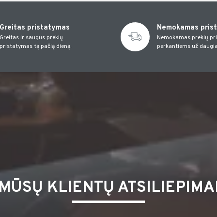
Greitas pristatymas
Nemokamas pris
Greitas ir saugus prekių
Nemokamas prekių pr
pristatymas tą pačią dieną.
perkantiems už daugia
MŪSŲ KLIENTŲ ATSILIEPIMA