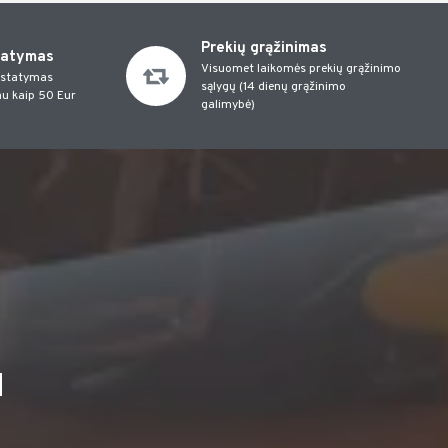
Prekių grąžinimas
tatymas
Visuomet laikomės prekių grąžinimo
istatymas
sąlygų (14 dienų grąžinimo
u kaip 50 Eur
galimybė)
I