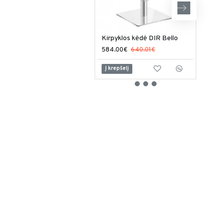
Kirpyklos kėdė DIR Bello
584.00€
640.01€
799
Į krepšelį
Į kr