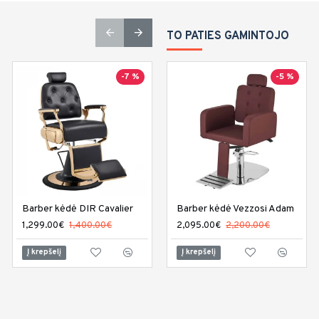
TO PATIES GAMINTOJO
-7 %
-13 %
-5 %
Barber kėdė DIR Cavalier
Barber kėdė DIR Executive
Barber kėdė Vezzosi Adam
1,299.00€
1,400.00€
1,229.00€
2,095.00€
1,420.00€
2,200.00€
Į krepšelį
Į krepšelį
Į krepšelį