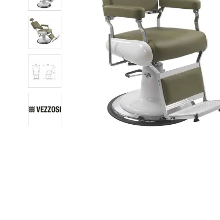
Pavyzdžiui, skolinantis
2 290,