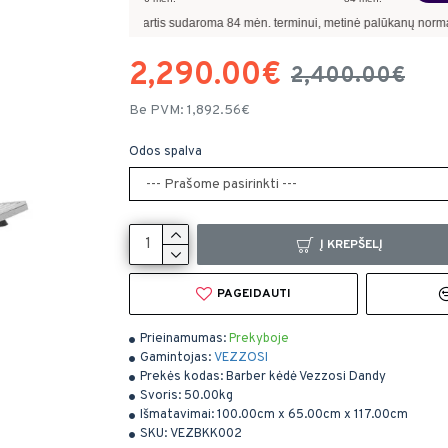
00
€, kai sutartis sudaroma
84
mėn. terminui, metinė palūkanų norma –
8,90
%
, su
2,290.00€
2,400.00€
Be PVM: 1,892.56€
Odos spalva
Į KREPŠELĮ
PAGEIDAUTI
Prieinamumas:
Prekyboje
Gamintojas:
VEZZOSI
Prekės kodas:
Barber kėdė Vezzosi Dandy
Svoris:
50.00kg
Išmatavimai:
100.00cm x 65.00cm x 117.00cm
SKU:
VEZBKK002