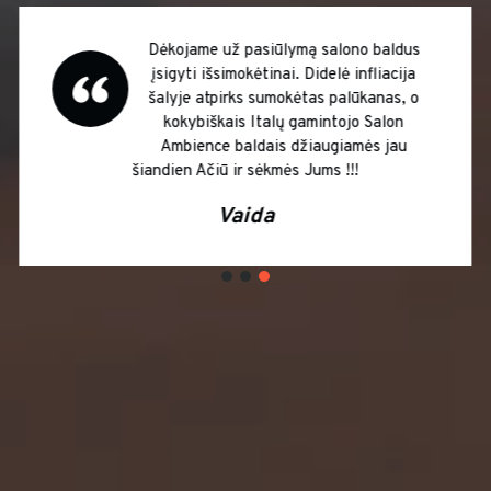
Dėkojame už pasiūlymą salono baldus
įsigyti išsimokėtinai. Didelė infliacija
šalyje atpirks sumokėtas palūkanas, o
kokybiškais Italų gamintojo Salon
Ambience baldais džiaugiamės jau
šiandien Ačiū ir sėkmės Jums !!!
Vaida