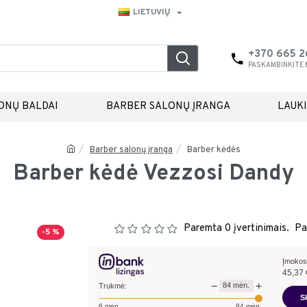
LIETUVIŲ
+370 665 
PASKAMBINKITE
ONŲ BALDAI
BARBER SALONŲ ĮRANGA
LAUK
Barber salonų įranga
Barber kėdės
Barber kėdė Vezzosi Dandy
Paremta 0 įvertinimais.
Pa
-5 %
Įmokos
45,37
−
+
84
mėn.
Trukmė:
S
6
mėn.
84
mėn.