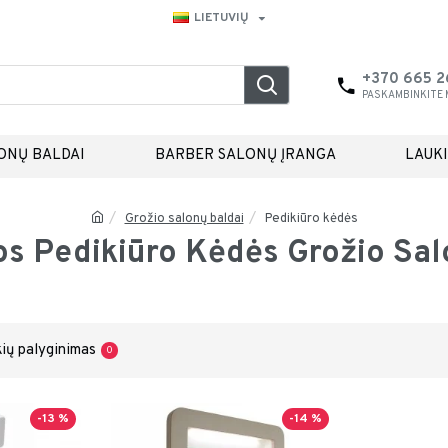
LIETUVIŲ
+370 665 
PASKAMBINKITE
ONŲ BALDAI
BARBER SALONŲ ĮRANGA
LAUK
Grožio salonų baldai
Pedikiūro kėdės
os Pedikiūro Kėdės Grožio Sa
ių palyginimas
0
-13 %
-14 %