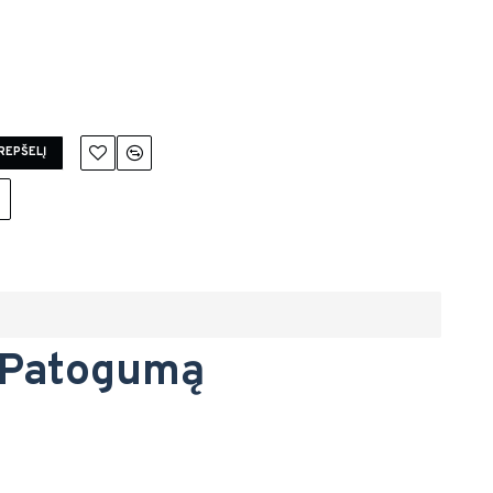
KREPŠELĮ
u Patogumą