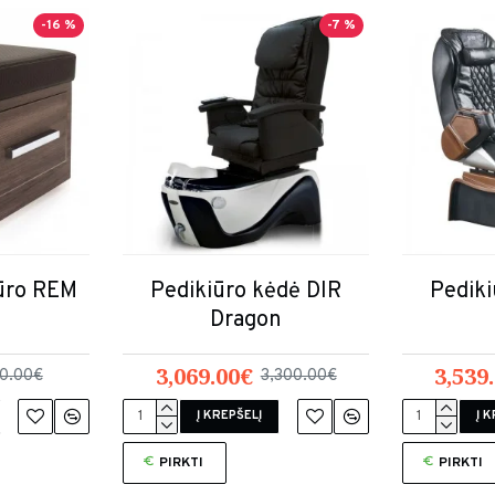
-16 %
-7 %
iūro REM
Pedikiūro kėdė DIR
Pediki
Dragon
3,069.00€
3,539
0.00€
3,300.00€
Į KREPŠELĮ
Į 
PIRKTI
PIRKTI