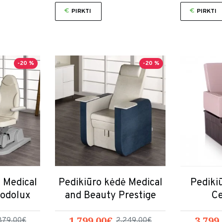
PIRKTI
PIRKTI
-20 %
-20 %
 Medical
Pedikiūro kėdė Medical
Pediki
Podolux
and Beauty Prestige
C
1,799.00€
3,799
879.00€
2,249.00€