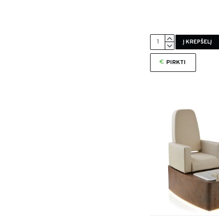
Į KREPŠELĮ
PIRKTI