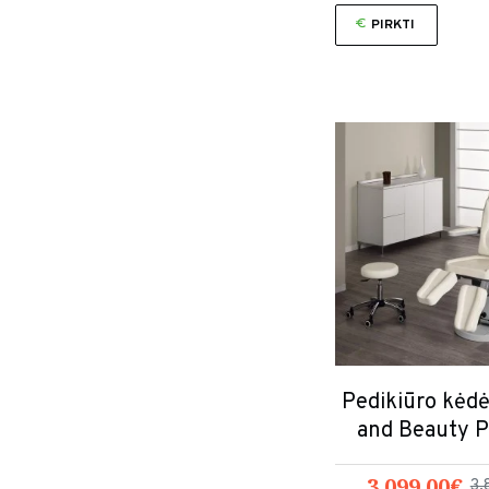
PIRKTI
Pedikiūro kėdė
and Beauty 
3,099.00€
3,