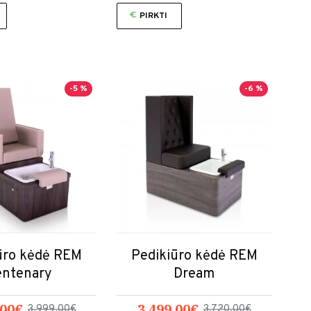
PIRKTI
-5 %
-6 %
ūro kėdė REM
Pedikiūro kėdė REM
entenary
Dream
.00€
3,499.00€
3,999.00€
3,720.00€