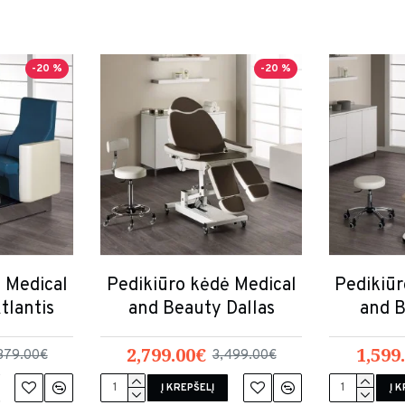
-20 %
-20 %
 Medical
Pedikiūro kėdė Medical
Pedikiūr
tlantis
and Beauty Dallas
and B
2,799.00€
1,599
379.00€
3,499.00€
Į KREPŠELĮ
Į 