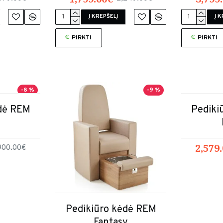
Į KREPŠELĮ
Į 
PIRKTI
PIRKTI
-8 %
-9 %
ėdė REM
Pediki
2,579
900.00€
Pedikiūro kėdė REM
Fantasy