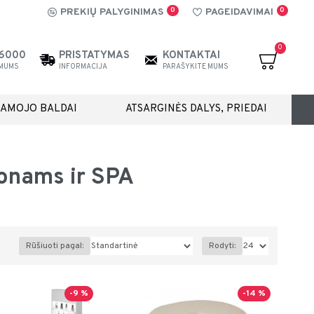
0
0
PREKIŲ PALYGINIMAS
PAGEIDAVIMAI
0
26000
PRISTATYMAS
KONTAKTAI
 MUMS
INFORMACIJA
PARAŠYKITE MUMS
IAMOJO BALDAI
ATSARGINĖS DALYS, PRIEDAI
lonams ir SPA
Rūšiuoti pagal:
Rodyti:
-9 %
-14 %