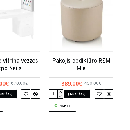
 vitrina Vezzosi
Pakojis pedikiūro REM
po Nails
Mia
00€
389.00€
870.00€
450.00€
KREPŠELĮ
Į KREPŠELĮ
PIRKTI