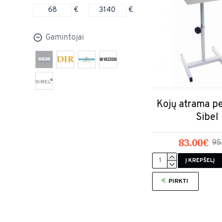
€
€
Gamintojai
Kojų atrama pe
Sibel
83.00€
95
Į KREPŠELĮ
PIRKTI