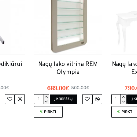
dikiūrui
Nagų lako vitrina REM
Nagų lako
Olympia
Ex
689.00€
790.
.00€
800.00€
Į KREPŠELĮ
Į 
PIRKTI
PIRKTI