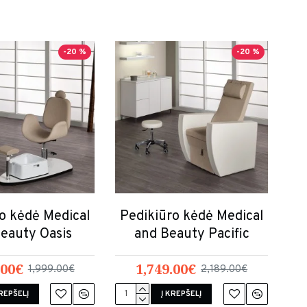
-20 %
-20 %
o kėdė Medical
Pedikiūro kėdė Medical
eauty Oasis
and Beauty Pacific
.00€
1,749.00€
1,999.00€
2,189.00€
KREPŠELĮ
Į KREPŠELĮ