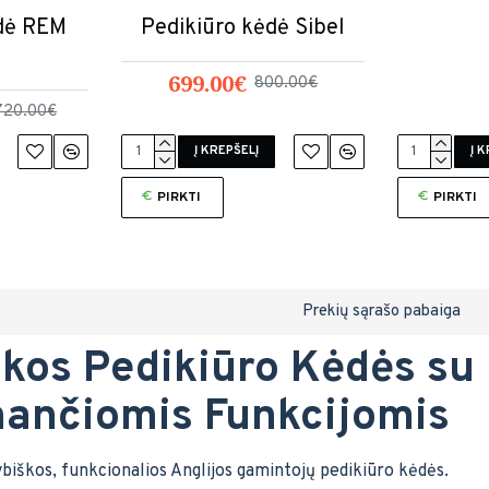
ėdė REM
Pedikiūro kėdė Sibel
a
699.00€
800.00€
720.00€
Į KREPŠELĮ
Į 
PIRKTI
PIRKTI
Prekių sąrašo pabaiga
kos Pedikiūro Kėdės s
nančiomis Funkcijomis
biškos, funkcionalios Anglijos gamintojų pedikiūro kėdės.