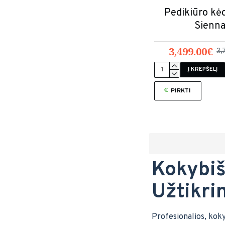
Pedikiūro k
Sienn
3,499.00€
3,
Į KREPŠELĮ
PIRKTI
Kokybiš
Užtikri
Profesionalios, koky