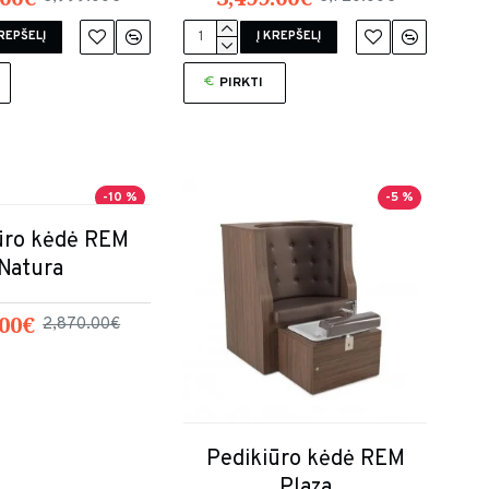
KREPŠELĮ
Į KREPŠELĮ
PIRKTI
-10 %
-5 %
ūro kėdė REM
Natura
.00€
2,870.00€
Pedikiūro kėdė REM
Plaza