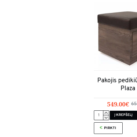
Pakojis pedik
Plaza
549.00€
65
Į KREPŠELĮ
PIRKTI