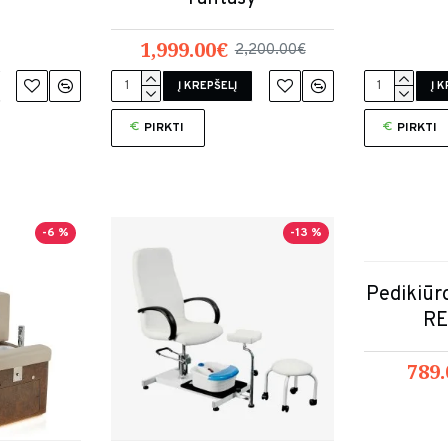
1,999.00€
2,200.00€
Į KREPŠELĮ
Į 
PIRKTI
PIRKTI
-6 %
-13 %
Pedikiūro
RE
789.