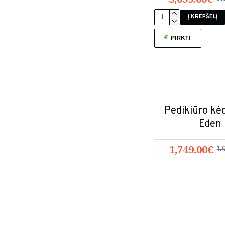
Į KREPŠELĮ
PIRKTI
Pedikiūro k
Eden
1,749.00€
1,