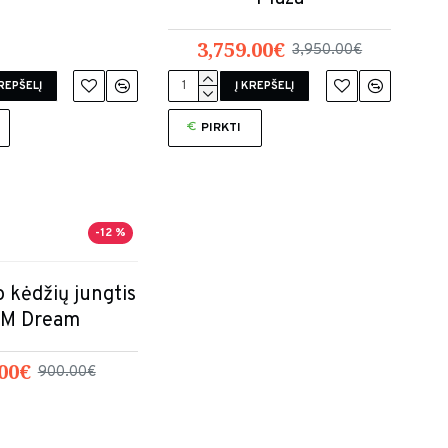
3,759.00€
3,950.00€
KREPŠELĮ
Į KREPŠELĮ
PIRKTI
-12 %
 kėdžių jungtis
M Dream
00€
900.00€