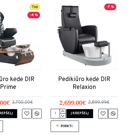
Top
-7 %
-4 %
ūro kėdė DIR
Pedikiūro kėdė DIR
Prime
Relaxion
.00€
2,699.00€
3,700.00€
2,899.99€
KREPŠELĮ
Į KREPŠELĮ
PIRKTI