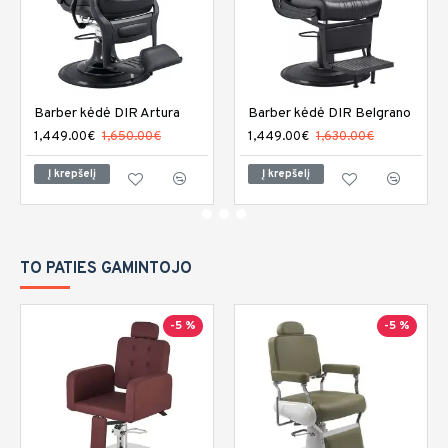
Barber kėdė DIR Artura
Barber kėdė DIR Belgrano
1,449.00€
1,650.00€
1,449.00€
1,630.00€
Į krepšelį
Į krepšelį
TO PATIES GAMINTOJO
-5 %
-5 %