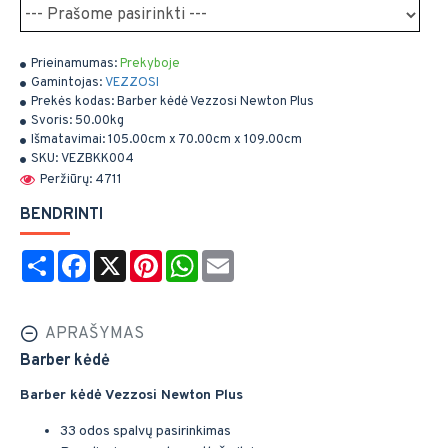
Prieinamumas:
Prekyboje
Gamintojas:
VEZZOSI
Prekės kodas:
Barber kėdė Vezzosi Newton Plus
Svoris:
50.00kg
Išmatavimai:
105.00cm x 70.00cm x 109.00cm
SKU:
VEZBKK004
Peržiūrų: 4711
BENDRINTI
Share
Facebook
X
Pinterest
WhatsApp
Email
APRAŠYMAS
Barber kėdė
Barber kėdė Vezzosi
Newton Plus
33 odos spalvų pasirinkimas