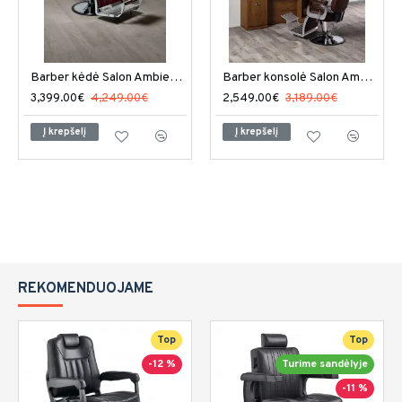
Barber kėdė Salon Ambience Elite plius
Barber konsolė Salon Ambience Triomphe Vintage
3,399.00€
4,249.00€
2,549.00€
3,189.00€
Į krepšelį
Į krepšelį
REKOMENDUOJAME
Top
Top
-12 %
Turime sandėlyje
-11 %