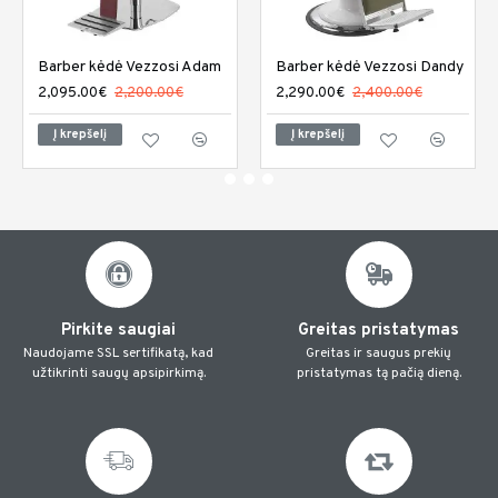
Barber kėdė Vezzosi Adam
Barber kėdė Vezzosi Dandy
2,095.00€
2,200.00€
2,290.00€
2,400.00€
Į krepšelį
Į krepšelį
Pirkite saugiai
Greitas pristatymas
Naudojame SSL sertifikatą, kad
Greitas ir saugus prekių
užtikrinti saugų apsipirkimą.
pristatymas tą pačią dieną.