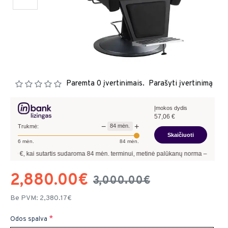
Paremta 0 įvertinimais.
Parašyti įvertinimą
Įmokos dydis
57,06
€
−
+
84
mėn.
Trukmė:
Skaičiuoti
6
mėn.
84
mėn.
kai sutartis sudaroma
84
mėn. terminui, metinė palūkanų norma –
8,90
%
, sutartie
2,880.00€
3,000.00€
Be PVM: 2,380.17€
Odos spalva