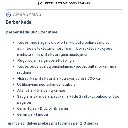
PERŽIŪRĖTI DIR ODOS SPALVAS
APRAŠYMAS
Barber kėdė
Barber kėdė DIR Executive
Kėdės medžiaga iš didelio tankio putų poliuretano su
atminties efektu „memory foam“ bei aukštos kokybės
minkštu vinilu pritaikyta ilgam naudojimui
Reguliuojamas galvos atlošo ilgis
Kėdės odos spalvų pasirinkimas - juoda, balta, pilka, ruda,
raudona
Hidraulika pritaikyta išlaikyti svorius virš 300 kg
Užfiksavimo nuo sukimosi stabdis
Atsilošia 45 laipsnių kampu
Saugiai ir sklandžiai pasukama kėdė 2 ratukų, pakojo srityje,
pagalba
Gamintojas - Didžioji Britanija
Garantija - 1 metai
Turimos sandėlyje prekės pristatymas per 2-3 dienas