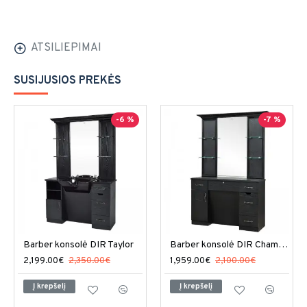
ATSILIEPIMAI
SUSIJUSIOS PREKĖS
-6 %
-7 %
Barber konsolė DIR Taylor
Barber konsolė DIR Champion
2,199.00€
2,350.00€
1,959.00€
2,100.00€
Į krepšelį
Į krepšelį