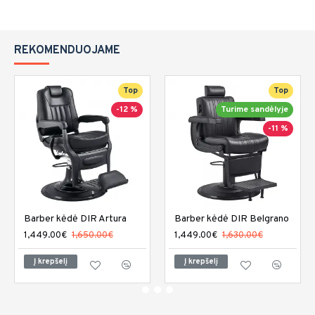
REKOMENDUOJAME
Top
Top
-12 %
Turime sandėlyje
-11 %
Barber kėdė DIR Artura
Barber kėdė DIR Belgrano
1,449.00€
1,650.00€
1,449.00€
1,630.00€
Į krepšelį
Į krepšelį