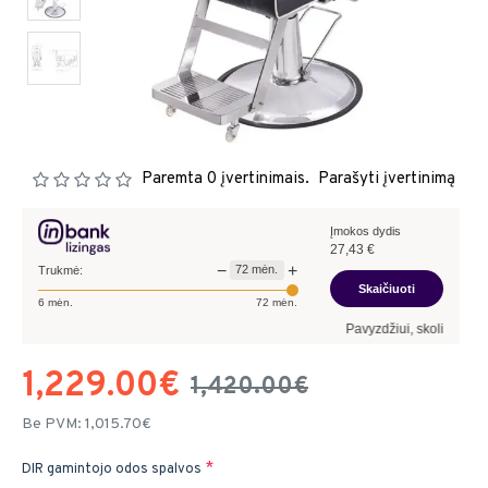
Paremta 0 įvertinimais.
Parašyti įvertinimą
Įmokos dydis
27,43
€
−
+
72
mėn.
Trukmė:
Skaičiuoti
6
mėn.
72
mėn.
Pavyzdžiui, skolinantis
1 229,00
1,229.00€
1,420.00€
Be PVM: 1,015.70€
DIR gamintojo odos spalvos