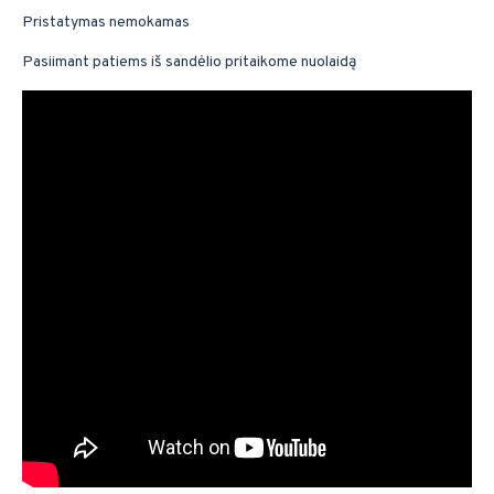
Pristatymas nemokamas
Pasiimant patiems iš sandėlio pritaikome nuolaidą