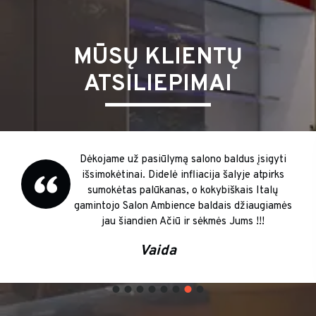
MŪSŲ KLIENTŲ
ATSILIEPIMAI
Dėkojame už pasiūlymą salono baldus įsigyti
išsimokėtinai. Didelė infliacija šalyje atpirks
sumokėtas palūkanas, o kokybiškais Italų
gamintojo Salon Ambience baldais džiaugiamės
jau šiandien Ačiū ir sėkmės Jums !!!
Vaida