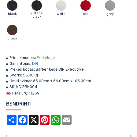
vintage
black
white
red
grey
black
brown
Prieinamumas:
Prekyboje
Gamintojas:
DIR
Prekės kodas:
Barber kėdė DIR Executive
Svoris:
55.00kg
Išmatavimai:
85.00cm x 66.00cm x 105.00cm
SKU:
DIRBK004
Peržiūrų: 11259
BENDRINTI
Share
Facebook
X
Pinterest
WhatsApp
Email