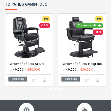
TO PATIES GAMINTOJO
Top
Top
-12 %
Turime sandėlyje
-11 %
Barber kėdė DIR Artura
Barber kėdė DIR Belgrano
1,449.00€
1,650.00€
1,449.00€
1,630.00€
Į krepšelį
Į krepšelį