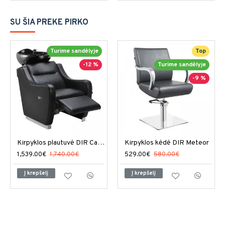
SU ŠIA PREKE PIRKO
Turime sandėlyje
Top
-12 %
Turime sandėlyje
-9 %
Kirpyklos plautuvė DIR Callisto
Kirpyklos kėdė DIR Meteor
1,539.00€
1,740.00€
529.00€
580.00€
Į krepšelį
Į krepšelį