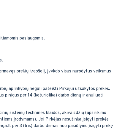
eikiamomis paslaugomis.
s.
formavęs prekių krepšelį, įvykdo visus nurodytus veiksmus
bių aplinkybių negali pateikti Pirkėjui užsakytos prekės.
s pinigus per 14 (keturiolika) darbo dienų ir anuliuoti
inių sistemų techninės klaidos, akivaizdžių (apsirikimo
ntiems įrodymams). Jei Pirkėjas nesutinka įsigyti prekės
ga.lt per 3 (tris) darbo dienas nuo pasiūlymo įsigyti prekę