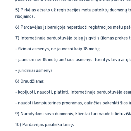
5) Pirkėjas atsako už registracijos metu pateiktų duomenų 
ribojamos.
6) Pardavėjas įsipareigoja neperduoti registracijos metu pate
7) Internetinėje parduotuvėje teisę įsigyti siūlomas prekes t
- fiziniai asmenys, ne jaunesni kaip 18 metų;
- jaunesni nei 18 metų amžiaus asmenys, turintys tėvų ar gl
- juridiniai asmenys
8) Draudžiama:
- kopijuoti, naudoti, platinti, Internetinėje parduotuvėje es
- naudoti kompiuterines programas, galinčias pakenkti šios in
9) Nurodydami savo duomenis, klientai turi naudoti lietuvišk
10) Pardavėjas pasilieka teisę: