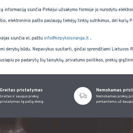
tą informaciją siunčia Pirkėjui užsakymo formoje jo nurodytu elektro
šio, elektroninio pašto paslaugų tiekėjų tinklų sutrikimus, dėl kurių 
kėjas siunčia el. paštu
info@kirpyklosiranga.lt
.
žiami derybų būdu. Nepavykus susitarti, ginčai sprendžiami Lietuvos 
uslapiu po padarytų šių taisyklių, privatumo politikos, prekių grąžini
Greitas pristatymas
Nemokamas pris
Greitas ir saugus prekių
Nemokamas prekių pr
pristatymas tą pačią dieną.
perkantiems už daugia