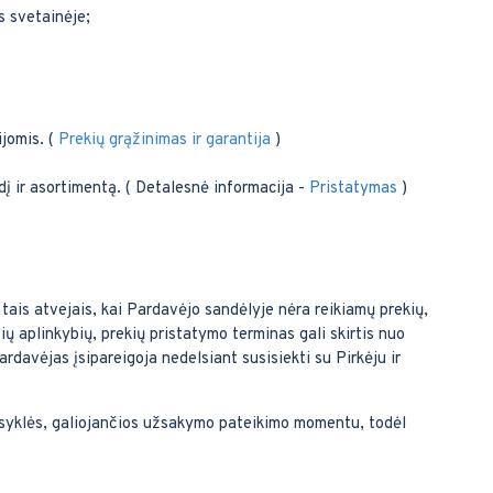
s svetainėje;
jomis. (
Prekių grąžinimas ir garantija
)
ydį ir asortimentą. ( Detalesnė informacija -
Pristatymas
)
 tais atvejais, kai Pardavėjo sandėlyje nėra reikiamų prekių,
 aplinkybių, prekių pristatymo terminas gali skirtis nuo
davėjas įsipareigoja nedelsiant susisiekti su Pirkėju ir
aisyklės, galiojančios užsakymo pateikimo momentu, todėl