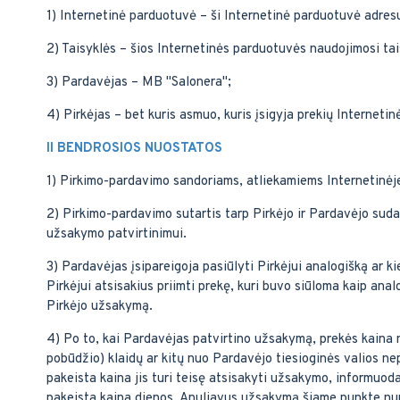
1) Internetinė parduotuvė – ši Internetinė parduotuvė adre
2) Taisyklės – šios Internetinės parduotuvės naudojimosi tai
3) Pardavėjas – MB "Salonera";
4) Pirkėjas – bet kuris asmuo, kuris įsigyja prekių Internet
II BENDROSIOS NUOSTATOS
1) Pirkimo-pardavimo sandoriams, atliekamiems Internetinėj
2) Pirkimo-pardavimo sutartis tarp Pirkėjo ir Pardavėjo suda
užsakymo patvirtinimui.
3) Pardavėjas įsipareigoja pasiūlyti Pirkėjui analogišką ar 
Pirkėjui atsisakius priimti prekę, kuri buvo siūloma kaip anal
Pirkėjo užsakymą.
4) Po to, kai Pardavėjas patvirtino užsakymą, prekės kaina n
pobūdžio) klaidų ar kitų nuo Pardavėjo tiesioginės valios ne
pakeista kaina jis turi teisę atsisakyti užsakymo, informuoda
pakeista kaina dienos. Anuliavus užsakymą šiame punkte numa