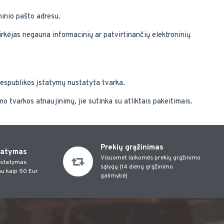
ninio pašto adresu.
Pirkėjas negauna informacinių ar patvirtinančių elektroninių
Respublikos įstatymų nustatyta tvarka.
mo tvarkos atnaujinimų, jie sutinka su atliktais pakeitimais.
Prekių grąžinimas
tatymas
Visuomet laikomės prekių grąžinimo
istatymas
sąlygų (14 dienų grąžinimo
u kaip 50 Eur
galimybė)