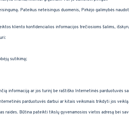
teisingumą. Pateikus neteisingus duomenis, Pirkėjo galimybės naudo
iktos kliento konfidencialios informacijos trečiosioms šalims, išskyr
uri:
obėjų sutikimą;
ančią informaciją ar jos turinį be raštiško Internetinės parduotuvės s
ternetinės parduotuvės darbui ar kitais veiksmais trikdyti jos veiklą
as raides. Būtina pateikti tikslų gyvenamosios vietos adresą bei sa