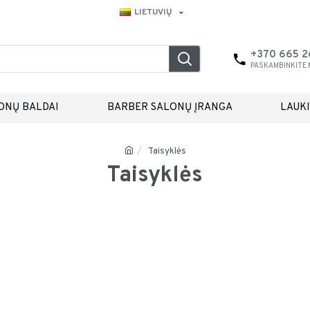
LIETUVIŲ
+370 665 
PASKAMBINKITE
ONŲ BALDAI
BARBER SALONŲ ĮRANGA
LAUK
Taisyklės
Taisyklės