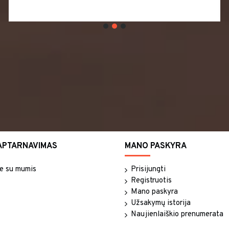
APTARNAVIMAS
MANO PASKYRA
te su mumis
Prisijungti
Registruotis
Mano paskyra
Užsakymų istorija
Naujienlaiškio prenumerata