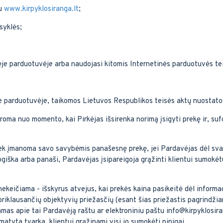
su
www.kirpyklosiranga.lt
;
syklės;
inėje parduotuvėje arba naudojasi kitomis Internetinės parduotuvės t
e parduotuvėje, taikomos Lietuvos Respublikos teisės aktų nuostato
roma nuo momento, kai Pirkėjas išsirenka norimą įsigyti prekę ir, su
kiek įmanoma savo savybėmis panašesnę prekę, jei Pardavėjas dėl svar
ogiška arba panaši, Pardavėjas įsipareigoja grąžinti klientui sumokėtu
ekeičiama - išskyrus atvejus, kai prekės kaina pasikeitė dėl informac
priklausančių objektyvių priežasčių (esant šias priežastis pagrindžia
mas apie tai Pardavėją raštu ar elektroniniu paštu info@kirpyklosiran
tyta tvarka, klientui grąžinami visi jo sumokėti pinigai.