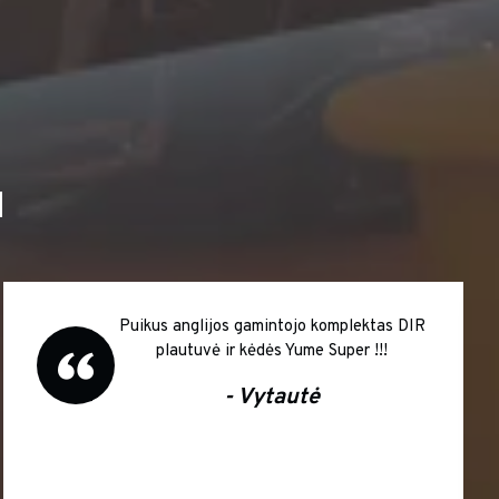
I
Puikus anglijos gamintojo komplektas DIR
plautuvė ir kėdės Yume Super !!!
- Vytautė