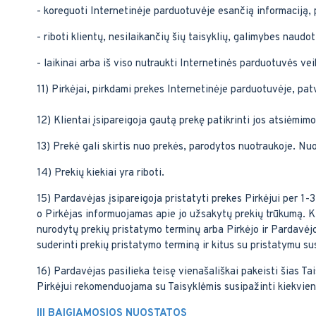
- koreguoti Internetinėje parduotuvėje esančią informaciją, 
- riboti klientų, nesilaikančių šių taisyklių, galimybes naudo
- laikinai arba iš viso nutraukti Internetinės parduotuvės vei
11) Pirkėjai, pirkdami prekes Internetinėje parduotuvėje, patv
12) Klientai įsipareigoja gautą prekę patikrinti jos atsiėmimo 
13) Prekė gali skirtis nuo prekės, parodytos nuotraukoje. Nuo
14) Prekių kiekiai yra riboti.
15) Pardavėjas įsipareigoja pristatyti prekes Pirkėjui per 1-
o Pirkėjas informuojamas apie jo užsakytų prekių trūkumą. K
nurodytų prekių pristatymo terminų arba Pirkėjo ir Pardavėjo
suderinti prekių pristatymo terminą ir kitus su pristatymu su
16) Pardavėjas pasilieka teisę vienašališkai pakeisti šias T
Pirkėjui rekomenduojama su Taisyklėmis susipažinti kiekvien
III BAIGIAMOSIOS NUOSTATOS