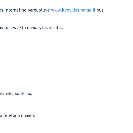
tis Internetine parduotuve
www.kirpyklosiranga.lt
bus
us teisės aktų numatytas išimtis.
avininko sutikimo;
.
vo telefono numerį.