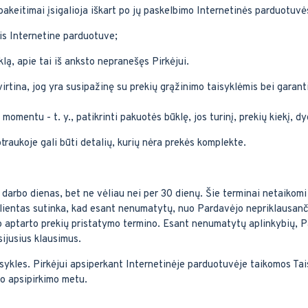
pakeitimai įsigalioja iškart po jų paskelbimo Internetinės parduotuvė
tis Internetine parduotuve;
klą, apie tai iš anksto nepranešęs Pirkėjui.
irtina, jog yra susipažinę su prekių grąžinimo taisyklėmis bei garanti
momentu - t. y., patikrinti pakuotės būklę, jos turinį, prekių kiekį, d
traukoje gali būti detalių, kurių nėra prekės komplekte.
3 darbo dienas, bet ne vėliau nei per 30 dienų. Šie terminai netaikomi
lientas sutinka, kad esant nenumatytų, nuo Pardavėjo nepriklausančių
 aptarto prekių pristatymo termino. Esant nenumatytų aplinkybių, Par
sijusius klausimus.
aisykles. Pirkėjui apsiperkant Internetinėje parduotuvėje taikomos T
o apsipirkimo metu.