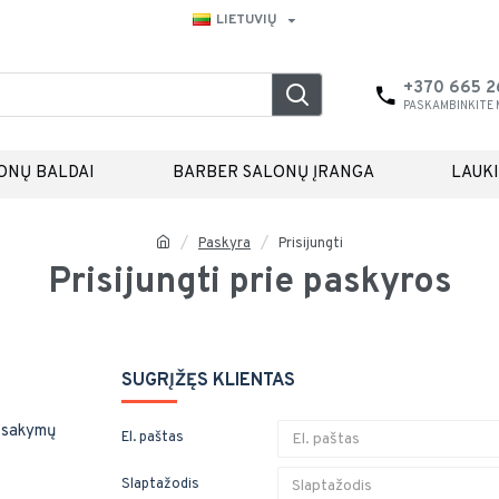
LIETUVIŲ
+370 665 
PASKAMBINKITE
ONŲ BALDAI
BARBER SALONŲ ĮRANGA
LAUK
Paskyra
Prisijungti
Prisijungti prie paskyros
SUGRĮŽĘS KLIENTAS
užsakymų
El. paštas
Slaptažodis