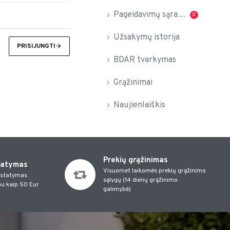
Pageidavimų sąrašas
0
Užsakymų istorija
PRISIJUNGTI
BDAR tvarkymas
Grąžinimai
Naujienlaiškis
Prekių grąžinimas
tatymas
Visuomet laikomės prekių grąžinimo
istatymas
sąlygų (14 dienų grąžinimo
u kaip 50 Eur
galimybė)