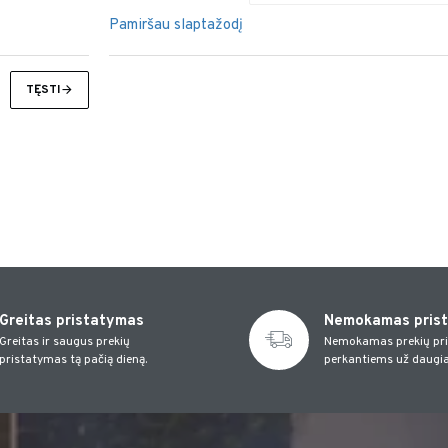
Pamiršau slaptažodį
TĘSTI
Greitas pristatymas
Nemokamas pris
Greitas ir saugus prekių
Nemokamas prekių pr
pristatymas tą pačią dieną.
perkantiems už daugia