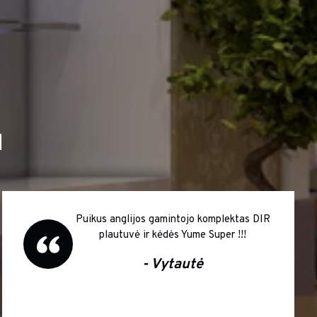
I
Puikus anglijos gamintojo komplektas DIR
plautuvė ir kėdės Yume Super !!!
- Vytautė