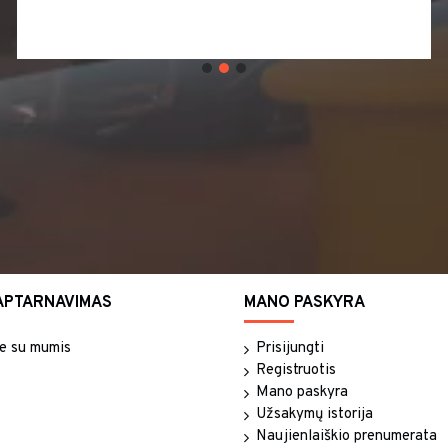
APTARNAVIMAS
MANO PASKYRA
te su mumis
Prisijungti
Registruotis
Mano paskyra
Užsakymų istorija
Naujienlaiškio prenumerata