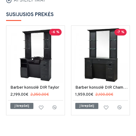
ATSILIEPIMAI
SUSIJUSIOS PREKĖS
-6 %
-7 %
Barber konsolė DIR Taylor
Barber konsolė DIR Champion
2,199.00€
2,350.00€
1,959.00€
2,100.00€
Į krepšelį
Į krepšelį