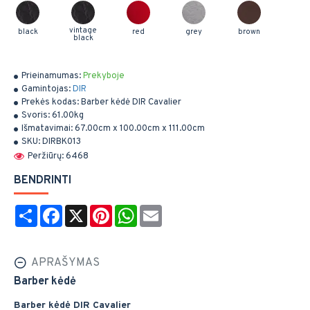
vintage
black
red
grey
brown
black
Prieinamumas:
Prekyboje
Gamintojas:
DIR
Prekės kodas:
Barber kėdė DIR Cavalier
Svoris:
61.00kg
Išmatavimai:
67.00cm x 100.00cm x 111.00cm
SKU:
DIRBK013
Peržiūrų: 6468
BENDRINTI
Share
Facebook
X
Pinterest
WhatsApp
Email
APRAŠYMAS
Barber kėdė
Barber kėdė DIR Cavalier