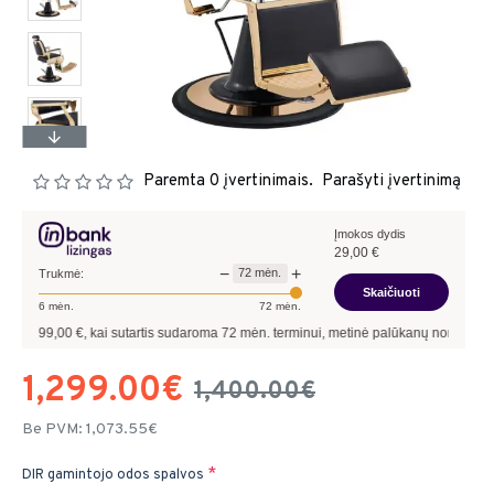
Paremta 0 įvertinimais.
Parašyti įvertinimą
Įmokos dydis
29,00
€
−
+
72
mėn.
Trukmė:
Skaičiuoti
6
mėn.
72
mėn.
00
€, kai sutartis sudaroma
72
mėn. terminui, metinė palūkanų norma –
9,90
%
, sut
1,299.00€
1,400.00€
Be PVM: 1,073.55€
DIR gamintojo odos spalvos