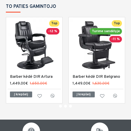
TO PATIES GAMINTOJO
Top
Top
-12 %
Turime sandėlyje
-11 %
Barber kėdė DIR Artura
Barber kėdė DIR Belgrano
1,449.00€
1,650.00€
1,449.00€
1,630.00€
Į krepšelį
Į krepšelį