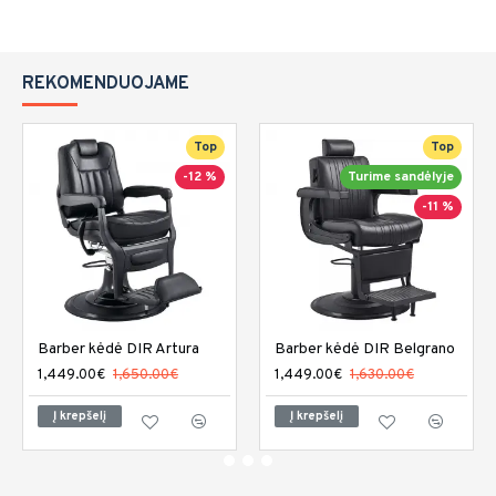
REKOMENDUOJAME
Top
Top
-12 %
Turime sandėlyje
-11 %
Barber kėdė DIR Artura
Barber kėdė DIR Belgrano
1,449.00€
1,650.00€
1,449.00€
1,630.00€
Į krepšelį
Į krepšelį