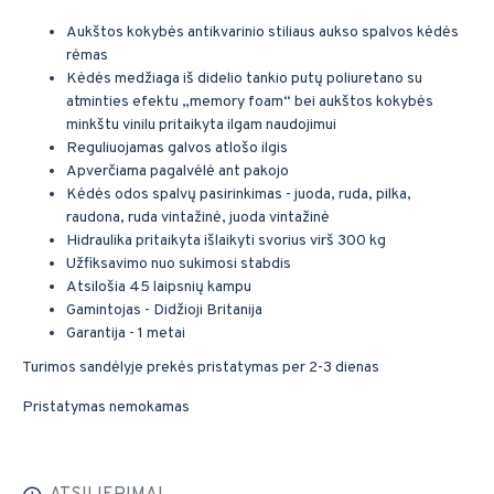
Aukštos kokybės antikvarinio stiliaus aukso spalvos kėdės
rėmas
Kėdės medžiaga iš didelio tankio putų poliuretano su
atminties efektu „memory foam“ bei aukštos kokybės
minkštu vinilu pritaikyta ilgam naudojimui
Reguliuojamas galvos atlošo ilgis
Apverčiama pagalvėlė ant pakojo
Kėdės odos spalvų pasirinkimas - juoda, ruda, pilka,
raudona, ruda vintažinė, juoda vintažinė
Hidraulika pritaikyta išlaikyti svorius virš 300 kg
Užfiksavimo nuo sukimosi stabdis
Atsilošia 45 laipsnių kampu
Gamintojas - Didžioji Britanija
Garantija - 1 metai
Turimos sandėlyje prekės pristatymas per 2-3 dienas
Pristatymas nemokamas