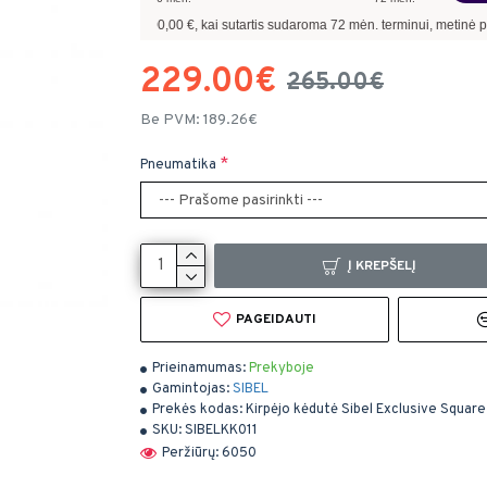
linantis
300,00
€, kai sutartis sudaroma
72
mėn. terminui, metinė palūkanų norma
229.00€
265.00€
Be PVM: 189.26€
Pneumatika
Į KREPŠELĮ
PAGEIDAUTI
Prieinamumas:
Prekyboje
Gamintojas:
SIBEL
Prekės kodas:
Kirpėjo kėdutė Sibel Exclusive Square
SKU:
SIBELKK011
Peržiūrų: 6050