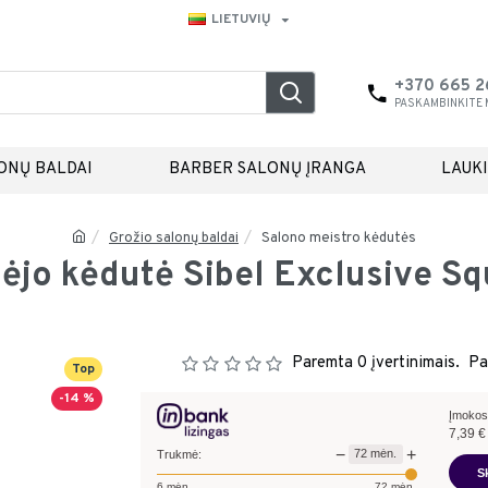
LIETUVIŲ
+370 665 
PASKAMBINKITE
ONŲ BALDAI
BARBER SALONŲ ĮRANGA
LAUK
Grožio salonų baldai
Salono meistro kėdutės
pėjo kėdutė Sibel Exclusive Sq
Paremta 0 įvertinimais.
Pa
Top
-14 %
Įmokos
7,39
€
−
+
72
mėn.
Trukmė:
S
6
mėn.
72
mėn.