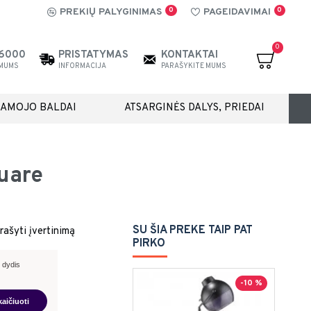
0
0
PREKIŲ PALYGINIMAS
PAGEIDAVIMAI
0
26000
PRISTATYMAS
KONTAKTAI
 MUMS
INFORMACIJA
PARAŠYKITE MUMS
IAMOJO BALDAI
ATSARGINĖS DALYS, PRIEDAI
uare
SU ŠIA PREKE TAIP PAT
rašyti įvertinimą
PIRKO
 dydis
-10 %
kaičiuoti