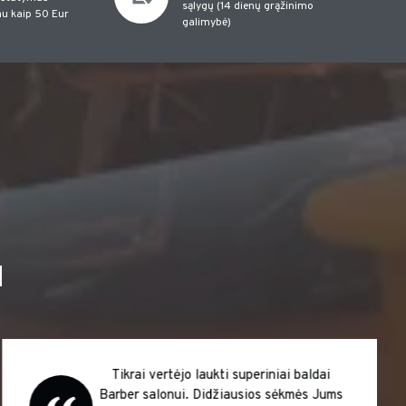
sąlygų (14 dienų grąžinimo
u kaip 50 Eur
galimybė)
I
Tikrai vertėjo laukti superiniai baldai
Barber salonui. Didžiausios sėkmės Jums