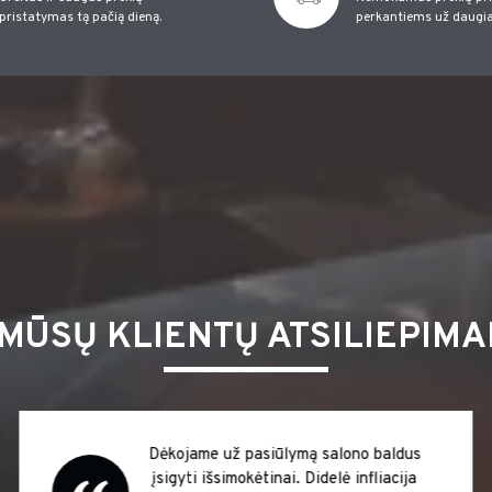
pristatymas tą pačią dieną.
perkantiems už daugia
MŪSŲ KLIENTŲ ATSILIEPIMA
Dėkojame už pasiūlymą salono baldus
įsigyti išsimokėtinai. Didelė infliacija