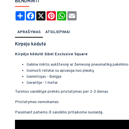
BENDRINTI
Share
Facebook
X
Pinterest
WhatsApp
Email
APRAŠYMAS
ATSILIEPIMAI
Kirpėjo kėdutė
Kirpėjo kėdutė Sibel Exclusive Square
Galima rinktis aukštesnę ar žemesnę pneumatiką pakėlim
Gumuoti ratukai su apsauga nuo plaukų
Gamintojas - Belgija
Garantija - 1 metai
Turimos sandėlyje prekės pristatymas per 2-3 dienas
Pristatymas nemokamas
Pasiimant patiems iš sandėlio pritaikome nuolaidą.