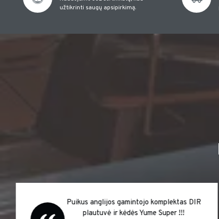
užtikrinti saugų apsipirkimą.
Puikus anglijos gamintojo komplektas DIR
plautuvė ir kėdės Yume Super !!!