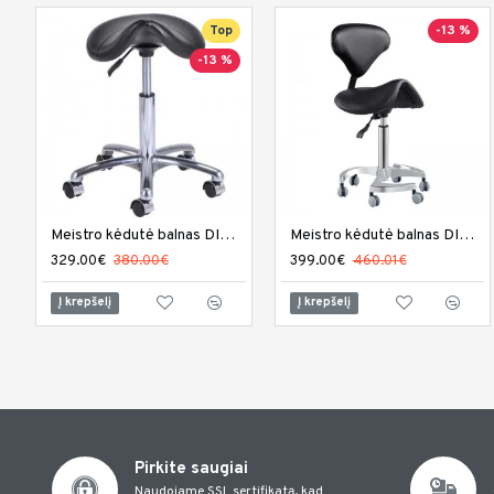
Top
-13 %
-13 %
Meistro kėdutė balnas DIR Nero
Meistro kėdutė balnas DIR Tao
329.00€
380.00€
399.00€
460.01€
Į krepšelį
Į krepšelį
Pirkite saugiai
Naudojame SSL sertifikatą, kad