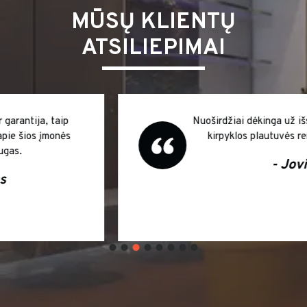
MŪSŲ KLIENTŲ
ATSILIEPIMAI
Nuoširdžiai dėkinga už išsamias konsultacijas
kirpyklos plautuvės remonto klausimais
- Jovita