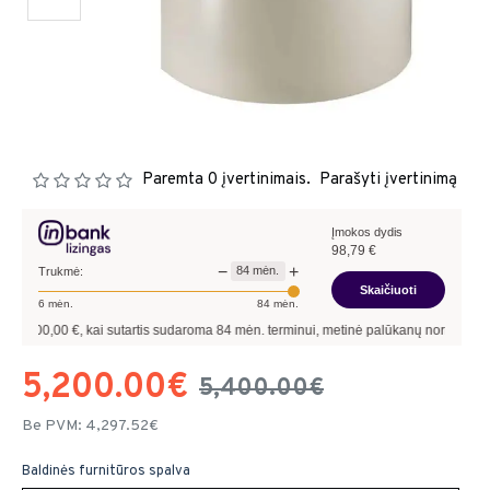
Paremta 0 įvertinimais.
Parašyti įvertinimą
Įmokos dydis
98,79
€
−
+
84
mėn.
Trukmė:
Skaičiuoti
6
mėn.
84
mėn.
00
€, kai sutartis sudaroma
84
mėn. terminui, metinė palūkanų norma –
7,90
%
, su
5,200.00€
5,400.00€
Be PVM: 4,297.52€
Baldinės furnitūros spalva