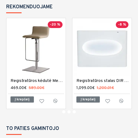
REKOMENDUOJAME
-20 %
-8 %
Registratūros kėdutė Medical and Beauty Divine Reception
Registratūros stalas DIR Acquario su LED apšvietimu
469.00€
589.00€
1,099.00€
1,200.01€
Į krepšelį
Į krepšelį
TO PATIES GAMINTOJO