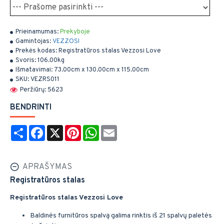
Prieinamumas:
Prekyboje
Gamintojas:
VEZZOSI
Prekės kodas:
Registratūros stalas Vezzosi Love
Svoris:
106.00kg
Išmatavimai:
73.00cm x 130.00cm x 115.00cm
SKU:
VEZRS011
Peržiūrų: 5623
BENDRINTI
Share
Facebook
X
Pinterest
WhatsApp
Email
APRAŠYMAS
Registratūros stalas
Registratūros stalas Vezzosi Love
Baldinės furnitūros spalvą galima rinktis iš 21 spalvų paletės