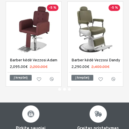
-5 %
-5 %
Barber kėdė Vezzosi Adam
Barber kėdė Vezzosi Dandy
2,095.00€
2,200.00€
2,290.00€
2,400.00€
Į krepšelį
Į krepšelį
Pirkite saugiai
Greitas pristatymas