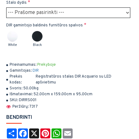
Stalo dydis
DIR gamintojo baldinės furnitūros spalvos
White
Black
Prieinamumas:
Prekyboje
Gamintojas:
DIR
Prekės
Registratūros stalas DIR Acquario su LED
kodas:
apšvietimu
Svoris:
50.00kg
Išmatavimai:
52.00cm x 159.00cm x 95.00cm
SKU:
DIRRS001
Peržiūrų: 7317
BENDRINTI
Share
Facebook
X
Pinterest
WhatsApp
Email