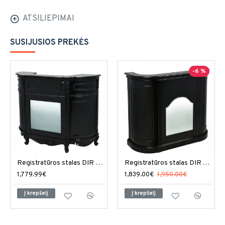
ATSILIEPIMAI
SUSIJUSIOS PREKĖS
-6 %
Registratūros stalas DIR Revival su LED apšvietimu
Registratūros stalas DIR Alex su LED apšvietimu
1,779.99€
1,839.00€
1,950.00€
Į krepšelį
Į krepšelį