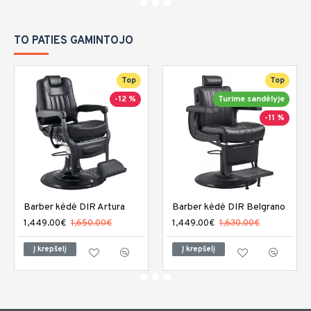
TO PATIES GAMINTOJO
Top
Top
-12 %
Turime sandėlyje
-11 %
Barber kėdė DIR Artura
Barber kėdė DIR Belgrano
1,449.00€
1,650.00€
1,449.00€
1,630.00€
Į krepšelį
Į krepšelį