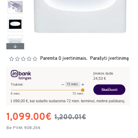
Paremta 0 įvertinimais.
Parašyti įvertinimą
Įmokos dydis
24,53
€
−
+
72
mėn.
Trukmė:
Skaičiuoti
6
mėn.
72
mėn.
99,00
€, kai sutartis sudaroma
72
mėn. terminui, metinė palūkanų norma –
9,90
%
,
1,099.00€
1,200.01€
Be PVM: 908.26€