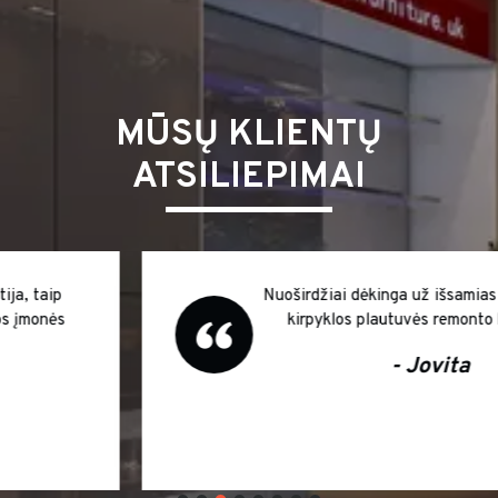
MŪSŲ KLIENTŲ
ATSILIEPIMAI
Nuoširdžiai dėkinga už išsamias konsultacijas
kirpyklos plautuvės remonto klausimais
- Jovita