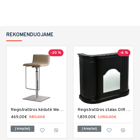
REKOMENDUOJAME
-20 %
-6 %
Registratūros kėdutė Medical and Beauty Divine Reception
Registratūros stalas DIR Alex su LED apšvietimu
469.00€
589.00€
1,839.00€
1,950.00€
Į krepšelį
Į krepšelį