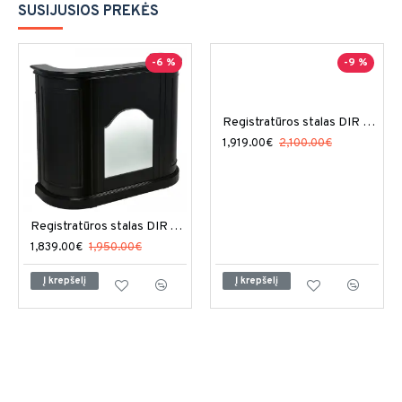
SUSIJUSIOS PREKĖS
-6 %
-9 %
Registratūros stalas DIR Revival II su LED apšvietimu
1,919.00€
2,100.00€
Registratūros stalas DIR Alex su LED apšvietimu
1,839.00€
1,950.00€
Į krepšelį
Į krepšelį