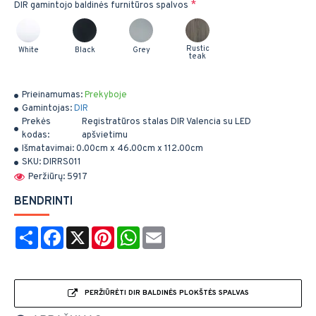
DIR gamintojo baldinės furnitūros spalvos
Rustic
White
Black
Grey
teak
Prieinamumas:
Prekyboje
Gamintojas:
DIR
Prekės
Registratūros stalas DIR Valencia su LED
kodas:
apšvietimu
Išmatavimai:
0.00cm x 46.00cm x 112.00cm
SKU:
DIRRS011
Peržiūrų: 5917
BENDRINTI
Share
Facebook
X
Pinterest
WhatsApp
Email
PERŽIŪRĖTI DIR BALDINĖS PLOKŠTĖS SPALVAS