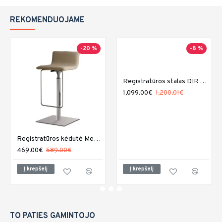
REKOMENDUOJAME
-20 %
-8 %
Registratūros stalas DIR Acquario su LED apšvietimu
1,099.00€
1,200.01€
Registratūros kėdutė Medical and Beauty Divine Reception
469.00€
589.00€
Į krepšelį
Į krepšelį
TO PATIES GAMINTOJO