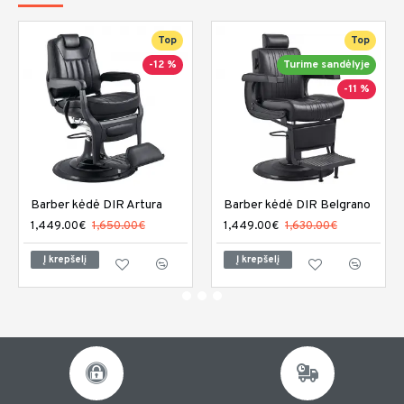
Top
Top
-12 %
Turime sandėlyje
-11 %
Barber kėdė DIR Artura
Barber kėdė DIR Belgrano
1,449.00€
1,650.00€
1,449.00€
1,630.00€
Į krepšelį
Į krepšelį