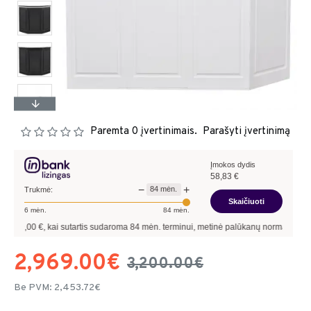
Paremta 0 įvertinimais.
Parašyti įvertinimą
Įmokos dydis
58,83
€
−
+
84
mėn.
Trukmė:
Skaičiuoti
6
mėn.
84
mėn.
0
€, kai sutartis sudaroma
84
mėn. terminui, metinė palūkanų norma –
8,90
%
, sut
2,969.00€
3,200.00€
Be PVM: 2,453.72€