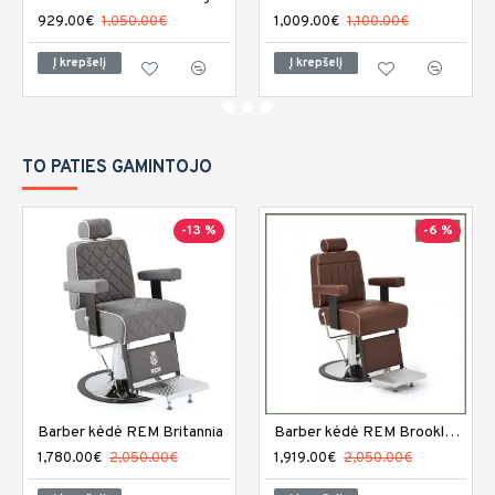
929.00€
1,050.00€
1,009.00€
1,100.00€
Į krepšelį
Į krepšelį
TO PATIES GAMINTOJO
-13 %
-6 %
Barber kėdė REM Britannia
Barber kėdė REM Brookland
1,780.00€
2,050.00€
1,919.00€
2,050.00€