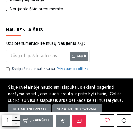
Naujienlaiškio prenumerata
NAUJIENLAIŠKIS
Užsiprenumeruokite mūsų Naujienlaiškį !
Siųsti
Susipažinau ir sutinku su
Privatumo politika
Šioje svetainėje naudojami slapukai, siekiant pagerinti
naršymo patirtį, analizuoti srautą ir pritaikyti turinį. Galite
sutikti su visais slapukais arba bet kada keisti nustatymus.
SUTINKU SU VISAIS
SLAPUKŲ NUSTATYMAI
Uždaryti×
Į KREPŠELĮ
Copyright © 2021, Visos teisės saugomos.