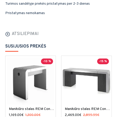
Turimos sandėlyje prekės pristatymas per 2-3 dienas
Pristatymas nemokamas
ATSILIEPIMAI
SUSIJUSIOS PREKĖS
-10 %
-15 %
Manikiūro stalas REM Concorde
Manikiūro stalas REM Concorde dviejų darbo vietų su spintele
1,169.00€
1,300.00€
2,469.00€
2,899.99€