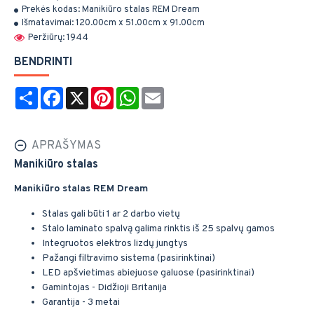
Prekės kodas:
Manikiūro stalas REM Dream
Išmatavimai:
120.00cm x 51.00cm x 91.00cm
Peržiūrų: 1944
BENDRINTI
Share
Facebook
X
Pinterest
WhatsApp
Email
APRAŠYMAS
Manikiūro stalas
Manikiūro stalas REM Dream
Stalas gali būti 1 ar 2 darbo vietų
Stalo laminato spalvą galima rinktis iš 25 spalvų gamos
Integruotos elektros lizdų jungtys
Pažangi filtravimo sistema (pasirinktinai)
LED apšvietimas abiejuose galuose (pasirinktinai)
Gamintojas - Didžioji Britanija
Garantija - 3 metai