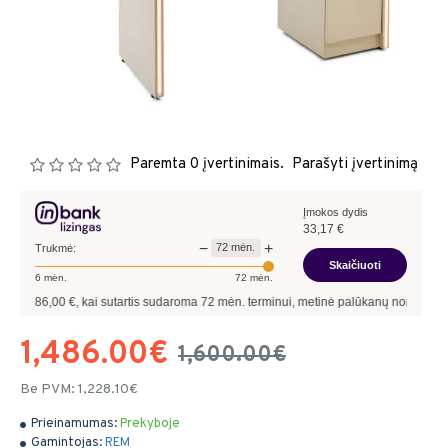
Paremta 0 įvertinimais.
Parašyti įvertinimą
Įmokos dydis
33,17
€
−
+
72
mėn.
Trukmė:
Skaičiuoti
6
mėn.
72
mėn.
00
€, kai sutartis sudaroma
72
mėn. terminui, metinė palūkanų norma –
9,90
%
, su
1,486.00€
1,600.00€
Be PVM: 1,228.10€
Prieinamumas:
Prekyboje
Gamintojas:
REM