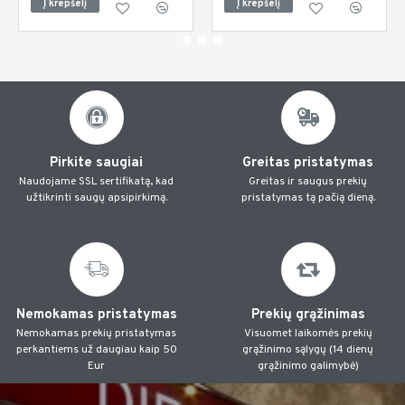
Į krepšelį
Į krepšelį
Pirkite saugiai
Greitas pristatymas
Naudojame SSL sertifikatą, kad
Greitas ir saugus prekių
užtikrinti saugų apsipirkimą.
pristatymas tą pačią dieną.
Nemokamas pristatymas
Prekių grąžinimas
Nemokamas prekių pristatymas
Visuomet laikomės prekių
perkantiems už daugiau kaip 50
grąžinimo sąlygų (14 dienų
Eur
grąžinimo galimybė)