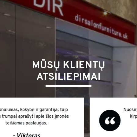
MŪSŲ KLIENTŲ
ATSILIEPIMAI
Nuoširdžiai dėkinga už išsamias konsultacijas
kirpyklos plautuvės remonto klausimais
- Jovita