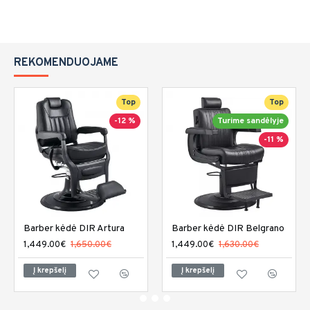
REKOMENDUOJAME
Top
Top
-12 %
Turime sandėlyje
-11 %
Barber kėdė DIR Artura
Barber kėdė DIR Belgrano
1,449.00€
1,650.00€
1,449.00€
1,630.00€
Į krepšelį
Į krepšelį