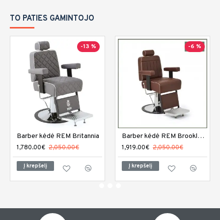
TO PATIES GAMINTOJO
-13 %
-6 %
Barber kėdė REM Britannia
Barber kėdė REM Brookland
1,780.00€
2,050.00€
1,919.00€
2,050.00€
Į krepšelį
Į krepšelį