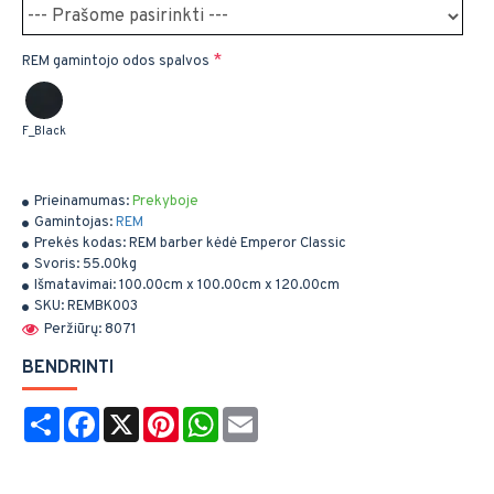
REM gamintojo odos spalvos
F_Black
Prieinamumas:
Prekyboje
Gamintojas:
REM
Prekės kodas:
REM barber kėdė Emperor Classic
Svoris:
55.00kg
Išmatavimai:
100.00cm x 100.00cm x 120.00cm
SKU:
REMBK003
Peržiūrų: 8071
BENDRINTI
Share
Facebook
X
Pinterest
WhatsApp
Email