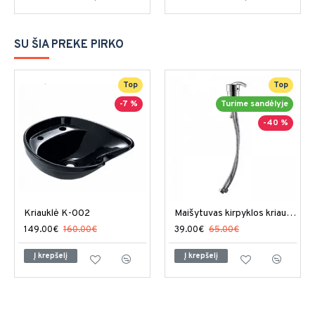
SU ŠIA PREKE PIRKO
Top
Top
-7 %
Turime sandėlyje
-40 %
Kriauklė K-002
Maišytuvas kirpyklos kriauklei M-002
149.00€
160.00€
39.00€
65.00€
Į krepšelį
Į krepšelį