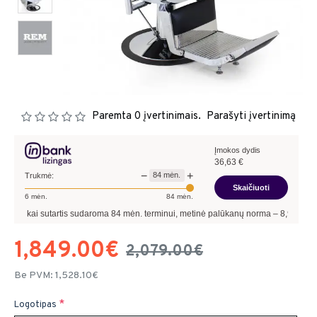
Paremta 0 įvertinimais.
Parašyti įvertinimą
Įmokos dydis
36,63
€
−
+
84
mėn.
Trukmė:
Skaičiuoti
6
mėn.
84
mėn.
i sutartis sudaroma
84
mėn. terminui, metinė palūkanų norma –
8,90
%
, sutarties 
1,849.00€
2,079.00€
Be PVM: 1,528.10€
Logotipas