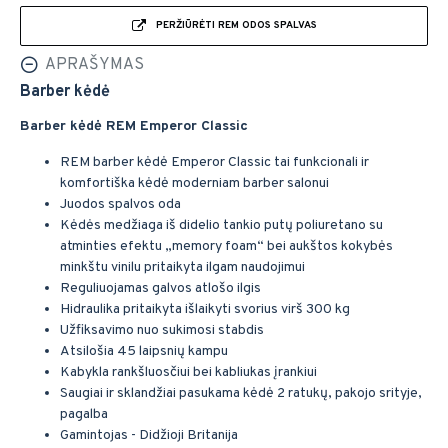
PERŽIŪRĖTI REM ODOS SPALVAS
APRAŠYMAS
Barber kėdė
Barber kėdė REM Emperor Classic
REM barber kėdė Emperor Classic tai funkcionali ir
komfortiška kėdė moderniam barber salonui
Juodos spalvos oda
Kėdės medžiaga iš didelio tankio putų poliuretano su
atminties efektu „memory foam“ bei aukštos kokybės
minkštu vinilu pritaikyta ilgam naudojimui
Reguliuojamas galvos atlošo ilgis
Hidraulika pritaikyta išlaikyti svorius virš 300 kg
Užfiksavimo nuo sukimosi stabdis
Atsilošia 45 laipsnių kampu
Kabykla rankšluosčiui bei kabliukas įrankiui
Saugiai ir sklandžiai pasukama kėdė 2 ratukų, pakojo srityje,
pagalba
Gamintojas - Didžioji Britanija