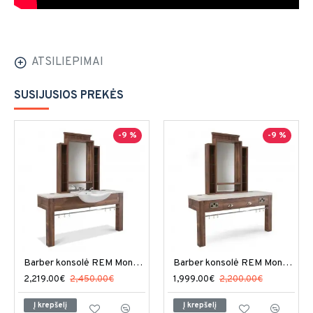
ATSILIEPIMAI
SUSIJUSIOS PREKĖS
-9 %
-9 %
Barber konsolė REM Montana I
Barber konsolė REM Montana II
2,219.00€
2,450.00€
1,999.00€
2,200.00€
Į krepšelį
Į krepšelį