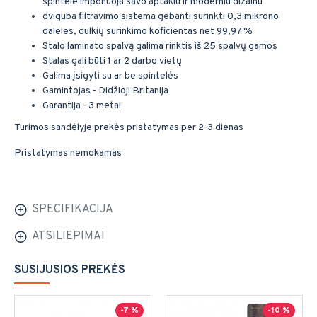
spintele imponuoja savo aptakiu ir moderniu dizainu
dviguba filtravimo sistema gebanti surinkti 0,3 mikrono
daleles, dulkių surinkimo koficientas net 99,97 %
Stalo laminato spalvą galima rinktis iš 25 spalvų gamos
Stalas gali būti 1 ar 2 darbo vietų
Galima įsigyti su ar be spintelės
Gamintojas - Didžioji Britanija
Garantija - 3 metai
Turimos sandėlyje prekės pristatymas per 2-3 dienas
Pristatymas nemokamas
SPECIFIKACIJA
ATSILIEPIMAI
SUSIJUSIOS PREKĖS
-7 %
-10 %