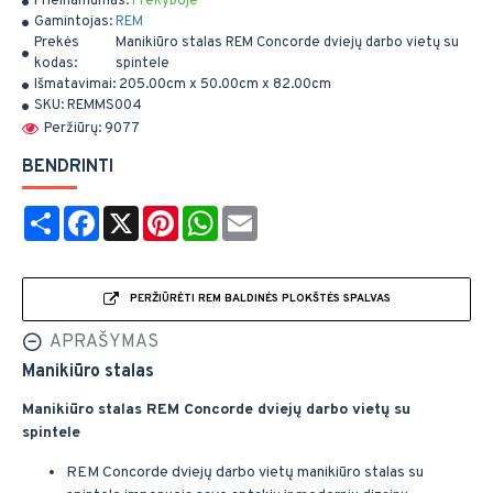
Prieinamumas:
Prekyboje
Gamintojas:
REM
Prekės
Manikiūro stalas REM Concorde dviejų darbo vietų su
kodas:
spintele
Išmatavimai:
205.00cm x 50.00cm x 82.00cm
SKU:
REMMS004
Peržiūrų: 9077
BENDRINTI
Share
Facebook
X
Pinterest
WhatsApp
Email
PERŽIŪRĖTI REM BALDINĖS PLOKŠTĖS SPALVAS
APRAŠYMAS
Manikiūro stalas
Manikiūro stalas REM Concorde dviejų darbo vietų su
spintele
REM Concorde dviejų darbo vietų manikiūro stalas su