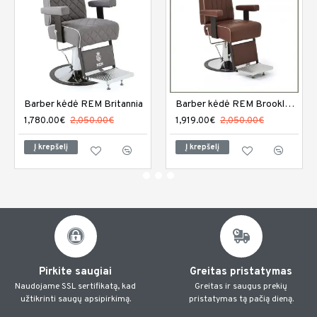
Barber kėdė REM Britannia
Barber kėdė REM Brookland
1,780.00€
2,050.00€
1,919.00€
2,050.00€
Į krepšelį
Į krepšelį
Pirkite saugiai
Greitas pristatymas
Naudojame SSL sertifikatą, kad
Greitas ir saugus prekių
užtikrinti saugų apsipirkimą.
pristatymas tą pačią dieną.