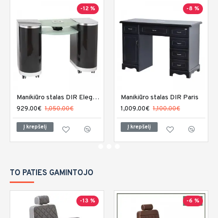
-12 %
-8 %
Manikiūro stalas DIR Eleganza
Manikiūro stalas DIR Paris
929.00€
1,050.00€
1,009.00€
1,100.00€
Į krepšelį
Į krepšelį
TO PATIES GAMINTOJO
-13 %
-6 %