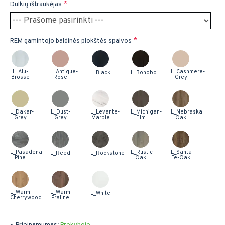
Dulkių ištraukėjas
REM gamintojo baldinės plokštės spalvos
L_Alu-
L_Antique-
L_Cashmere-
L_Black
L_Bonobo
Brosse
Rose
Grey
L_Dakar-
L_Dust-
L_Levante-
L_Michigan-
L_Nebraska
Grey
Grey
Marble
Elm
Oak
L_Pasadena-
L_Rustic
L_Santa-
L_Reed
L_Rockstone
Pine
Oak
Fe-Oak
L_Warm-
L_Warm-
L_White
Cherrywood
Praline