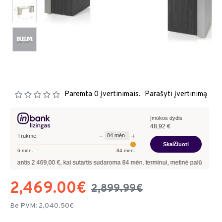
Paremta 0 įvertinimais.
Parašyti įvertinimą
Įmokos dydis
48,92
€
−
+
84
mėn.
Trukmė:
Skaičiuoti
6
mėn.
84
mėn.
9,00
€, kai sutartis sudaroma
84
mėn. terminui, metinė palūkanų norma –
8,90
%
, 
2,469.00€
2,899.99€
Be PVM: 2,040.50€