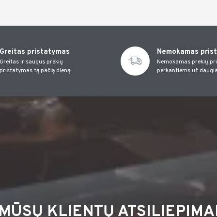
Greitas pristatymas
Nemokamas pris
Greitas ir saugus prekių
Nemokamas prekių pr
pristatymas tą pačią dieną.
perkantiems už daugia
MŪSŲ KLIENTŲ ATSILIEPIMA