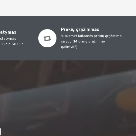
Prekių grąžinimas
tatymas
Visuomet laikomės prekių grąžinimo
istatymas
sąlygų (14 dienų grąžinimo
u kaip 50 Eur
galimybė)
I