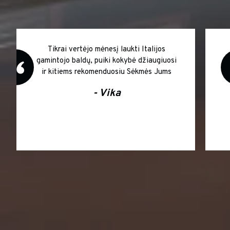
Puikus anglijos gamintojo komplektas DIR
plautuvė ir kėdės Yume Super !!!
- Vytautė