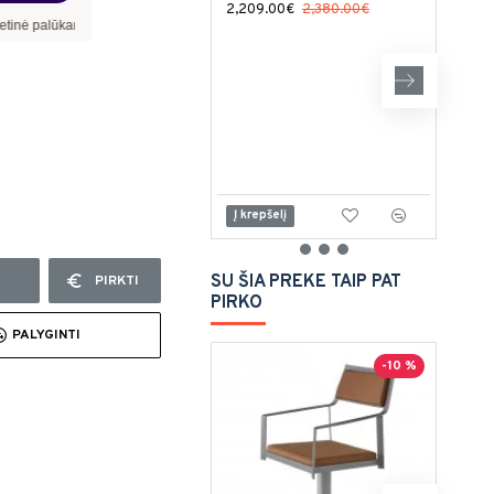
2,209.00€
2,380.00€
ma –
8,90
%
, sutarties sudarymo mokestis -
3,00
%, mėnesio sutarties mokestis –
0,
2,23
Į krepšelį
Į kr
SU ŠIA PREKE TAIP PAT
PIRKTI
PIRKO
PALYGINTI
-10 %