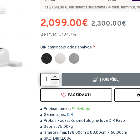
kolinantis
2 099,00
€, kai sutartis sudaroma
84
mėn. terminui, metinė palūkanų nor
2,099.00€
2,300.00€
Be PVM: 1,734.71€
DIR gamintojo odos spalvos
Į KREPŠELĮ
PAGEIDAUTI
Prieinamumas:
Prekyboje
Gamintojas:
DIR
Prekės kodas:
Kosmetologinė lova DIR Pavo
Svoris:
75.00kg
Išmatavimai:
178.00cm x 88.00cm x 60.00cm
SKU:
DIRKL006