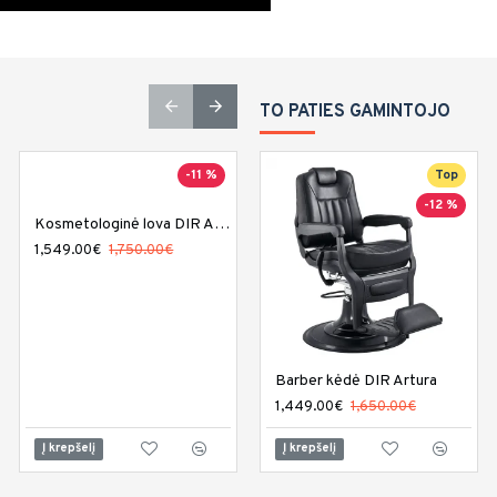
TO PATIES GAMINTOJO
-11 %
-7 %
Top
-12 %
Kosmetologinė lova DIR Alnatt
1,549.00€
1,750.00€
Barber kėdė DIR Artura
Kosmetologinė lova DIR Apollo
2,230.00€
1,449.00€
2,400.00€
1,650.00€
Į krepšelį
Į krepšelį
Į krepšelį