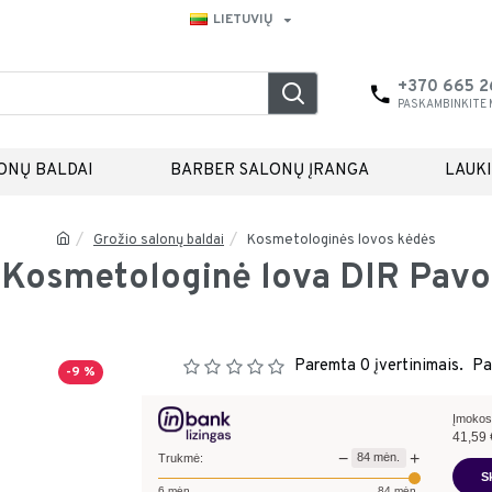
LIETUVIŲ
+370 665 
PASKAMBINKITE
ONŲ BALDAI
BARBER SALONŲ ĮRANGA
LAUK
Grožio salonų baldai
Kosmetologinės lovos kėdės
Kosmetologinė lova DIR Pavo
Paremta 0 įvertinimais.
Pa
-9 %
Įmokos
41,59
−
+
84
mėn.
Trukmė:
S
6
mėn.
84
mėn.