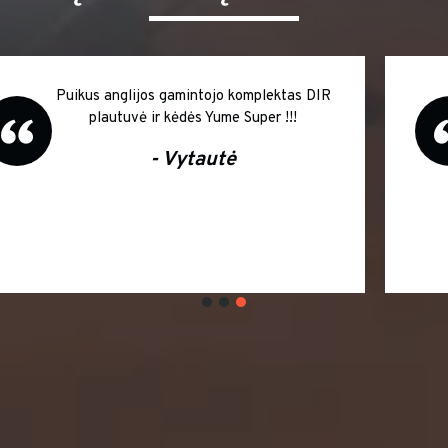
Dėkojame už pasiūlymą salono baldus
įsigyti išsimokėtinai. Didelė infliacija
šalyje atpirks sumokėtas palūkanas, o
kokybiškais Italų gamintojo Salon
Ambience baldais džiaugiamės jau
šiandien Ačiū ir sėkmės Jums !!!
Vaida