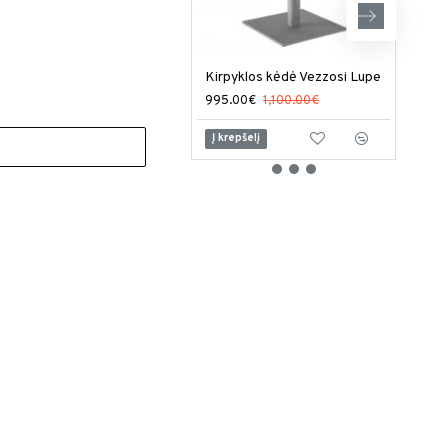
Kirpyklos kėdė Vezzosi Lupe
995.00€
1,100.00€
949
Į krepšelį
Į kr