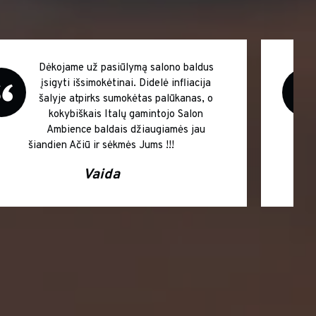
Tikrai vertėjo laukti superiniai baldai
Barber salonui. Didžiausios sėkmės Jums
!!! Super!
Robertas