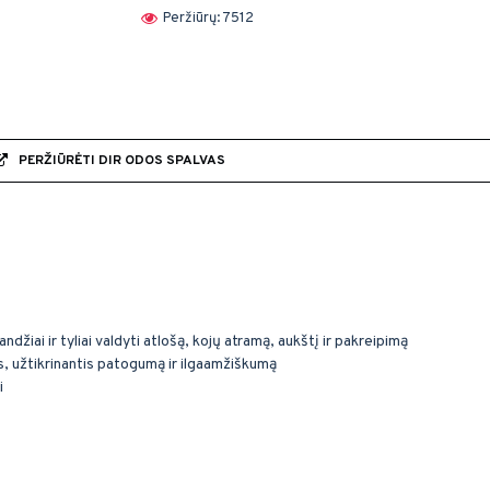
Peržiūrų: 7512
PERŽIŪRĖTI DIR ODOS SPALVAS
landžiai ir tyliai valdyti atlošą, kojų atramą, aukštį ir pakreipimą
s, užtikrinantis patogumą ir ilgaamžiškumą
i