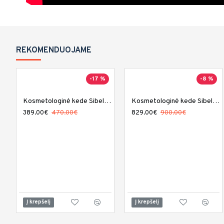
REKOMENDUOJAME
-17 %
-8 %
Kosmetologinė kede Sibel Angelica
Kosmetologinė kede Sibel Laura
389.00€
470.00€
829.00€
900.00€
Į krepšelį
Į krepšelį