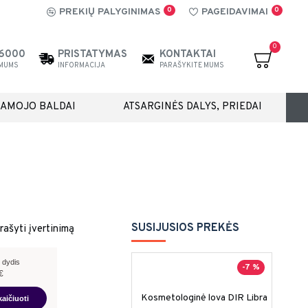
0
0
PREKIŲ PALYGINIMAS
PAGEIDAVIMAI
0
26000
PRISTATYMAS
KONTAKTAI
 MUMS
INFORMACIJA
PARAŠYKITE MUMS
IAMOJO BALDAI
ATSARGINĖS DALYS, PRIEDAI
SUSIJUSIOS PREKĖS
rašyti įvertinimą
 dydis
-7 %
€
Kosmetologinė lova DIR Libra
kaičiuoti