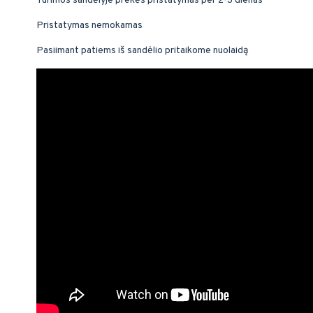
Turimos sandėlyje prekės pristatymas per 2-3 dienas
Pristatymas nemokamas
Pasiimant patiems iš sandėlio pritaikome nuolaidą