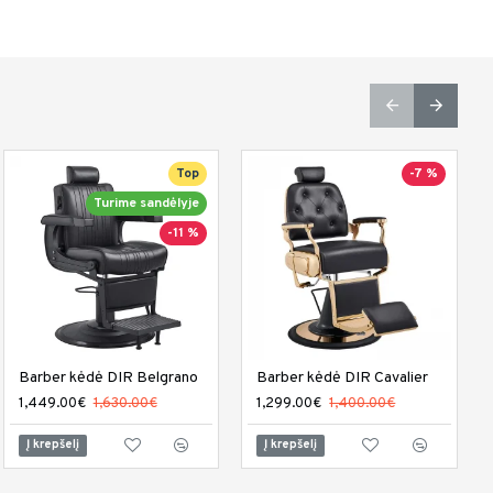
-8 %
Top
-7 %
Turime sandėlyje
-11 %
Barber kėdė DIR Belgrano
Kosmetologinė lova DIR Aurora
Barber kėdė DIR Cavalier
2,749.00€
1,449.00€
3,000.00€
1,630.00€
1,299.00€
1,400.00€
Į krepšelį
Į krepšelį
Į krepšelį