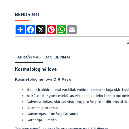
BENDRINTI
Share
Facebook
X
Pinterest
WhatsApp
Email
APRAŠYMAS
ATSILIEPIMAI
Kosmetologinė lova
Kosmetologinė lova DIR Pavo
4 elektrohidrauliniai varikliai, valdomi ranka ar koja skirti sk
Aukštos kokybės minkštas vinilas su didelio tankio putomi
Galvos atlošas, skirtas visų tipų grožio procedūroms atlikt
Nuimami porankiai
Gamintojas - Didžioji Britanija
Garantija - 1 metai