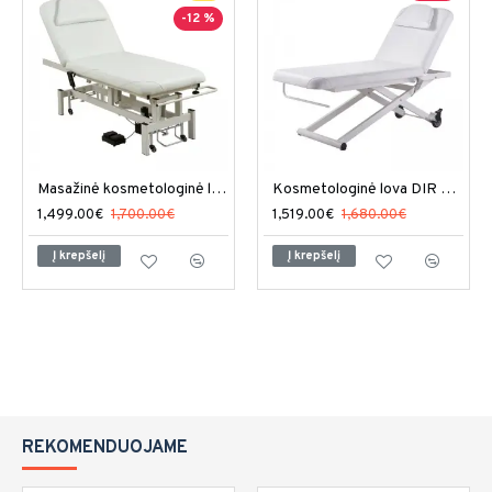
-12 %
Masažinė kosmetologinė lova Mar Egeo
Kosmetologinė lova DIR Raptor
1,499.00€
1,700.00€
1,519.00€
1,680.00€
Į krepšelį
Į krepšelį
REKOMENDUOJAME