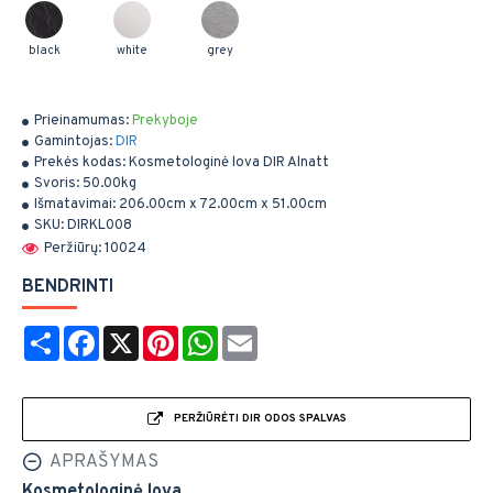
black
white
grey
Prieinamumas:
Prekyboje
Gamintojas:
DIR
Prekės kodas:
Kosmetologinė lova DIR Alnatt
Svoris:
50.00kg
Išmatavimai:
206.00cm x 72.00cm x 51.00cm
SKU:
DIRKL008
Peržiūrų: 10024
BENDRINTI
Share
Facebook
X
Pinterest
WhatsApp
Email
PERŽIŪRĖTI DIR ODOS SPALVAS
APRAŠYMAS
Kosmetologinė lova