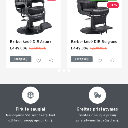
-11 %
Barber kėdė DIR Artura
Barber kėdė DIR Belgrano
1,449.00€
1,650.00€
1,449.00€
1,630.00€
Į krepšelį
Į krepšelį
Pirkite saugiai
Greitas pristatymas
Naudojame SSL sertifikatą, kad
Greitas ir saugus prekių
užtikrinti saugų apsipirkimą.
pristatymas tą pačią dieną.