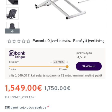
Paremta 0 įvertinimais.
Parašyti įvertinimą
Įmokos dydis
34,58
€
−
+
72
mėn.
Trukmė:
Skaičiuoti
6
mėn.
72
mėn.
0
€, kai sutartis sudaroma
72
mėn. terminui, metinė palūkanų norma –
9,90
%
, sut
1,549.00€
1,750.00€
Be PVM: 1,280.17€
DIR gamintojo odos spalvos