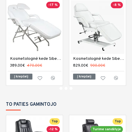
-17 %
-8 %
Kosmetologinė kede Sibel Angelica
Kosmetologinė kede Sibel Laura
389.00€
470.00€
829.00€
900.00€
Į krepšelį
Į krepšelį
TO PATIES GAMINTOJO
Top
Top
-12 %
Turime sandėlyje