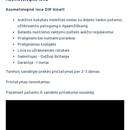
Kosmetologinė lova DIR Alnatt
Aukštos kokybės minkštas vinilas su didelio tankio putomis,
užtikrinantis patogumą ir ilgaamžiškumą
Belaidis nuotolinio valdymo pultelis aukčio reguliavimui
Prailginami bei nuimami porankiai
Prailginamas kojūgalis
Lova su užrakinamais ratukais
Gamintojas - Didžioji Britanija
Garantija - 1 metai
Turimos sandėlyje prekės pristatymas per 2-3 dienas
Pristatymas nemokamas
Pasiimant patiems iš sandėlio pritaikome nuolaidą