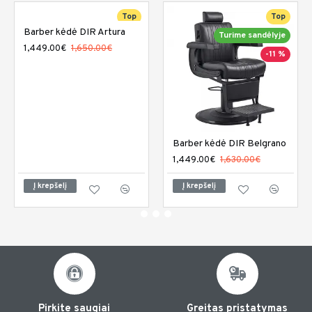
Top
Top
Barber kėdė DIR Artura
-12 %
Turime sandėlyje
1,449.00€
1,650.00€
-11 %
Barber kėdė DIR Belgrano
1,449.00€
1,630.00€
Į krepšelį
Į krepšelį
Pirkite saugiai
Greitas pristatymas