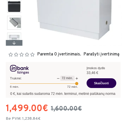
Paremta 0 įvertinimais.
Parašyti įvertinimą
Įmokos dydis
33,46
€
−
+
72
mėn.
Trukmė:
Skaičiuoti
6
mėn.
72
mėn.
, kai sutartis sudaroma
72
mėn. terminui, metinė palūkanų norma –
9,90
%
, sutart
1,499.00€
1,600.00€
Be PVM: 1,238.84€