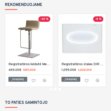
REKOMENDUOJAME
-20 %
-8 %
Registratūros kėdutė Medical and Beauty Divine Reception
Registratūros stalas DIR Acquario su LED apšvietimu
469.00€
589.00€
1,099.00€
1,200.01€
Į krepšelį
Į krepšelį
TO PATIES GAMINTOJO