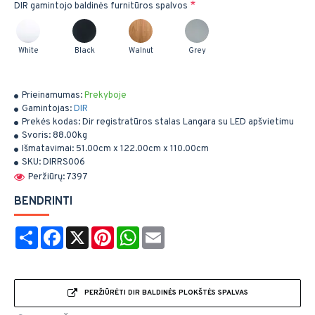
DIR gamintojo baldinės furnitūros spalvos
White
Black
Walnut
Grey
Prieinamumas:
Prekyboje
Gamintojas:
DIR
Prekės kodas:
Dir registratūros stalas Langara su LED apšvietimu
Svoris:
88.00kg
Išmatavimai:
51.00cm x 122.00cm x 110.00cm
SKU:
DIRRS006
Peržiūrų: 7397
BENDRINTI
Share
Facebook
X
Pinterest
WhatsApp
Email
PERŽIŪRĖTI DIR BALDINĖS PLOKŠTĖS SPALVAS