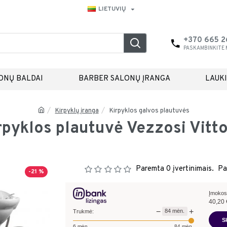
LIETUVIŲ
+370 665 
PASKAMBINKITE
ONŲ BALDAI
BARBER SALONŲ ĮRANGA
LAUK
Kirpyklų įranga
Kirpyklos galvos plautuvės
rpyklos plautuvė Vezzosi Vitto
Paremta 0 įvertinimais.
Pa
-21 %
Įmokos
40,20
−
+
84
mėn.
Trukmė:
S
6
mėn.
84
mėn.