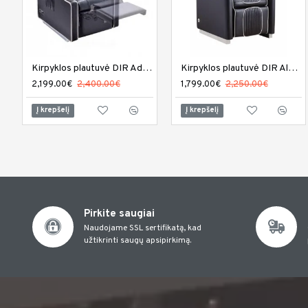
Kirpyklos plautuvė DIR Adriano
Kirpyklos plautuvė DIR Alpine
2,199.00€
2,400.00€
1,799.00€
2,250.00€
Į krepšelį
Į krepšelį
Pirkite saugiai
Naudojame SSL sertifikatą, kad
užtikrinti saugų apsipirkimą.