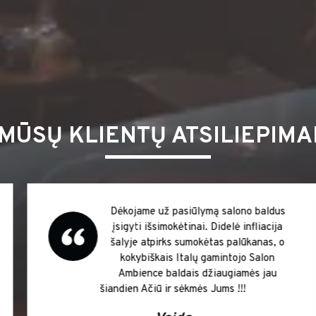
MŪSŲ KLIENTŲ ATSILIEPIMA
Dėkojame už pasiūlymą salono baldus
įsigyti išsimokėtinai. Didelė infliacija
šalyje atpirks sumokėtas palūkanas, o
kokybiškais Italų gamintojo Salon
Ambience baldais džiaugiamės jau
šiandien Ačiū ir sėkmės Jums !!!