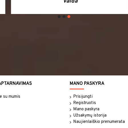
Vaida
APTARNAVIMAS
MANO PASKYRA
te su mumis
Prisijungti
Registruotis
Mano paskyra
Užsakymų istorija
Naujienlaiškio prenumerata