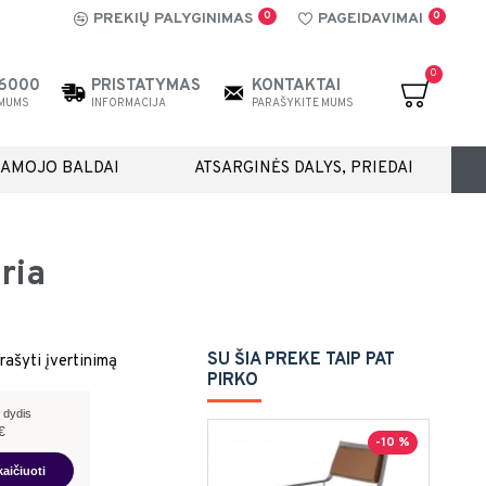
0
0
PREKIŲ PALYGINIMAS
PAGEIDAVIMAI
0
26000
PRISTATYMAS
KONTAKTAI
 MUMS
INFORMACIJA
PARAŠYKITE MUMS
IAMOJO BALDAI
ATSARGINĖS DALYS, PRIEDAI
ria
SU ŠIA PREKE TAIP PAT
rašyti įvertinimą
PIRKO
 dydis
€
-10 %
kaičiuoti