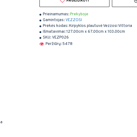
PAGEIDAUTI
Prieinamumas:
Prekyboje
Gamintojas:
VEZZOSI
Prekės kodas:
Kirpyklos plautuvė Vezzosi Vittoria
Išmatavimai:
127.00cm x 67.00cm x 103.00cm
SKU:
VEZP026
Peržiūrų: 5478
ja