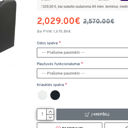
skolinantis
2 029,00
€, kai sutartis sudaroma
84
mėn. terminui, metinė palūkanų n
2,029.00€
2,570.00€
Be PVM: 1,676.86€
Odos spalva
Plautuvės funkcionalumai
Kriauklės spalva
Į KREPŠELĮ