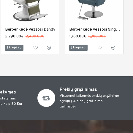
Barber kėdė Vezzosi Dandy
Kirpyklos plautuvė DIR Arizona
Barber kėdė Vezzosi Gingerman
1,222.00€
2,290.00€
1,420.00€
2,400.00€
1,760.00€
1,900.00€
Į krepšelį
Į krepšelį
Į krepšelį
Prekių grąžinimas
tatymas
Visuomet laikomės prekių grąžinimo
istatymas
sąlygų (14 dienų grąžinimo
u kaip 50 Eur
galimybė)