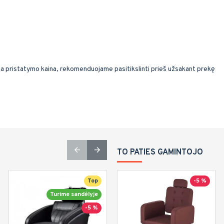
ma pristatymo kaina, rekomenduojame pasitikslinti prieš užsakant prekę
TO PATIES GAMINTOJO
Top
-7 %
-5 %
Turime sandėlyje
-5 %