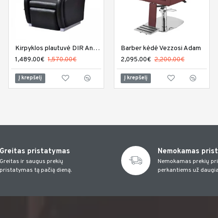
Kirpyklos plautuvė DIR Anode
Barber kėdė Vezzosi Adam
Kirpyklos plautuvė DIR Arcadian
1,489.00€
1,570.00€
1,459.00€
2,095.00€
1,570.00€
2,200.00€
Į krepšelį
Į krepšelį
Į krepšelį
Greitas pristatymas
Nemokamas pris
Greitas ir saugus prekių
Nemokamas prekių pr
pristatymas tą pačią dieną.
perkantiems už daugia