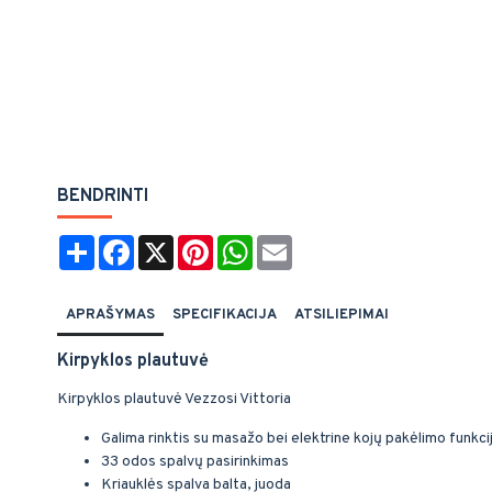
BENDRINTI
Share
Facebook
X
Pinterest
WhatsApp
Email
APRAŠYMAS
SPECIFIKACIJA
ATSILIEPIMAI
Kirpyklos plautuvė
Kirpyklos plautuvė Vezzosi Vittoria
Galima rinktis su masažo bei elektrine kojų pakėlimo funkci
33 odos spalvų pasirinkimas
Kriauklės spalva balta, juoda