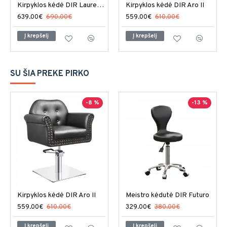
Kirpyklos kėdė DIR Laurence
Kirpyklos kėdė DIR Aro II
639.00€
690.00€
559.00€
610.00€
Į krepšelį
Į krepšelį
SU ŠIA PREKE PIRKO
-8 %
-13 %
Kirpyklos kėdė DIR Aro II
Meistro kėdutė DIR Futuro
559.00€
610.00€
329.00€
380.00€
Į krepšelį
Į krepšelį