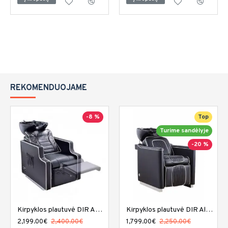
REKOMENDUOJAME
-8 %
Top
Turime sandėlyje
-20 %
Kirpyklos plautuvė DIR Adriano
Kirpyklos plautuvė DIR Alpine
2,199.00€
2,400.00€
1,799.00€
2,250.00€