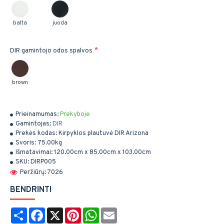
balta
juoda
DIR gamintojo odos spalvos
brown
Prieinamumas:
Prekyboje
Gamintojas:
DIR
Prekės kodas:
Kirpyklos plautuvė DIR Arizona
Svoris:
75.00kg
Išmatavimai:
120.00cm x 85.00cm x 103.00cm
SKU:
DIRP005
Peržiūrų: 7026
BENDRINTI
Share
Facebook
X
Pinterest
WhatsApp
Email