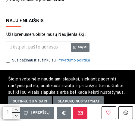
NAUJIENLAIŠKIS
Užsiprenumeruokite mūsų Naujienlaiškį !
Siųsti
Susipažinau ir sutinku su
Privatumo politika
Šioje svetainėje naudojami slapukai, siekiant pagerinti
naršymo patirtį, analizuoti srautą ir pritaikyti turinį. Galite
sutikti su visais slapukais arba bet kada keisti nustatymus.
SUTINKU SU VISAIS
SLAPUKŲ NUSTATYMAI
Uždaryti×
Į KREPŠELĮ
Copyright © 2021, Visos teisės saugomos.