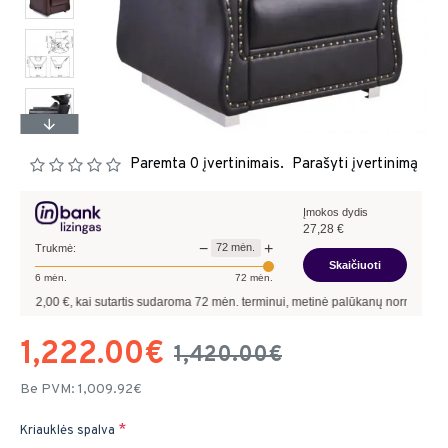
Paremta 0 įvertinimais.
Parašyti įvertinimą
Įmokos dydis
27,28
€
−
+
72
mėn.
Trukmė:
Skaičiuoti
6
mėn.
72
mėn.
0
€, kai sutartis sudaroma
72
mėn. terminui, metinė palūkanų norma –
9,90
%
, suta
1,222.00€
1,420.00€
Be PVM: 1,009.92€
Kriauklės spalva