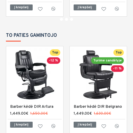
Į krepšelį
Į krepšelį
TO PATIES GAMINTOJO
Top
Top
-12 %
Turime sandėlyje
-11 %
Barber kėdė DIR Artura
Barber kėdė DIR Belgrano
1,449.00€
1,650.00€
1,449.00€
1,630.00€
Į krepšelį
Į krepšelį