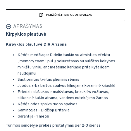
PERŽIŪRĖTI DIR ODOS SPALVAS
APRAŠYMAS
Kirpyklos plautuvė
Kirpyklos plautuvė DIR Arizona
Kėdės medžiaga: Didelio tankio su atminties efektu
„memory foam“ putų poliuretanas su aukštos kokybės
minkštu vinilu, ant metalinio karkaso pritaikyta ilgam
naudojimui
Sustiprintas tvirtas plieninis rėmas
Juodos arba baltos spalvos kilnojama keraminė kriauklė
Priedai : dušiukas ir maišytuvas, kriauklės vožtuvas,
silikoninė kaklo atrama, vandens nutekėjimo žarnos
Kėdės odos spalva rudos spalvos
Gamintojas - Didžioji Britanija
Garantija - 1 metai
Turimos sandėlyje prekės pristatymas per 2-3 dienas