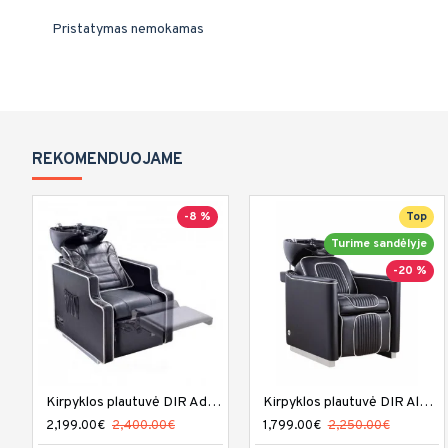
Pristatymas nemokamas
REKOMENDUOJAME
-8 %
Top
Turime sandėlyje
-20 %
Kirpyklos plautuvė DIR Adriano
Kirpyklos plautuvė DIR Alpine
2,199.00€
2,400.00€
1,799.00€
2,250.00€