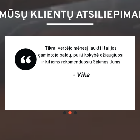
MŪSŲ KLIENTŲ ATSILIEPIMA
 Italijos
Puikus anglijos gamintojo kompl
 džiaugiuosi
plautuvė ir kėdės Yume Supe
ėkmės Jums
- Vytautė