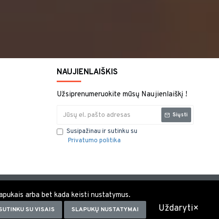
NAUJIENLAIŠKIS
Užsiprenumeruokite mūsų Naujienlaiškį !
Siųsti
Susipažinau ir sutinku su
Privatumo politika
 slapukais arba bet kada keisti nustatymus.
Uždaryti×
SUTINKU SU VISAIS
SLAPUKŲ NUSTATYMAI