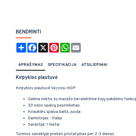
BENDRINTI
Share
Facebook
X
Pinterest
WhatsApp
Email
APRAŠYMAS
SPECIFIKACIJA
ATSILIEPIMAI
Kirpyklos plautuvė
Kirpyklos plautuvė Vezzosi HOP
Galima rinktis su masažo bei elektrine kojų pakėlimo funkci
33 odos spalvų pasirinkimas
Kriauklės spalva balta, juoda
Gamintojas - Italija
Garantija: 1 metai
Turimos sandėlyje prekės pristatymas per 2-3 dienas