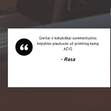
remontuotos
Tikrai vertėjo mėnesį laukti
imtiną kainą
gamintojo baldų, puiki kokybė
ir kitiems rekomenduosiu S
- Vika