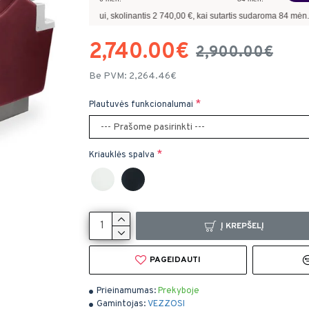
avyzdžiui, skolinantis
2 740,00
€, kai sutartis sudaroma
84
mėn. terminui, metinė 
2,740.00€
2,900.00€
Be PVM: 2,264.46€
Plautuvės funkcionalumai
Kriauklės spalva
Į KREPŠELĮ
PAGEIDAUTI
Prieinamumas:
Prekyboje
Gamintojas:
VEZZOSI