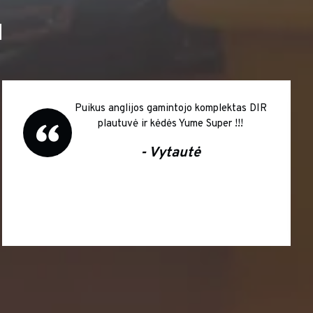
I
ektas DIR
Dėkojame už pasiūlymą salono b
r !!!
įsigyti išsimokėtinai. Didelė infli
šalyje atpirks sumokėtas palūkan
kokybiškais Italų gamintojo Sa
Ambience baldais džiaugiamės 
šiandien Ačiū ir sėkmės Jums !!!
Vaida