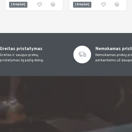
Į krepšelį
Į krepšelį
Į krepšelį
Greitas pristatymas
Nemokamas pris
Greitas ir saugus prekių
Nemokamas prekių pr
pristatymas tą pačią dieną.
perkantiems už daugia