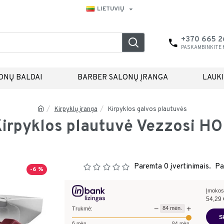
LIETUVIŲ
+370 665 
PASKAMBINKITE
ONŲ BALDAI
BARBER SALONŲ ĮRANGA
LAUK
Kirpyklų įranga
Kirpyklos galvos plautuvės
irpyklos plautuvė Vezzosi H
Paremta 0 įvertinimais.
Pa
-6 %
Įmokos
54,29
−
+
84
mėn.
Trukmė:
S
6
mėn.
84
mėn.