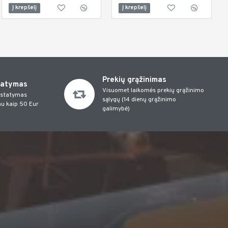
Į krepšelį
Į krepšelį
Į krepšelį
Prekių grąžinimas
tatymas
Visuomet laikomės prekių grąžinimo
istatymas
sąlygų (14 dienų grąžinimo
u kaip 50 Eur
galimybė)