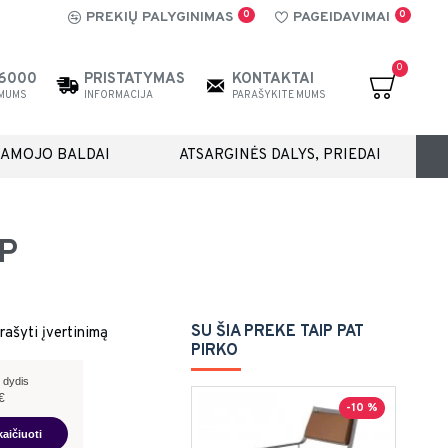
0
0
PREKIŲ PALYGINIMAS
PAGEIDAVIMAI
0
26000
PRISTATYMAS
KONTAKTAI
 MUMS
INFORMACIJA
PARAŠYKITE MUMS
IAMOJO BALDAI
ATSARGINĖS DALYS, PRIEDAI
OP
SU ŠIA PREKE TAIP PAT
rašyti įvertinimą
PIRKO
 dydis
€
-10 %
kaičiuoti