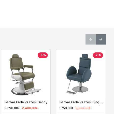
-14 %
-5 %
-7 %
Barber kėdė Vezzosi Dandy
Kirpyklos plautuvė DIR Arizona
Barber kėdė Vezzosi Gingerman
1,222.00€
2,290.00€
1,420.00€
2,400.00€
1,760.00€
1,900.00€