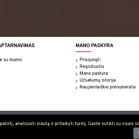
APTARNAVIMAS
MANO PASKYRA
te su mumis
Prisijungti
Registruotis
Mano paskyra
Užsakymų istorija
Naujienlaiškio prenumerata
tirtį, analizuoti srautą ir pritaikyti turinį. Galite sutikti su visais