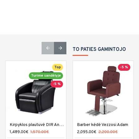
TO PATIES GAMINTOJO
Top
-7 %
-5 %
Turime sandėlyje
-5 %
Kirpyklos plautuvė DIR Anode
Barber kėdė Vezzosi Adam
Kirpyklos plautuvė DIR Arcadian
1,489.00€
1,570.00€
1,459.00€
2,095.00€
1,570.00€
2,200.00€