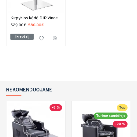
Kirpyklos kėdė DIR Vince
529.00€
580.00€
Į krepšelį
REKOMENDUOJAME
-8 %
Top
Turime sandėlyje
-20 %