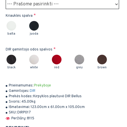
Kriauklės spalva
balta
juoda
DIR gamintojo odos spalvos
black
white
red
grey
brown
Prieinamumas:
Prekyboje
Gamintojas:
DIR
Prekės kodas:
Kirpyklos plautuvė DIR Bellus
Svoris:
45.00kg
Išmatavimai:
123.00cm x 61.00cm x 105.00cm
SKU:
DIRP017
Peržiūrų: 8115