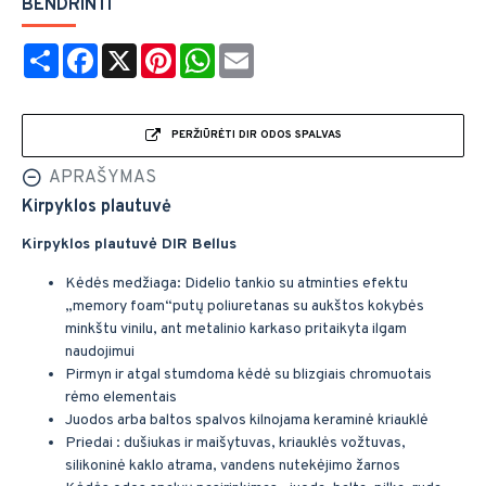
BENDRINTI
Share
Facebook
X
Pinterest
WhatsApp
Email
PERŽIŪRĖTI DIR ODOS SPALVAS
APRAŠYMAS
Kirpyklos plautuvė
Kirpyklos plautuvė DIR Bellus
Kėdės medžiaga: Didelio tankio su atminties efektu
„memory foam“putų poliuretanas su aukštos kokybės
minkštu vinilu, ant metalinio karkaso pritaikyta ilgam
naudojimui
Pirmyn ir atgal stumdoma kėdė su blizgiais chromuotais
rėmo elementais
Juodos arba baltos spalvos kilnojama keraminė kriauklė
Priedai : dušiukas ir maišytuvas, kriauklės vožtuvas,
silikoninė kaklo atrama, vandens nutekėjimo žarnos