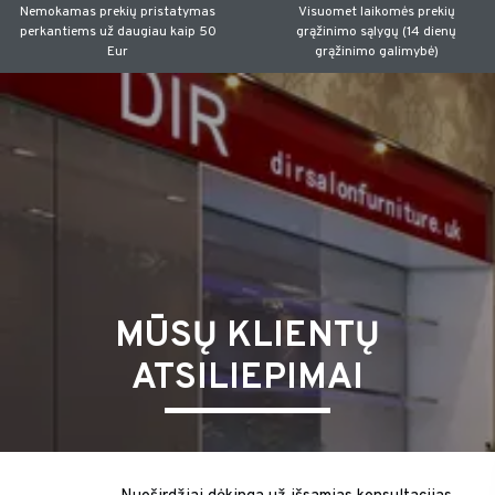
Nemokamas prekių pristatymas
Visuomet laikomės prekių
perkantiems už daugiau kaip 50
grąžinimo sąlygų (14 dienų
Eur
grąžinimo galimybė)
MŪSŲ KLIENTŲ
ATSILIEPIMAI