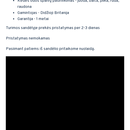
Kėdės odos spalvų pasirinkimas - juoda, balta, pilka, ruda,
raudona
Gamintojas - Didžioji Britanija
Garantija - 1 metai
Turimos sandėlyje prekės pristatymas per 2-3 dienas
Pristatymas nemokamas
Pasiimant patiems iš sandėlio pritaikome nuolaidą.