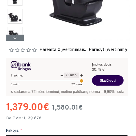
Paremta 0 įvertinimais.
Parašyti įvertinimą
Įmokos dydis
30,78
€
−
+
72
mėn.
Trukmė:
Skaičiuoti
6
mėn.
72
mėn.
is sudaroma
72
mėn. terminui, metinė palūkanų norma –
9,90
%
, sutarties sudarymo
1,379.00€
1,580.01€
Be PVM: 1,139.67€
Pakojis