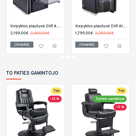
Kirpyklos plautuvė DIR Adriano
Kirpyklos plautuvė DIR Alpine
2,199.00€
2,400.00€
1,799.00€
2,250.00€
Į krepšelį
Į krepšelį
TO PATIES GAMINTOJO
Top
Top
-12 %
Turime sandėlyje
-11 %