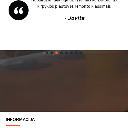
Nuoširdžiai dėkinga už išsamias konsultacijas
kirpyklos plautuvės remonto klausimais
- Jovita
INFORMACIJA