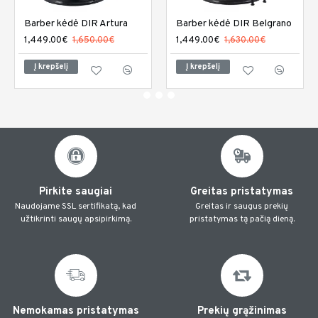
Barber kėdė DIR Artura
Barber kėdė DIR Belgrano
1,449.00€
1,650.00€
1,449.00€
1,630.00€
Į krepšelį
Į krepšelį
Pirkite saugiai
Greitas pristatymas
Naudojame SSL sertifikatą, kad
Greitas ir saugus prekių
užtikrinti saugų apsipirkimą.
pristatymas tą pačią dieną.
Nemokamas pristatymas
Prekių grąžinimas