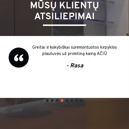
MŪSŲ KLIENTŲ
ATSILIEPIMAI
Greitai ir kokybiškai suremontuotos kirpyklos
plautuvės už priimtiną kainą AČIŪ
- Rasa