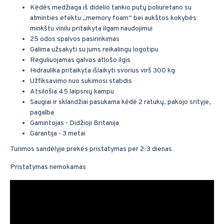
Kėdės medžiaga iš didelio tankio putų poliuretano su
atminties efektu „memory foam“ bei aukštos kokybės
minkštu vinilu pritaikyta ilgam naudojimui
25 odos spalvos pasirinkimas
Galima užsakyti su jums reikalingu logotipu
Reguliuojamas galvos atlošo ilgis
Hidraulika pritaikyta išlaikyti svorius virš 300 kg
Užfiksavimo nuo sukimosi stabdis
Atsilošia 45 laipsnių kampu
Saugiai ir sklandžiai pasukama kėdė 2 ratukų, pakojo srityje,
pagalba
Gamintojas - Didžioji Britanija
Garantija - 3 metai
Turimos sandėlyje prekės pristatymas per 2-3 dienas
Pristatymas nemokamas