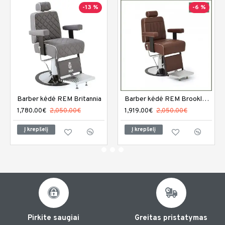
-13 %
-6 %
Barber kėdė REM Britannia
Barber kėdė REM Brookland
1,780.00€
2,050.00€
1,919.00€
2,050.00€
Į krepšelį
Į krepšelį
Pirkite saugiai
Greitas pristatymas