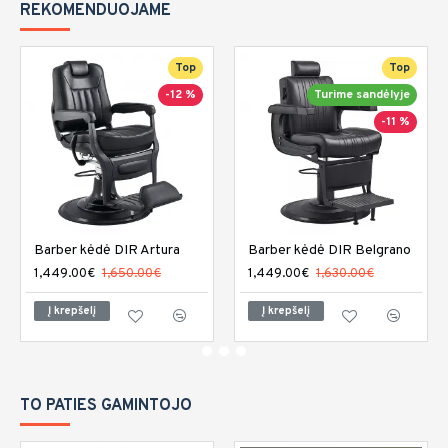
REKOMENDUOJAME
Top
Top
-12 %
Turime sandėlyje
-11 %
Barber kėdė DIR Artura
Barber kėdė DIR Belgrano
1,449.00€
1,650.00€
1,449.00€
1,630.00€
Į krepšelį
Į krepšelį
TO PATIES GAMINTOJO