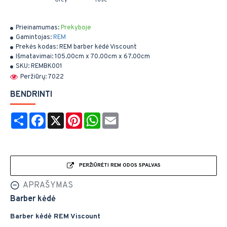
Prieinamumas:
Prekyboje
Gamintojas:
REM
Prekės kodas:
REM barber kėdė Viscount
Išmatavimai:
105.00cm x 70.00cm x 67.00cm
SKU:
REMBK001
Peržiūrų: 7022
BENDRINTI
Share
Facebook
X
Pinterest
WhatsApp
Email
PERŽIŪRĖTI REM ODOS SPALVAS
APRAŠYMAS
Barber kėdė
Barber kėdė REM Viscount