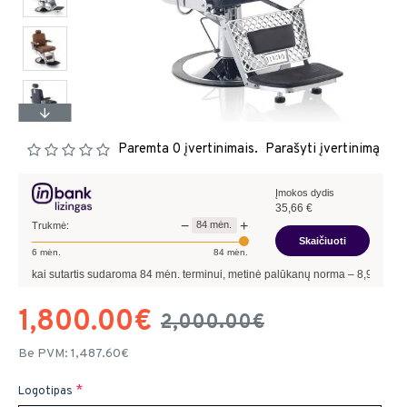
Paremta 0 įvertinimais.
Parašyti įvertinimą
Įmokos dydis
35,66
€
−
+
84
mėn.
Trukmė:
Skaičiuoti
6
mėn.
84
mėn.
sutartis sudaroma
84
mėn. terminui, metinė palūkanų norma –
8,90
%
, sutarties su
1,800.00€
2,000.00€
Be PVM: 1,487.60€
Logotipas