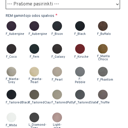
REM gamintojo odos spalvos
F_Aubergine
F_Aubergine
F_Bison
F_Black
F_Buffalo
F_Manta
F_Coco
F_Fern
F_Galaxy
F_Kirsche
CHoco
F_Manta-
F_Manta-
F-
F_Pearl
F_Phantom
Grey
Pearl
Pebble
F_TailoredBlack
F_TailoredClay
F_TailoredPutty
F_TailoredSlate
F_Truffle
L_Diamond-
Light-
F_White
Grey
rose