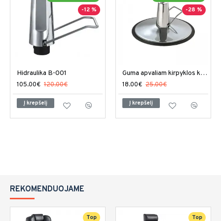
-12 %
-28 %
Hidraulika B-001
Guma apvaliam kirpyklos kėdės stovui G-001
105.00€
120.00€
18.00€
25.00€
Į krepšelį
Į krepšelį
REKOMENDUOJAME
Top
Top