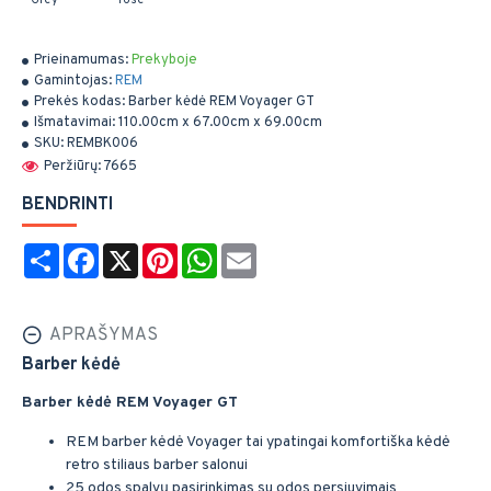
Prieinamumas:
Prekyboje
Gamintojas:
REM
Prekės kodas:
Barber kėdė REM Voyager GT
Išmatavimai:
110.00cm x 67.00cm x 69.00cm
SKU:
REMBK006
Peržiūrų: 7665
BENDRINTI
Share
Facebook
X
Pinterest
WhatsApp
Email
APRAŠYMAS
Barber kėdė
Barber kėdė REM Voyager GT
REM barber kėdė Voyager tai ypatingai komfortiška kėdė
retro stiliaus barber salonui
25 odos spalvų pasirinkimas su odos persiuvimais