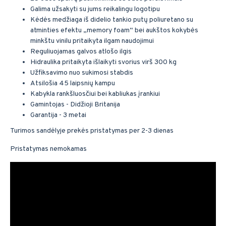
Galima užsakyti su jums reikalingu logotipu
Kėdės medžiaga iš didelio tankio putų poliuretano su
atminties efektu „memory foam“ bei aukštos kokybės
minkštu vinilu pritaikyta ilgam naudojimui
Reguliuojamas galvos atlošo ilgis
Hidraulika pritaikyta išlaikyti svorius virš 300 kg
Užfiksavimo nuo sukimosi stabdis
Atsilošia 45 laipsnių kampu
Kabykla rankšluosčiui bei kabliukas įrankiui
Gamintojas - Didžioji Britanija
Garantija - 3 metai
Turimos sandėlyje prekės pristatymas per 2-3 dienas
Pristatymas nemokamas