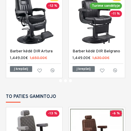
-12 %
Turime sandėlyje
-11 %
Barber kėdė DIR Artura
Barber kėdė DIR Belgrano
1,449.00€
1,650.00€
1,449.00€
1,630.00€
Į krepšelį
Į krepšelį
TO PATIES GAMINTOJO
-13 %
-6 %