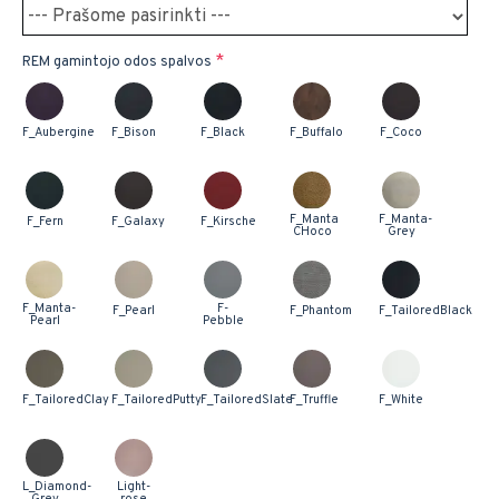
REM gamintojo odos spalvos
F_Aubergine
F_Bison
F_Black
F_Buffalo
F_Coco
F_Manta
F_Manta-
F_Fern
F_Galaxy
F_Kirsche
CHoco
Grey
F_Manta-
F-
F_Pearl
F_Phantom
F_TailoredBlack
Pearl
Pebble
F_TailoredClay
F_TailoredPutty
F_TailoredSlate
F_Truffle
F_White
L_Diamond-
Light-
Grey
rose