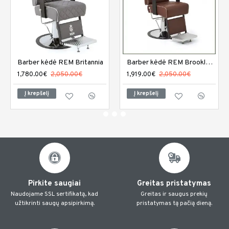
Barber kėdė REM Britannia
Barber kėdė REM Brookland
1,780.00€
2,050.00€
1,919.00€
2,050.00€
Į krepšelį
Į krepšelį
Pirkite saugiai
Greitas pristatymas
Naudojame SSL sertifikatą, kad
Greitas ir saugus prekių
užtikrinti saugų apsipirkimą.
pristatymas tą pačią dieną.