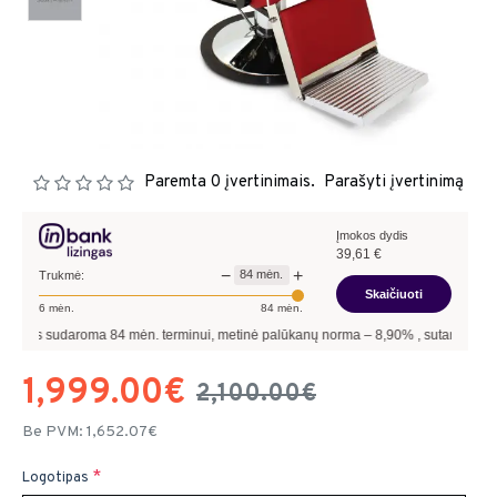
Paremta 0 įvertinimais.
Parašyti įvertinimą
Įmokos dydis
39,61
€
−
+
84
mėn.
Trukmė:
Skaičiuoti
6
mėn.
84
mėn.
 sudaroma
84
mėn. terminui, metinė palūkanų norma –
8,90
%
, sutarties sudarymo m
1,999.00€
2,100.00€
Be PVM: 1,652.07€
Logotipas