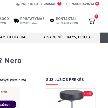
0
0
PREKIŲ PALYGINIMAS
PAGEIDAVIMAI
0
26000
PRISTATYMAS
KONTAKTAI
 MUMS
INFORMACIJA
PARAŠYKITE MUMS
IAMOJO BALDAI
ATSARGINĖS DALYS, PRIEDAI
R Nero
SUSIJUSIOS PREKĖS
rašyti įvertinimą
 dydis
-11 %
kaičiuoti