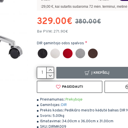
olinantis
329,00
€, kai sutartis sudaroma
72
mėn. terminui, metinė palūkanų norma
329.00€
380.00€
Be PVM: 271.90€
DIR gamintojo odos spalvos
Į KREPŠELĮ
PAGEIDAUTI
Prieinamumas:
Prekyboje
Gamintojas:
DIR
Prekės kodas:
Pedikiūro meistro kėdutė balnas DIR 
Svoris:
5.00kg
Išmatavimai:
34.00cm x 36.00cm x 31.00cm
SKU:
DIRMK009