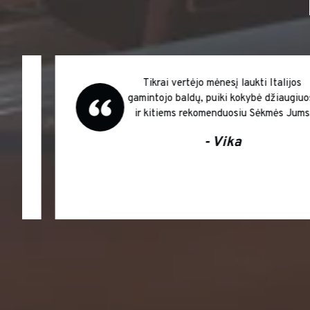
Puikus anglijos gamintojo komplektas DIR
plautuvė ir kėdės Yume Super !!!
- Vytautė