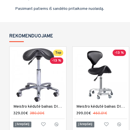
Pasiimant patiems iš sandėlio pritaikome nuolaidą.
REKOMENDUOJAME
Top
-13 %
-13 %
Meistro kėdutė balnas DIR Nero
Meistro kėdutė balnas DIR Tao
329.00€
380.00€
399.00€
460.01€
Į krepšelį
Į krepšelį