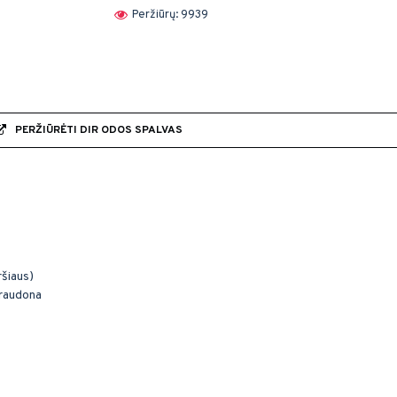
Peržiūrų: 9939
PERŽIŪRĖTI DIR ODOS SPALVAS
ršiaus)
 raudona