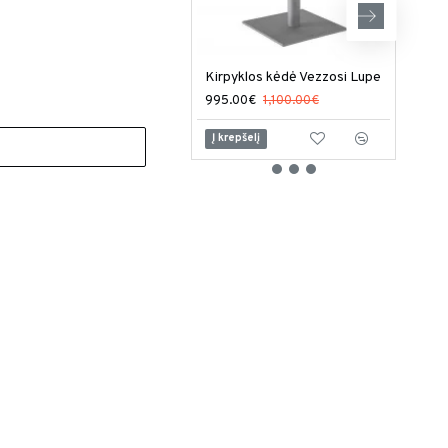
Kirpyklos kėdė Vezzosi Lupe
995.00€
1,100.00€
949
Į krepšelį
Į kr