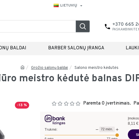
LIETUVIŲ
+370 665 
PASKAMBINKITE
ONŲ BALDAI
BARBER SALONŲ ĮRANGA
LAUK
Grožio salonų baldai
Salono meistro kėdutės
iūro meistro kėdutė balnas DI
Paremta 0 įvertinimais.
Pa
-13 %
Įmokos
8,11
€
−
+
72
mėn.
Trukmė:
S
6
mėn.
72
mėn.