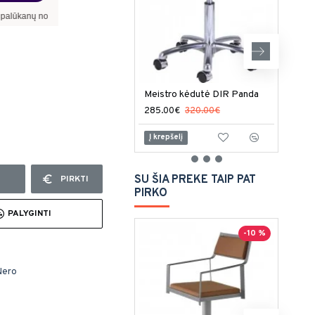
 –
13,90
%
, sutarties sudarymo mokestis -
3,00
%, mėnesio sutarties mokestis –
0,3
Meistro kėdutė DIR Panda
Meis
285.00€
320.00€
359
Į krepšelį
Į kr
SU ŠIA PREKE TAIP PAT
PIRKTI
PIRKO
PALYGINTI
-10 %
Nero