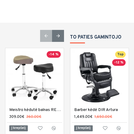
TO PATIES GAMINTOJO
-14 %
-17 %
Top
-12 %
Meistro kėdutė balnas REM Mustang
Barber kėdė DIR Artura
Meistro kėdutė DIR Cadence
309.00€
360.00€
539.00€
1,449.00€
650.00€
1,650.00€
Į krepšelį
Į krepšelį
Į krepšelį