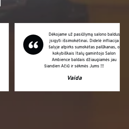
I
Tikrai vertėjo laukti superiniai baldai
Barber salonui. Didžiausios sėkmės Jums
!!! Super!
Robertas