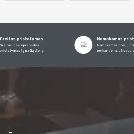
Greitas pristatymas
Nemokamas pris
Greitas ir saugus prekių
Nemokamas prekių pr
pristatymas tą pačią dieną.
perkantiems už daugia