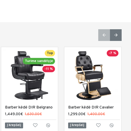
-15 %
Top
-7 %
Turime sandėlyje
-11 %
Meistro kėdutė DIR Esperto
Barber kėdė DIR Belgrano
Barber kėdė DIR Cavalier
359.00€
1,449.00€
420.00€
1,630.00€
1,299.00€
1,400.00€
Į krepšelį
Į krepšelį
Į krepšelį