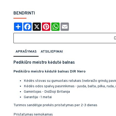
BENDRINTI
Share
Facebook
X
Pinterest
WhatsApp
Email
APRAŠYMAS
ATSILIEPIMAI
Pedikiūro meistro kėdutė balnas
Pedikiūro meistro kėdutė balnas DIR Nero
Kėdės stovas su gumuotais ratukais (nebraižo grindų pavi
Kėdės odos spalvų pasirinkimas - juoda, balta, pilka, ruda,
Gamintojas - Didžioji Britanija
Garantija - 1 metai
Turimos sandėlyje prekės pristatymas per 2-3 dienas
Pristatymas nemokamas