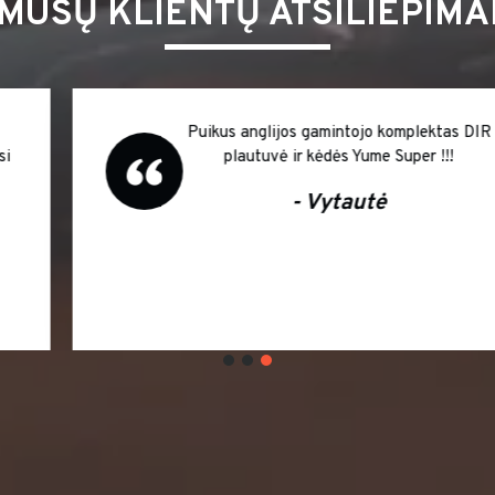
MŪSŲ KLIENTŲ ATSILIEPIMA
Dėkojame už pasiūlymą salono baldus
įsigyti išsimokėtinai. Didelė infliacija
šalyje atpirks sumokėtas palūkanas, o
kokybiškais Italų gamintojo Salon
Ambience baldais džiaugiamės jau
šiandien Ačiū ir sėkmės Jums !!!
Vaida