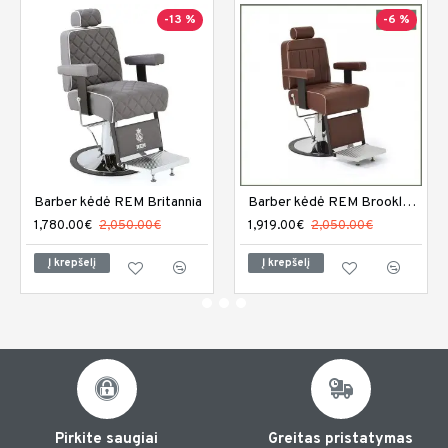
-13 %
-6 %
Barber kėdė REM Britannia
Barber kėdė REM Brookland
1,780.00€
2,050.00€
1,919.00€
2,050.00€
Į krepšelį
Į krepšelį
Pirkite saugiai
Greitas pristatymas