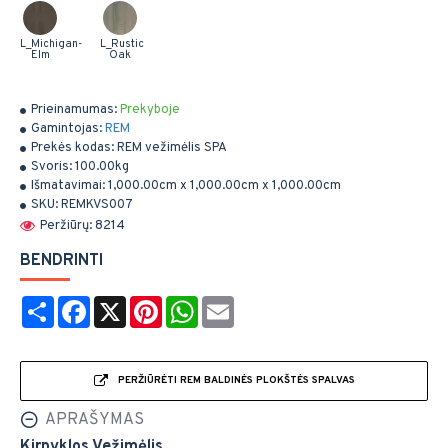
L_Michigan-
L_Rustic
Elm
Oak
Prieinamumas:
Prekyboje
Gamintojas:
REM
Prekės kodas:
REM vežimėlis SPA
Svoris:
100.00kg
Išmatavimai:
1,000.00cm x 1,000.00cm x 1,000.00cm
SKU:
REMKVS007
Peržiūrų: 8214
BENDRINTI
Share
Facebook
X
Pinterest
WhatsApp
Email
PERŽIŪRĖTI REM BALDINĖS PLOKŠTĖS SPALVAS
APRAŠYMAS
Kirpyklos Vežimėlis