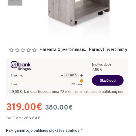
Paremta 0 įvertinimais.
Parašyti įvertinimą
Įmokos dydis
7,86
€
−
+
72
mėn.
Trukmė:
Skaičiuoti
6
mėn.
72
mėn.
,00
€, kai sutartis sudaroma
72
mėn. terminui, metinė palūkanų norma –
13,90
%
, 
319.00€
380.00€
Be PVM: 263.64€
REM gamintojo baldinės plokštės spalvos