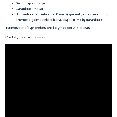
Gamintojas - Italija
Garantija: 1 metai
Hidraulikai suteikiama 2 metų garantija
( su papildoma
priemoka galima rinktis hidrauliką su
5 metų
garantija )
Turimos sandėlyje prekės pristatymas per 2-3 dienas
Pristatymas nemokamas