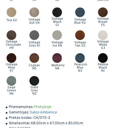
Vintage
Vintage
Vintage
Vintage
Tea 62
Black
Brown
Ash G4
Blue K2
G1
F5
Vintage
Vintage
Vintage
Vintage
Vintage
Chocolate
White
Grey K1
Ice K8
Tan G2
H9
G3
Vintage
Peacock
Pebble
Cognac
Mulberry
Wine
Blue
Black
N5
N4
K7
N3
N1
Sage
Slate
Green
Grey
N6
N2
Prieinamumas:
Prekyboje
Gamintojas:
Salon Ambience
Prekės kodas:
CH/070-2
Išmatavimai:
68.00cm x 67.00cm x 83.00cm