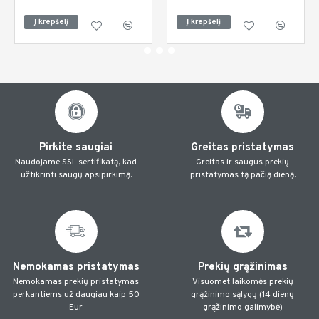
Į krepšelį
Į krepšelį
Pirkite saugiai
Greitas pristatymas
Naudojame SSL sertifikatą, kad
Greitas ir saugus prekių
užtikrinti saugų apsipirkimą.
pristatymas tą pačią dieną.
Nemokamas pristatymas
Prekių grąžinimas
Nemokamas prekių pristatymas
Visuomet laikomės prekių
perkantiems už daugiau kaip 50
grąžinimo sąlygų (14 dienų
Eur
grąžinimo galimybė)