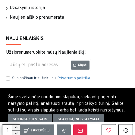
Užsakymų istorija
Naujienlaiškio prenumerata
NAUJIENLAIŠKIS
Užsiprenumeruokite mūsų Naujienlaiškį !
Siųsti
Susipažinau ir sutinku su
Privatumo politika
Šioje svetainėje naudojami slapukai, siekiant pagerinti
naršymo patirtį, analizuoti srautą ir pritaikyti turinį. Galite
sutikti su visais slapukais arba bet kada keisti nustatymus.
SUTINKU SU VISAIS
SLAPUKŲ NUSTATYMAI
Uždaryti×
Į KREPŠELĮ
Copyright © 2021, Visos teisės saugomos.