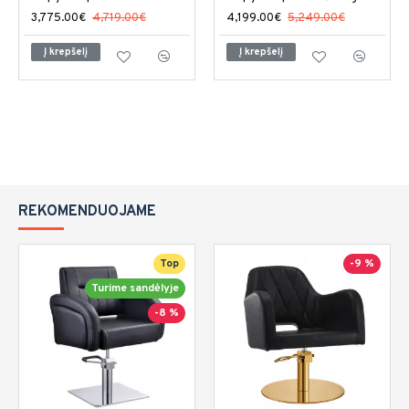
3,775.00€
4,719.00€
4,199.00€
5,249.00€
Į krepšelį
Į krepšelį
REKOMENDUOJAME
Top
-9 %
Turime sandėlyje
-8 %