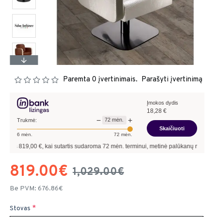
Paremta 0 įvertinimais.
Parašyti įvertinimą
Įmokos dydis
18,28
€
−
+
72
mėn.
Trukmė:
Skaičiuoti
6
mėn.
72
mėn.
€, kai sutartis sudaroma
72
mėn. terminui, metinė palūkanų norma –
9,90
%
, sutar
819.00€
1,029.00€
Be PVM: 676.86€
Stovas