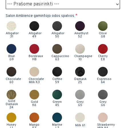
Salon Ambience gamintojo odos spalvos
Alligator
Alligator
Alligator
Amethyst
Olive
31
49
50
52
G8
Blue
Bordeaux
Cappuccino
Champagne
Cherry
G9
H8
63
10
E8
Chocolate
Chocolate
Coffee
Damask
Espresso
60
Milk K3
59
25
64
Gold
Gold
Green
Grey
Grey
Damask
K6
45
G5
G6
24
Honey
Mango
Marine
Strawberrry
Milk 61
L1
53
L2
Milk K4