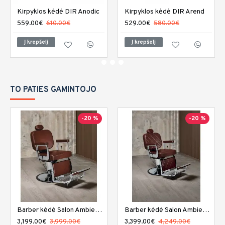
Kirpyklos kėdė DIR Anodic
Kirpyklos kėdė DIR Arend
559.00€
610.00€
529.00€
580.00€
Į krepšelį
Į krepšelį
TO PATIES GAMINTOJO
-20 %
-20 %
Barber kėdė Salon Ambience Elite
Barber kėdė Salon Ambience Elite plius
3,199.00€
3,999.00€
3,399.00€
4,249.00€