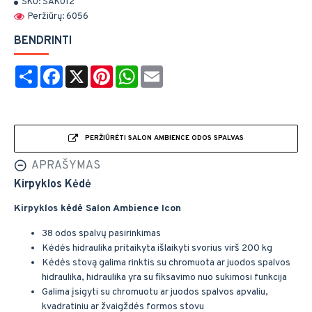
SKU:
SAK012
Peržiūrų: 6056
BENDRINTI
Share
Facebook
X
Pinterest
WhatsApp
Email
PERŽIŪRĖTI SALON AMBIENCE ODOS SPALVAS
APRAŠYMAS
Kirpyklos Kėdė
Kirpyklos kėdė Salon Ambience Icon
38 odos spalvų pasirinkimas
Kėdės hidraulika pritaikyta išlaikyti svorius virš 200 kg
Kėdės stovą galima rinktis su chromuota ar juodos spalvos
hidraulika, hidraulika yra su fiksavimo nuo sukimosi funkcija
Galima įsigyti su chromuotu ar juodos spalvos apvaliu,
kvadratiniu ar žvaigždės formos stovu