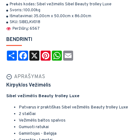
Prekės kodas:
Sibel vežimėlis Sibel Beauty trolley Luxe
Svoris:
100.00kg
Išmatavimai:
35.00cm x 50.00cm x 86.00cm
SKU:
SIBELKV018
Peržiūrų: 6567
BENDRINTI
Share
Facebook
X
Pinterest
WhatsApp
Email
APRAŠYMAS
Kirpyklos Vežimėlis
Sibel vežimėlis Beauty trolley Luxe
Patvarus ir praktiškas Sibel vežimėlis Beauty trolley Luxe
2 stalčiai
Vežimėlis baltos spalvos
Gumuoti ratukai
Gamintojas - Belgija