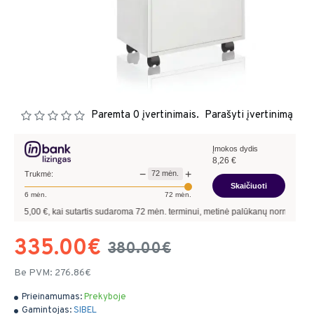
Paremta 0 įvertinimais.
Parašyti įvertinimą
Įmokos dydis
8,26
€
−
+
72
mėn.
Trukmė:
Skaičiuoti
6
mėn.
72
mėn.
00
€, kai sutartis sudaroma
72
mėn. terminui, metinė palūkanų norma –
13,90
%
, s
335.00€
380.00€
Be PVM: 276.86€
Prieinamumas:
Prekyboje
Gamintojas:
SIBEL