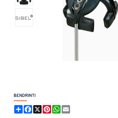
Pavy
BENDRINTI
Share
Facebook
X
Pinterest
WhatsApp
Email