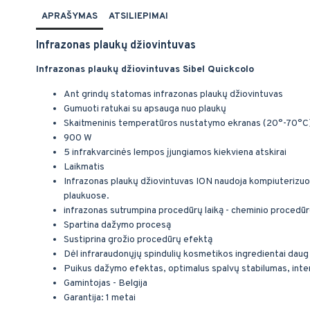
APRAŠYMAS
ATSILIEPIMAI
Infrazonas plaukų džiovintuvas
Infrazonas plaukų džiovintuvas Sibel Quickcolo
Ant grindų statomas infrazonas plaukų džiovintuvas
Gumuoti ratukai su apsauga nuo plaukų
Skaitmeninis temperatūros nustatymo ekranas (20°-70°C
900 W
5 infrakvarcinės lempos įjungiamos kiekviena atskirai
Laikmatis
Infrazonas plaukų džiovintuvas ION naudoja kompiuterizuotą
plaukuose.
infrazonas sutrumpina procedūrų laiką - cheminio procedū
Spartina dažymo procesą
Sustiprina grožio procedūrų efektą
Dėl infraraudonųjų spindulių kosmetikos ingredientai daug 
Puikus dažymo efektas, optimalus spalvų stabilumas, inte
Gamintojas - Belgija
Garantija: 1 metai