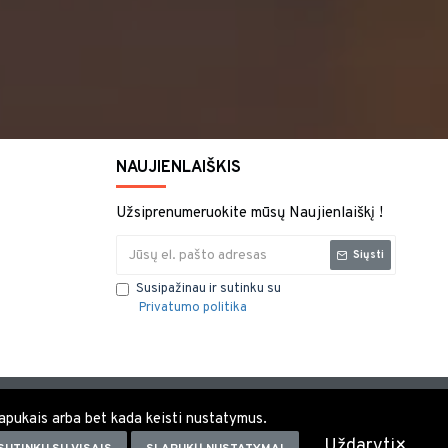
NAUJIENLAIŠKIS
Užsiprenumeruokite mūsų Naujienlaiškį !
Siųsti
Susipažinau ir sutinku su
Privatumo politika
 slapukais arba bet kada keisti nustatymus.
Uždaryti×