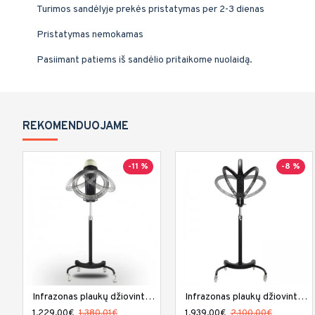
Turimos sandėlyje prekės pristatymas per 2-3 dienas
Pristatymas nemokamas
Pasiimant patiems iš sandėlio pritaikome nuolaidą.
REKOMENDUOJAME
-11 %
-8 %
Infrazonas plaukų džiovintuvas DIR Chale II
Infrazonas plaukų džiovintuvas DIR Damita II
1,229.00€
1,380.01€
1,939.00€
2,100.00€