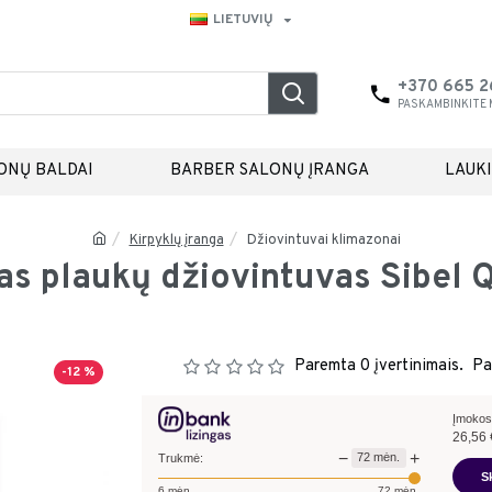
LIETUVIŲ
+370 665 
PASKAMBINKITE
ONŲ BALDAI
BARBER SALONŲ ĮRANGA
LAUK
Kirpyklų įranga
Džiovintuvai klimazonai
as plaukų džiovintuvas Sibel 
Paremta 0 įvertinimais.
Pa
-12 %
Įmokos
26,56
−
+
72
mėn.
Trukmė:
S
6
mėn.
72
mėn.