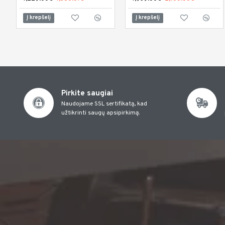
Į krepšelį
Į krepšelį
Pirkite saugiai
Naudojame SSL sertifikatą, kad
užtikrinti saugų apsipirkimą.