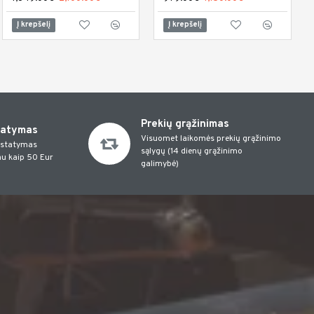
Į krepšelį
Į krepšelį
Į krepšelį
Prekių grąžinimas
tatymas
Visuomet laikomės prekių grąžinimo
istatymas
sąlygų (14 dienų grąžinimo
u kaip 50 Eur
galimybė)