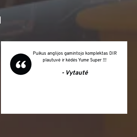
I
Puikus anglijos gamintojo komplektas DIR
plautuvė ir kėdės Yume Super !!!
- Vytautė