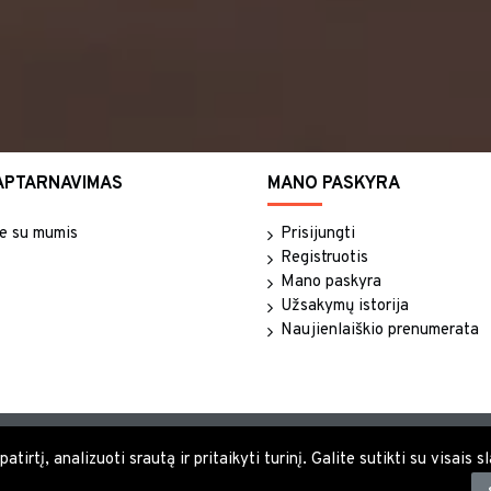
APTARNAVIMAS
MANO PASKYRA
te su mumis
Prisijungti
Registruotis
Mano paskyra
Užsakymų istorija
Naujienlaiškio prenumerata
tirtį, analizuoti srautą ir pritaikyti turinį. Galite sutikti su visais