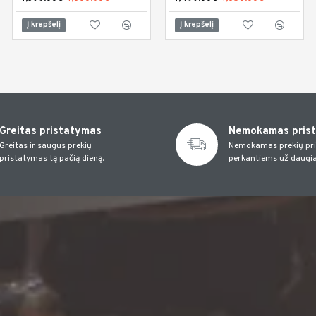
Į krepšelį
Į krepšelį
Į krepšelį
Greitas pristatymas
Nemokamas pris
Greitas ir saugus prekių
Nemokamas prekių pr
pristatymas tą pačią dieną.
perkantiems už daugia