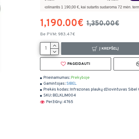
zdžiui, skolinantis
1 190,00
€, kai sutartis sudaroma
72
mėn. terminui, metinė pal
1,190.00€
1,350.00€
Be PVM: 983.47€
Į KREPŠELĮ
PAGEIDAUTI
Prieinamumas:
Prekyboje
Gamintojas:
SIBEL
Prekės kodas:
Infrazonas plaukų džiovintuvas Sibel
SKU:
BELKLIM004
Peržiūrų: 4765