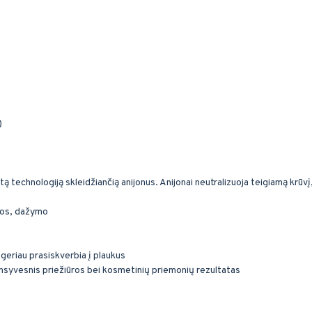
)
 technologiją skleidžiančią anijonus. Anijonai neutralizuoja teigiamą krūv
ros, dažymo
geriau prasiskverbia į plaukus
nsyvesnis priežiūros bei kosmetinių priemonių rezultatas