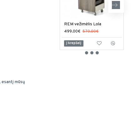
REM vežimėlis Lola
499.00€
570.00€
1,06
Į krepšelį
Į kr
į, esantį mūsų