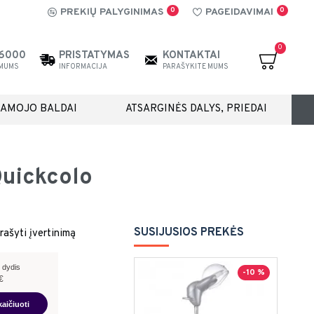
0
0
PREKIŲ PALYGINIMAS
PAGEIDAVIMAI
0
26000
PRISTATYMAS
KONTAKTAI
 MUMS
INFORMACIJA
PARAŠYKITE MUMS
IAMOJO BALDAI
ATSARGINĖS DALYS, PRIEDAI
Quickcolo
SUSIJUSIOS PREKĖS
rašyti įvertinimą
 dydis
-10 %
€
kaičiuoti