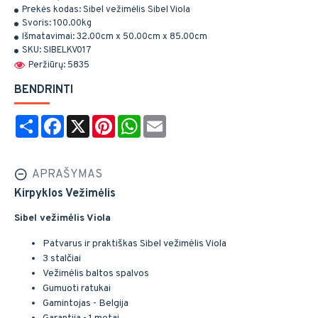
Prekės kodas:
Sibel vežimėlis Sibel Viola
Svoris:
100.00kg
Išmatavimai:
32.00cm x 50.00cm x 85.00cm
SKU:
SIBELKV017
Peržiūrų: 5835
BENDRINTI
Share
Facebook
X
Pinterest
WhatsApp
Email
APRAŠYMAS
Kirpyklos Vežimėlis
Sibel vežimėlis Viola
Patvarus ir praktiškas Sibel vežimėlis Viola
3 stalčiai
Vežimėlis baltos spalvos
Gumuoti ratukai
Gamintojas - Belgija