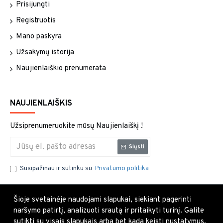
Prisijungti
Registruotis
Mano paskyra
Užsakymų istorija
Naujienlaiškio prenumerata
NAUJIENLAIŠKIS
Užsiprenumeruokite mūsų Naujienlaiškį !
Siųsti
Susipažinau ir sutinku su
Privatumo politika
Šioje svetainėje naudojami slapukai, siekiant pagerinti
naršymo patirtį, analizuoti srautą ir pritaikyti turinį. Galite
sutikti su visais slapukais arba bet kada keisti nustatymus.