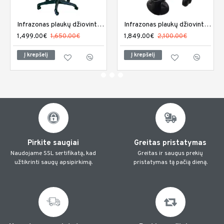
Infrazonas plaukų džiovintuvas Sibel Climaco
Infrazonas plaukų džiovintuvas Sibel Climaco sieninis
1,499.00€
1,650.00€
1,849.00€
2,100.00€
Į krepšelį
Į krepšelį
Pirkite saugiai
Greitas pristatymas
Naudojame SSL sertifikatą, kad
Greitas ir saugus prekių
užtikrinti saugų apsipirkimą.
pristatymas tą pačią dieną.