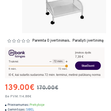
Paremta 0 įvertinimais.
Parašyti įvertinimą
Įmokos dydis
7,39
€
−
+
72
mėn.
Trukmė:
Skaičiuoti
6
mėn.
72
mėn.
€, kai sutartis sudaroma
72
mėn. terminui, metinė palūkanų norma –
13,90
%
, sut
139.00€
170.00€
Be PVM: 114.88€
Prieinamumas:
Prekyboje
Gamintojas:
SIBEL