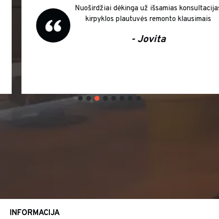
Nuoširdžiai dėkinga už išsamias konsultacijas
kirpyklos plautuvės remonto klausimais
- Jovita
INFORMACIJA