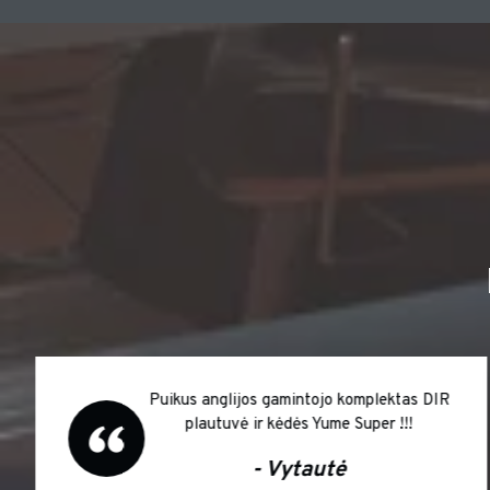
Greitas gamybos procesas, superiniai
italijos gamintojo baldai grožio salonui
Ačiū.