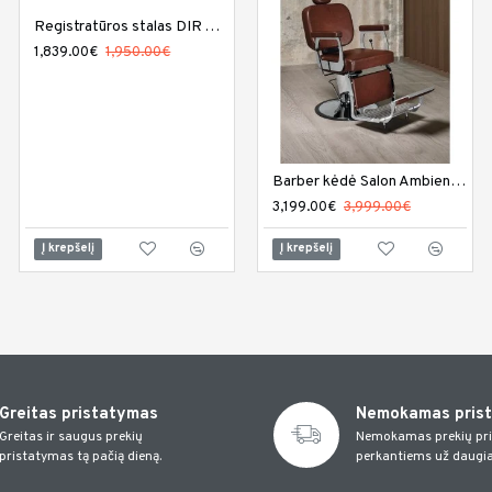
Registratūros stalas DIR Alex su LED apšvietimu
1,839.00€
1,950.00€
Registratūros stalas DIR Gattino su LED apšvietimu
Barber kėdė Salon Ambience Elite
1,719.00€
3,199.00€
1,900.00€
3,999.00€
Į krepšelį
Į krepšelį
Į krepšelį
Greitas pristatymas
Nemokamas pris
Greitas ir saugus prekių
Nemokamas prekių pr
pristatymas tą pačią dieną.
perkantiems už daugia