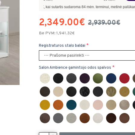
0
€, kai sutartis sudaroma
84
mėn. terminui, metinė palūkanų norma –
8,90
%
, suta
2,349.00€
2,939.00€
Be PVM: 1,941.32€
Registraturos stalo baldai
Salon Ambience gamintojo odos spalvos