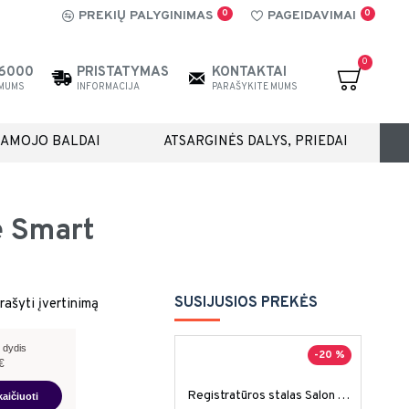
0
0
PREKIŲ PALYGINIMAS
PAGEIDAVIMAI
0
26000
PRISTATYMAS
KONTAKTAI
 MUMS
INFORMACIJA
PARAŠYKITE MUMS
IAMOJO BALDAI
ATSARGINĖS DALYS, PRIEDAI
e Smart
SUSIJUSIOS PREKĖS
rašyti įvertinimą
 dydis
-20 %
€
Registratūros stalas Salon Ambience Carnaby
kaičiuoti