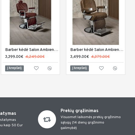
Registratūros stalas DIR Georgian su LED apšvietimu
Barber kėdė Salon Ambience Elite plius
Barber kėdė Salon Ambience Executif
1,529.00€
3,399.00€
1,650.00€
4,249.00€
3,499.00€
4,379.00€
Į krepšelį
Į krepšelį
Į krepšelį
Prekių grąžinimas
tatymas
Visuomet laikomės prekių grąžinimo
istatymas
sąlygų (14 dienų grąžinimo
u kaip 50 Eur
galimybė)