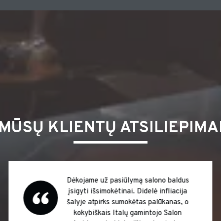
MŪSŲ KLIENTŲ ATSILIEPIMA
Profesionalumas, kokybė ir garantija, taip
galėčiau trumpai aprašyti apie šios įmonės
teikiamas paslaugas.