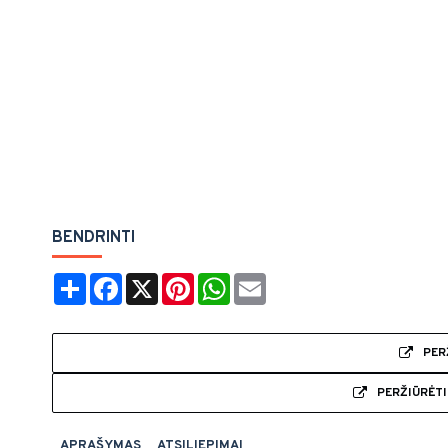
BENDRINTI
Share
Facebook
X
Pinterest
WhatsApp
Email
PER
PERŽIŪRĖT
APRAŠYMAS
ATSILIEPIMAI