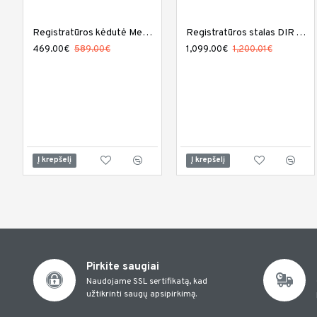
Registratūros kėdutė Medical and Beauty Divine Reception
Registratūros stalas DIR Acquario su LED apšvietimu
469.00€
589.00€
1,099.00€
1,200.01€
Į krepšelį
Į krepšelį
Pirkite saugiai
Naudojame SSL sertifikatą, kad
užtikrinti saugų apsipirkimą.