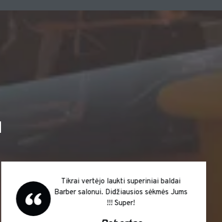
I
Nuoširdžiai dėkinga už išsamias
konsultacijas kirpyklos plautuvės remonto
klausimais