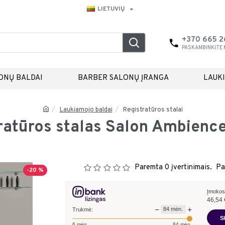
LIETUVIŲ
+370 665 
PASKAMBINKITE
ONŲ BALDAI
BARBER SALONŲ ĮRANGA
LAUK
Laukiamojo baldai
Registratūros stalai
ratūros stalas Salon Ambienc
Paremta 0 įvertinimais.
Pa
-20 %
Įmokos
46,54
−
+
84
mėn.
Trukmė:
S
6
mėn.
84
mėn.