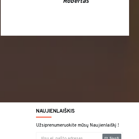
- Jovita
NAUJIENLAIŠKIS
Užsiprenumeruokite mūsų Naujienlaiškį !
Siųsti