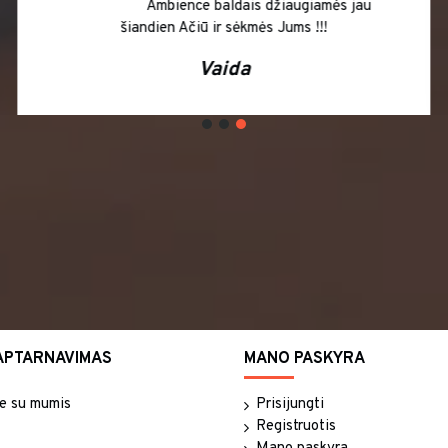
- Viktoras
APTARNAVIMAS
MANO PASKYRA
te su mumis
Prisijungti
Registruotis