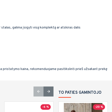
 stalas, galima įsigyti visą komplektą ar atskiras dalis
ma pristatymo kaina, rekomenduojame pasitikslinti prieš užsakant prekę
TO PATIES GAMINTOJO
-6 %
-20 %
-10 %