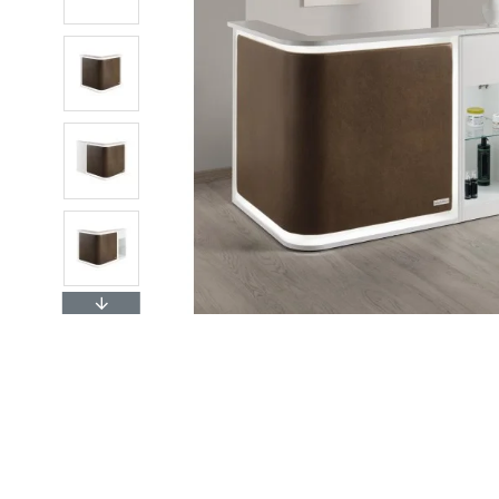
Pavyzdžiui, skolinantis
2 349,0