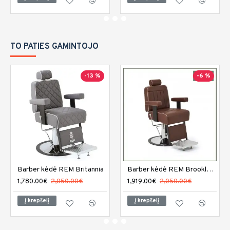
TO PATIES GAMINTOJO
-13 %
-6 %
Barber kėdė REM Britannia
Barber kėdė REM Brookland
1,780.00€
2,050.00€
1,919.00€
2,050.00€
Į krepšelį
Į krepšelį