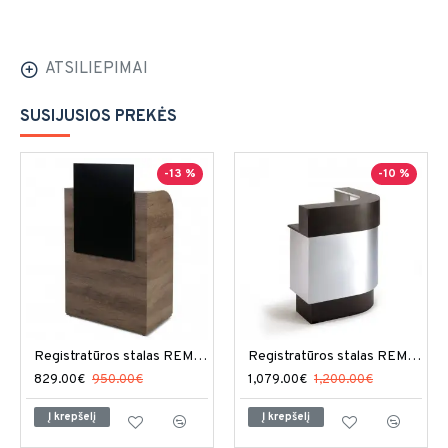
ATSILIEPIMAI
SUSIJUSIOS PREKĖS
-13 %
-10 %
Registratūros stalas REM Keystone
Registratūros stalas REM Suflo
829.00€
950.00€
1,079.00€
1,200.00€
Į krepšelį
Į krepšelį