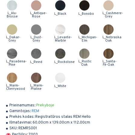
L_Alu-
L_Antique-
L_Cashmere-
L_Black
L_Bonobo
Brosse
Rose
Grey
L_Dakar-
L_Dust-
L_Levante-
L_Michigan-
L_Nebraska
Grey
Grey
Marble
Elm
Oak
L_Pasadena-
L_Rustic
L_Santa-
L_Reed
L_Rockstone
Pine
Oak
Fe-Oak
L_Warm-
L_Warm-
L_White
Cherrywood
Praline
Prieinamumas:
Prekyboje
Gamintojas:
REM
Prekės kodas:
Registratūros stalas REM Hello
Išmatavimai:
60.00cm x 139.00cm x 112.00cm
SKU:
REMRS001
Peržiūrų: 7003