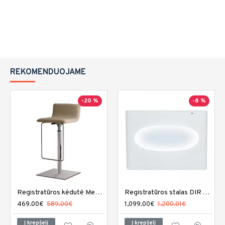
REKOMENDUOJAME
-20 %
-8 %
Registratūros kėdutė Medical and Beauty Divine Reception
Registratūros stalas DIR Acquario su LED apšvietimu
469.00€
589.00€
1,099.00€
1,200.01€
Į krepšelį
Į krepšelį