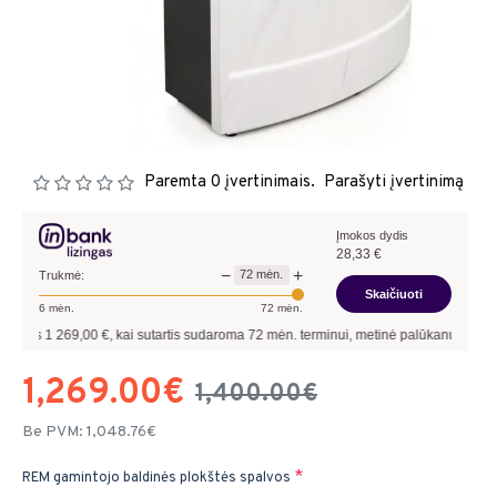
Paremta 0 įvertinimais.
Parašyti įvertinimą
Įmokos dydis
28,33
€
−
+
72
mėn.
Trukmė:
Skaičiuoti
6
mėn.
72
mėn.
269,00
€, kai sutartis sudaroma
72
mėn. terminui, metinė palūkanų norma –
9,90
%
1,269.00€
1,400.00€
Be PVM: 1,048.76€
REM gamintojo baldinės plokštės spalvos