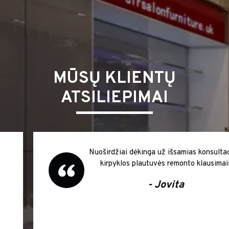
MŪSŲ KLIENTŲ
ATSILIEPIMAI
Nuoširdžiai dėkinga už išsamias konsultacijas
kirpyklos plautuvės remonto klausimais
- Jovita