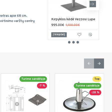
metras apie 68 cm.
Kirpyklos kėdė Vezzosi Lupe
virtinimo varžtų centrų
995.00€
1,100.00€
949
Į krepšelį
Į kr
Turime sandėlyje
Top
-7 %
Turime sandėlyje
-28 %