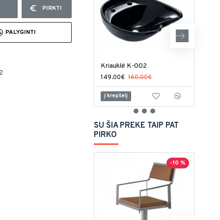
PIRKTI
PALYGINTI
Kriauklė K-002
2
149.00€
160.00€
45.
Į krepšelį
Į kr
SU ŠIA PREKE TAIP PAT
PIRKO
-10 %