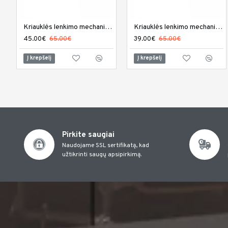
Kriauklės lenkimo mechanizmas L-001
Kriauklės lenkimo mechanizmas L-004
45.00€
65.00€
39.00€
65.00€
Į krepšelį
Į krepšelį
Pirkite saugiai
Naudojame SSL sertifikatą, kad
užtikrinti saugų apsipirkimą.