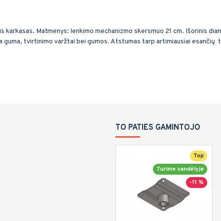
is karkasas. Matmenys: lenkimo mechanizmo skersmuo 21 cm. Išorinis dia
uma, tvirtinimo varžtai bei gumos. Atstumas tarp artimiausiai esančių t
TO PATIES GAMINTOJO
Top
Turime sandėlyje
-11 %