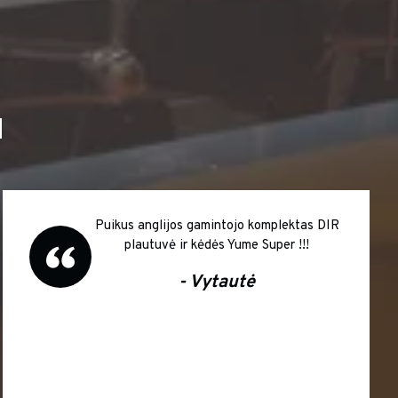
I
Puikus anglijos gamintojo komplektas DIR
plautuvė ir kėdės Yume Super !!!
- Vytautė