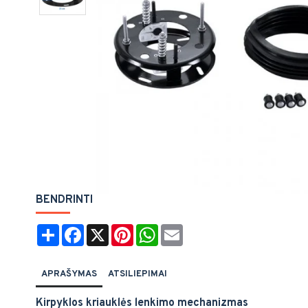
BENDRINTI
Share
Facebook
X
Pinterest
WhatsApp
Email
APRAŠYMAS
ATSILIEPIMAI
Kirpyklos kriauklės lenkimo mechanizmas