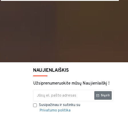
NAUJIENLAIŠKIS
Užsiprenumeruokite mūsų Naujienlaiškį !
Siųsti
Susipažinau ir sutinku su
Privatumo politika