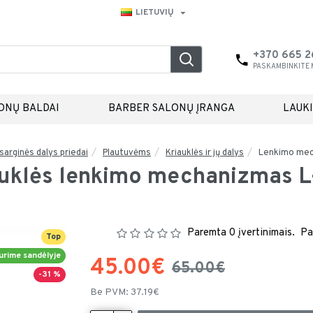
LIETUVIŲ
+370 665 
PASKAMBINKITE
ONŲ BALDAI
BARBER SALONŲ ĮRANGA
LAUK
sarginės dalys priedai
Plautuvėms
Kriauklės ir jų dalys
Lenkimo mech
uklės lenkimo mechanizmas 
Paremta 0 įvertinimais.
Pa
Top
urime sandėlyje
45.00€
65.00€
-31 %
Be PVM: 37.19€