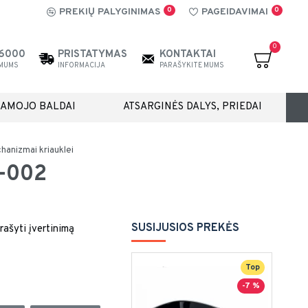
0
0
PREKIŲ PALYGINIMAS
PAGEIDAVIMAI
0
26000
PRISTATYMAS
KONTAKTAI
 MUMS
INFORMACIJA
PARAŠYKITE MUMS
IAMOJO BALDAI
ATSARGINĖS DALYS, PRIEDAI
anizmai kriauklei
L-002
SUSIJUSIOS PREKĖS
rašyti įvertinimą
Top
-7 %