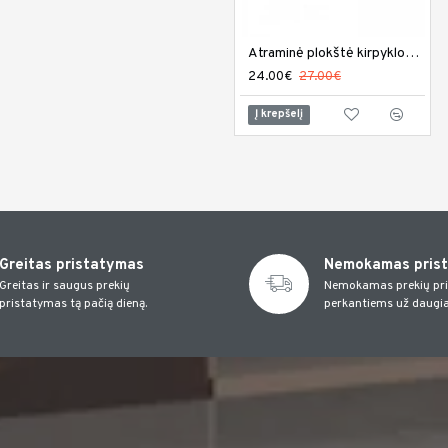
Atraminė plokštė kirpyklos kėdei PL-001
24.00€
27.00€
Į krepšelį
Greitas pristatymas
Nemokamas pris
Greitas ir saugus prekių
Nemokamas prekių pr
pristatymas tą pačią dieną.
perkantiems už daugia