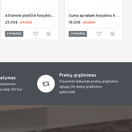
Atraminė plokštė kirpyklos kėdei PL-002
Guma apvaliam kirpyklos kėdės stovui G-001
25.00€
27.00€
18.00€
25.00€
Į krepšelį
Į krepšelį
Prekių grąžinimas
tatymas
Visuomet laikomės prekių grąžinimo
istatymas
sąlygų (14 dienų grąžinimo
u kaip 50 Eur
galimybė)