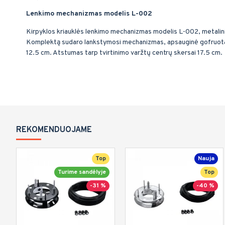
Lenkimo mechanizmas modelis L-002
Kirpyklos kriauklės lenkimo mechanizmas modelis L-002, metalin
Komplektą sudaro lankstymosi mechanizmas, apsauginė gofruota g
12.5 cm. Atstumas tarp tvirtinimo varžtų centrų skersai 17.5 cm.
REKOMENDUOJAME
Top
Nauja
Turime sandėlyje
Top
-31 %
-40 %