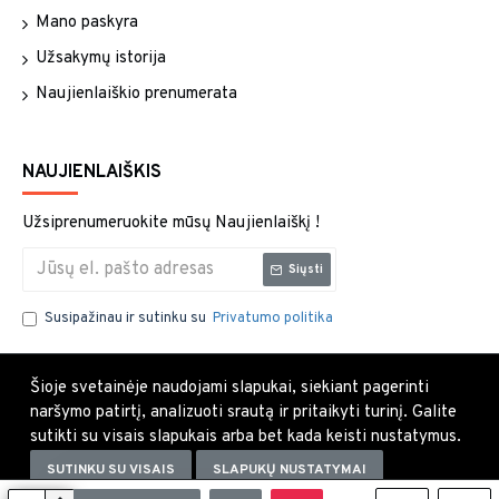
Mano paskyra
Užsakymų istorija
Naujienlaiškio prenumerata
NAUJIENLAIŠKIS
Užsiprenumeruokite mūsų Naujienlaiškį !
Siųsti
Susipažinau ir sutinku su
Privatumo politika
Šioje svetainėje naudojami slapukai, siekiant pagerinti
naršymo patirtį, analizuoti srautą ir pritaikyti turinį. Galite
sutikti su visais slapukais arba bet kada keisti nustatymus.
SUTINKU SU VISAIS
SLAPUKŲ NUSTATYMAI