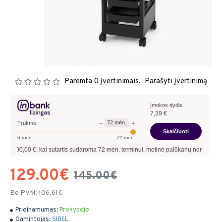
Paremta 0 įvertinimais.
Parašyti įvertinimą
Įmokos dydis
7,39
€
−
+
72
mėn.
Trukmė:
Skaičiuoti
6
mėn.
72
mėn.
,00
€, kai sutartis sudaroma
72
mėn. terminui, metinė palūkanų norma –
13,90
%
, 
129.00€
145.00€
Be PVM: 106.61€
Prieinamumas:
Prekyboje
Gamintojas:
SIBEL