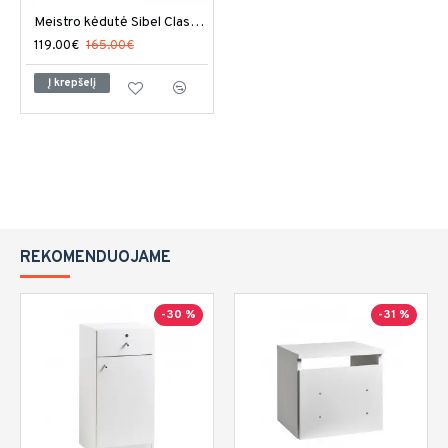
Meistro kėdutė Sibel Classic Round
119.00€
165.00€
Į krepšelį
REKOMENDUOJAME
-30 %
-31 %