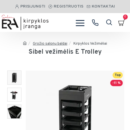
PRISIJUNGTI
REGISTRUOTIS
KONTAKTAI
0
Grožio salonų baldai
Kirpyklos Vežimėliai
Sibel vežimėlis E Trolley
Top
-11 %