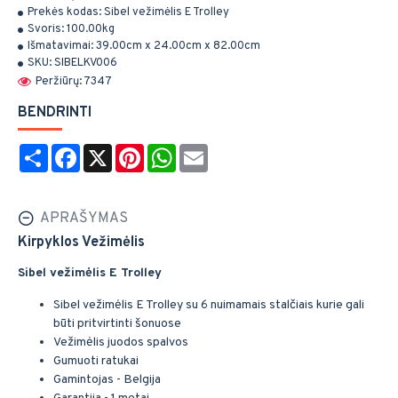
Prekės kodas:
Sibel vežimėlis E Trolley
Svoris:
100.00kg
Išmatavimai:
39.00cm x 24.00cm x 82.00cm
SKU:
SIBELKV006
Peržiūrų: 7347
BENDRINTI
Share
Facebook
X
Pinterest
WhatsApp
Email
APRAŠYMAS
Kirpyklos Vežimėlis
Sibel vežimėlis E Trolley
Sibel vežimėlis E Trolley su 6 nuimamais stalčiais kurie gali
būti pritvirtinti šonuose
Vežimėlis juodos spalvos
Gumuoti ratukai
Gamintojas - Belgija