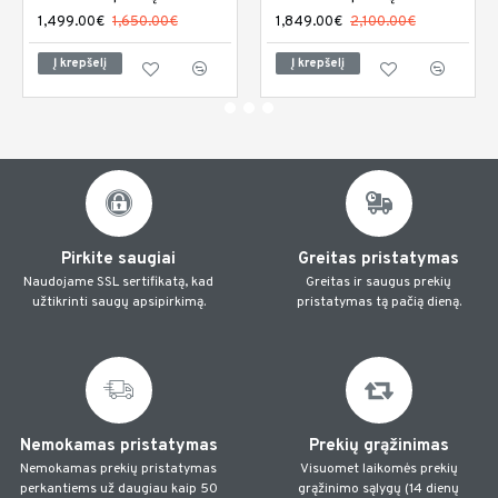
1,499.00€
1,650.00€
1,849.00€
2,100.00€
Į krepšelį
Į krepšelį
Pirkite saugiai
Greitas pristatymas
Naudojame SSL sertifikatą, kad
Greitas ir saugus prekių
užtikrinti saugų apsipirkimą.
pristatymas tą pačią dieną.
Nemokamas pristatymas
Prekių grąžinimas
Nemokamas prekių pristatymas
Visuomet laikomės prekių
perkantiems už daugiau kaip 50
grąžinimo sąlygų (14 dienų