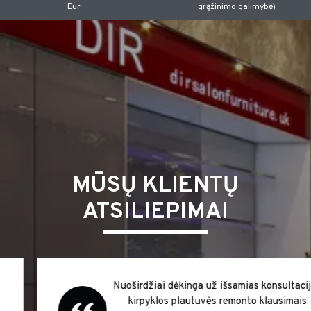
Eur
grąžinimo galimybė)
MŪSŲ KLIENTŲ
ATSILIEPIMAI
Nuoširdžiai dėkinga už išsamias konsultacijas
kirpyklos plautuvės remonto klausimais