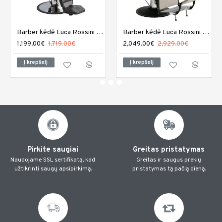
Barber kėdė Luca Rossini Figaro
Barber kėdė Luca Rossini Levante
1,199.00€
1,719.00€
2,049.00€
2,929.00€
Į krepšelį
Į krepšelį
Pirkite saugiai
Greitas pristatymas
Naudojame SSL sertifikatą, kad
Greitas ir saugus prekių
užtikrinti saugų apsipirkimą.
pristatymas tą pačią dieną.