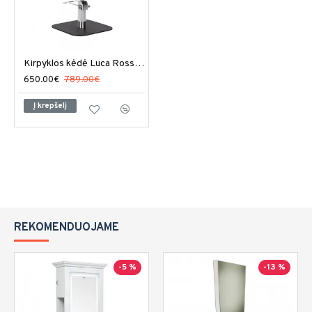
Kirpyklos kėdė Luca Rossini Andrea
650.00€
789.00€
Į krepšelį
REKOMENDUOJAME
-5 %
-13 %