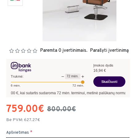
Paremta 0 įvertinimais.
Parašyti įvertinimą
Įmokos dydis
16,94
€
−
+
72
mėn.
Trukmė:
Skaičiuoti
6
mėn.
72
mėn.
€, kai sutartis sudaroma
72
mėn. terminui, metinė palūkanų norma –
9,90
%
, suta
759.00€
800.00€
Be PVM: 627.27€
Apšvietimas