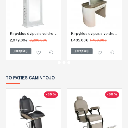
Kirpyklos dvipusis veidrodis DIR Adonis su LED apšvietimu
Kirpyklos dvipusis veidrodis REM Capri
2,079.00€
2,200.00€
1,485.00€
1,700.00€
Į krepšelį
Į krepšelį
TO PATIES GAMINTOJO
-30 %
-30 %