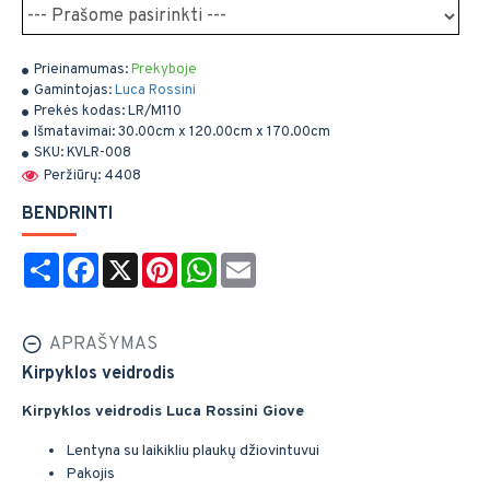
Prieinamumas:
Prekyboje
Gamintojas:
Luca Rossini
Prekės kodas:
LR/M110
Išmatavimai:
30.00cm x 120.00cm x 170.00cm
SKU:
KVLR-008
Peržiūrų: 4408
BENDRINTI
Share
Facebook
X
Pinterest
WhatsApp
Email
APRAŠYMAS
Kirpyklos veidrodis
Kirpyklos veidrodis Luca Rossini Giove
Lentyna su laikikliu plaukų džiovintuvui
Pakojis