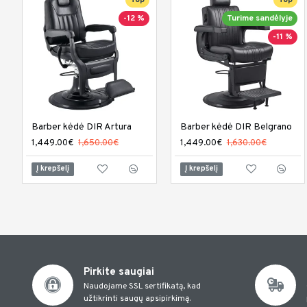
Top
Top
-12 %
Turime sandėlyje
-11 %
Barber kėdė DIR Artura
Barber kėdė DIR Belgrano
1,449.00€
1,650.00€
1,449.00€
1,630.00€
Į krepšelį
Į krepšelį
Pirkite saugiai
Naudojame SSL sertifikatą, kad
užtikrinti saugų apsipirkimą.