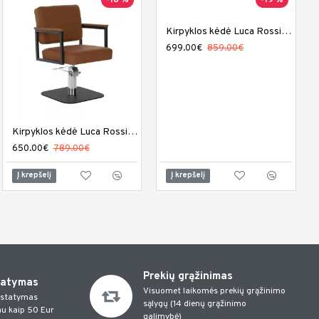
-18 %
-9 %
-19 %
Kirpyklos kėdė Luca Rossini Aurora
699.00€
859.00€
Barber kėdė DIR Kaiser
Kirpyklos kėdė Luca Rossini Andrea
1,639.00€
650.00€
789.00€
1,800.00€
Į krepšelį
Į krepšelį
Į krepšelį
Prekių grąžinimas
tatymas
Visuomet laikomės prekių grąžinimo
istatymas
sąlygų (14 dienų grąžinimo
u kaip 50 Eur
galimybė)