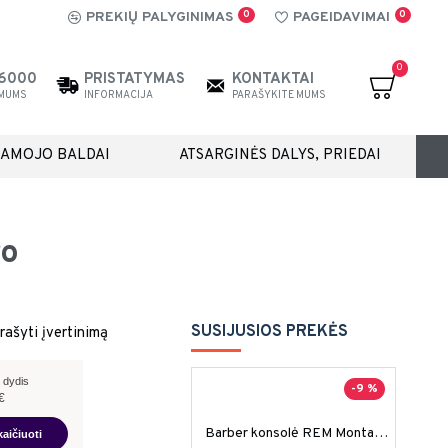
0
0
PREKIŲ PALYGINIMAS
PAGEIDAVIMAI
0
26000
PRISTATYMAS
KONTAKTAI
 MUMS
INFORMACIJA
PARAŠYKITE MUMS
IAMOJO BALDAI
ATSARGINĖS DALYS, PRIEDAI
ro
SUSIJUSIOS PREKĖS
rašyti įvertinimą
 dydis
-9 %
€
Barber konsolė REM Montana I
kaičiuoti