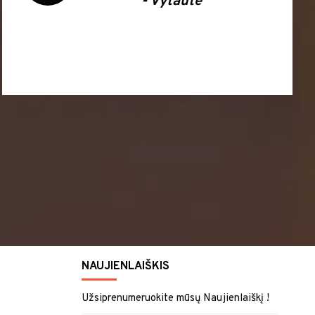
is Italų gamintojo Salon
baldais džiaugiamės jau
ir sėkmės Jums !!!
aida
NAUJIENLAIŠKIS
Užsiprenumeruokite mūsų Naujienlaiškį !