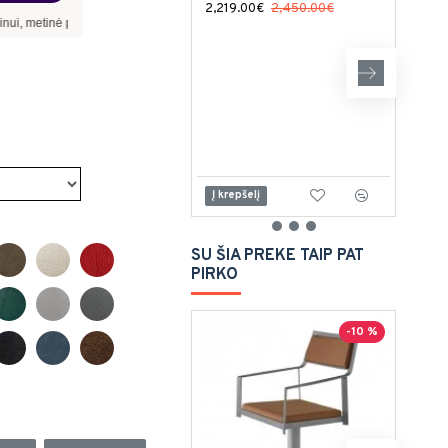
2,219.00€
2,450.00€
anų norma –
9,90
%
, sutarties sudarymo mokestis -
3,00
%, mėnesio sutarties mokest
1,99
Į krepšelį
Į kr
SU ŠIA PREKE TAIP PAT
PIRKO
-10 %