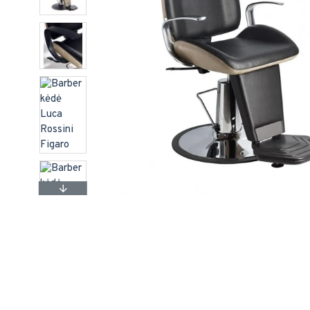
Pavyzdž