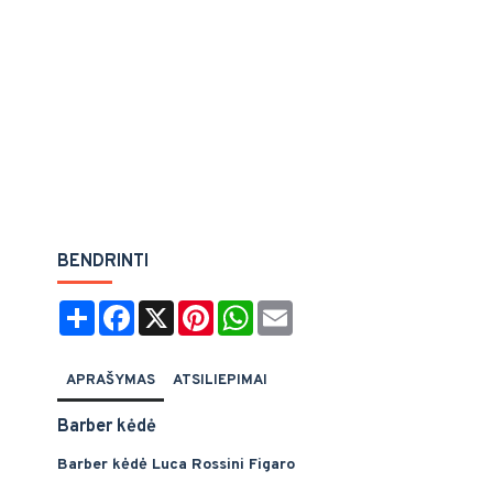
BENDRINTI
Share
Facebook
X
Pinterest
WhatsApp
Email
APRAŠYMAS
ATSILIEPIMAI
Barber kėdė
Barber kėdė Luca Rossini Figaro