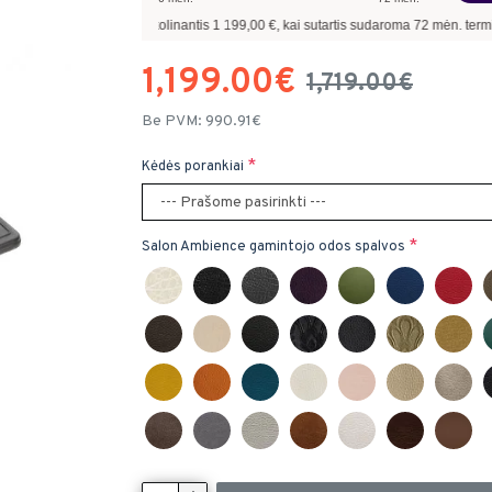
iui, skolinantis
1 199,00
€, kai sutartis sudaroma
72
mėn. terminui, metinė palūk
1,199.00€
1,719.00€
Be PVM: 990.91€
Kėdės porankiai
Salon Ambience gamintojo odos spalvos