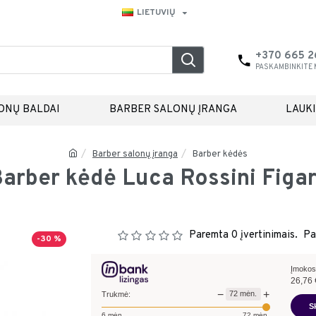
LIETUVIŲ
+370 665 
PASKAMBINKITE
ONŲ BALDAI
BARBER SALONŲ ĮRANGA
LAUK
Barber salonų įranga
Barber kėdės
arber kėdė Luca Rossini Figa
Paremta 0 įvertinimais.
Pa
-30 %
Įmokos
26,76
−
+
72
mėn.
Trukmė:
S
6
mėn.
72
mėn.