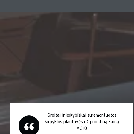
 vertėjo mėnesį laukti Italijos
Puikus ang
o baldų, puiki kokybė džiaugiuosi
plautu
ems rekomenduosiu Sėkmės Jums