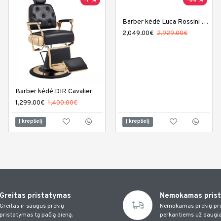
-7 %
-30 %
-13 %
Barber kėdė Luca Rossini Levante
2,049.00€
2,929.00€
Barber kėdė DIR Cavalier
Barber kėdė DIR Executive
1,299.00€
1,400.00€
1,229.00€
1,420.00€
Į krepšelį
Į krepšelį
Į krepšelį
Greitas pristatymas
Nemokamas pris
Greitas ir saugus prekių
Nemokamas prekių pr
pristatymas tą pačią dieną.
perkantiems už daugia