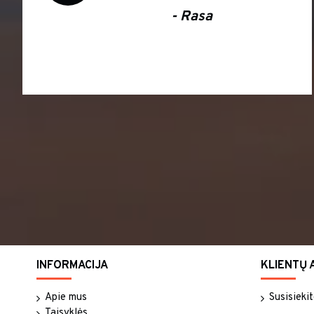
- Vika
INFORMACIJA
KLIENTŲ 
Apie mus
Susisieki
Taisyklės