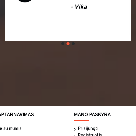
- Vytautė
kokybiška
Ambience 
šiandien Ačiū 
V
APTARNAVIMAS
MANO PASKYRA
te su mumis
Prisijungti
Registruotis