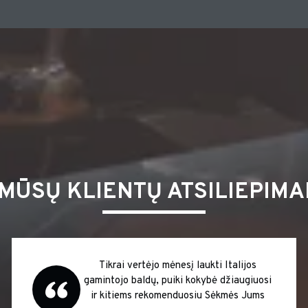
MŪSŲ KLIENTŲ ATSILIEPIMA
lijos gamintojo komplektas DIR
Dėkojame u
vė ir kėdės Yume Super !!!
įsigyti išsi
šalyje atpi