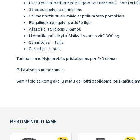
Luca Rossini barber kėdė Figaro tai funkcionali, komforti
38 odos spalvų pasirinkimas
Galima rinktis su aliuminio ar poliuretano porankiais
Reguliuojamas galvos atlošo ilgis
Atsilošia 45 laipsnių kampu
Hidraulika pritaikyta išlaikyti svorius virš 300 kg
Gamintojas - Italija
Garantija - 1 metai
Turimos sandėlyje prekės pristatymas per 2-3 dienas
Pristatymas nemokamas
Gamintojo taikomų akcijų metu gali būti papildomai priskaičiuoja
REKOMENDUOJAME