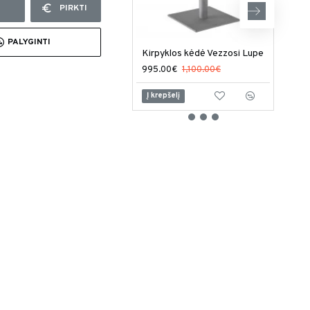
PIRKTI
PALYGINTI
Kirpyklos kėdė Vezzosi Lupe
995.00€
1,100.00€
949
Į krepšelį
Į kr