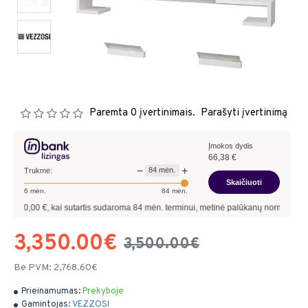
Paremta 0 įvertinimais.
Parašyti įvertinimą
Įmokos dydis
66,38
€
−
+
84
mėn.
Trukmė:
Skaičiuoti
6
mėn.
84
mėn.
00
€, kai sutartis sudaroma
84
mėn. terminui, metinė palūkanų norma –
8,90
%
, sut
3,350.00€
3,500.00€
Be PVM: 2,768.60€
Prieinamumas:
Prekyboje
Gamintojas:
VEZZOSI