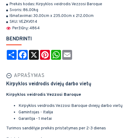
Prekės kodas:
Kirpyklos veidrodis Vezzosi Baroque
Svoris:
86.00kg
Išmatavimai:
30.00cm x 235.00cm x 212.00cm
SKU:
VEZKV014
Peržiūrų: 4864
BENDRINTI
Share
Facebook
X
Pinterest
WhatsApp
Email
APRAŠYMAS
Kirpyklos veidrodis dviejų darbo vietų
Kirpyklos veidrodis Vezzosi Baroque
Kirpyklos veidrodis Vezzosi Baroque dviejų darbo vietų
Gamintojas - Italija
Garantija - 1 metai
Turimos sandėlyje prekės pristatymas per 2-3 dienas