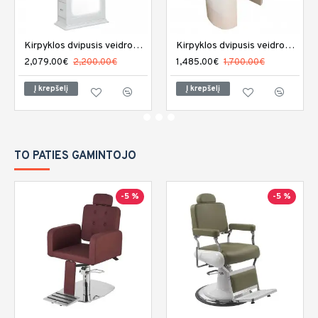
Kirpyklos dvipusis veidrodis DIR Adonis su LED apšvietimu
Kirpyklos dvipusis veidrodis REM Capri
2,079.00€
2,200.00€
1,485.00€
1,700.00€
Į krepšelį
Į krepšelį
TO PATIES GAMINTOJO
-5 %
-5 %