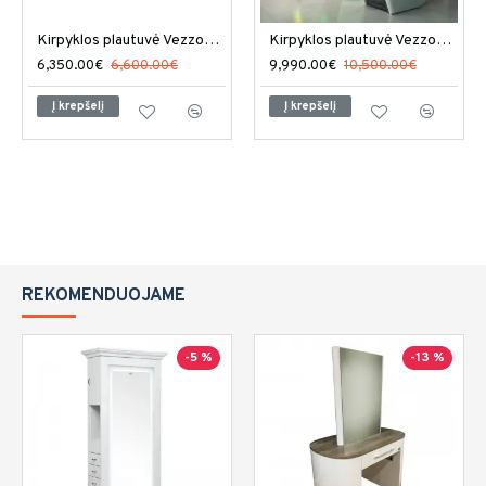
Kirpyklos plautuvė Vezzosi Supersonik
Kirpyklos plautuvė Vezzosi Supersonik Colour
6,350.00€
6,600.00€
9,990.00€
10,500.00€
Į krepšelį
Į krepšelį
REKOMENDUOJAME
-5 %
-13 %