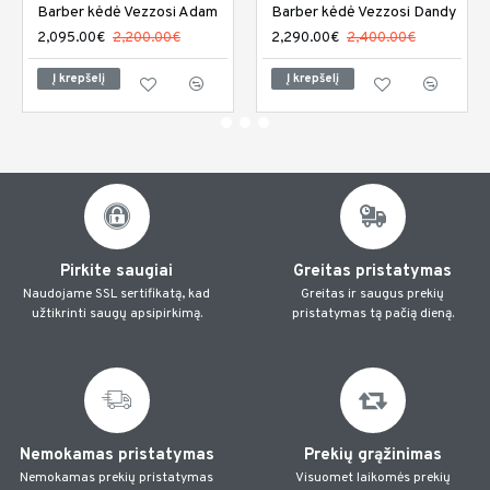
Barber kėdė Vezzosi Adam
Barber kėdė Vezzosi Dandy
2,095.00€
2,200.00€
2,290.00€
2,400.00€
Į krepšelį
Į krepšelį
Pirkite saugiai
Greitas pristatymas
Naudojame SSL sertifikatą, kad
Greitas ir saugus prekių
užtikrinti saugų apsipirkimą.
pristatymas tą pačią dieną.
Nemokamas pristatymas
Prekių grąžinimas
Nemokamas prekių pristatymas
Visuomet laikomės prekių