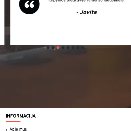
kirpyklos plautuvės remonto klausimais
- Jovita
INFORMACIJA
Apie mus