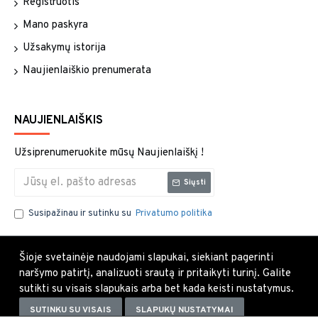
Registruotis
Mano paskyra
Užsakymų istorija
Naujienlaiškio prenumerata
NAUJIENLAIŠKIS
Užsiprenumeruokite mūsų Naujienlaiškį !
Siųsti
Susipažinau ir sutinku su
Privatumo politika
Šioje svetainėje naudojami slapukai, siekiant pagerinti
naršymo patirtį, analizuoti srautą ir pritaikyti turinį. Galite
sutikti su visais slapukais arba bet kada keisti nustatymus.
SUTINKU SU VISAIS
SLAPUKŲ NUSTATYMAI