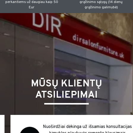
perkantiems už daugiau kaip 50
grąžinimo sąlygų (14 dienų
Eur
grąžinimo galimybė)
MŪSŲ KLIENTŲ
ATSILIEPIMAI
Nuoširdžiai dėkinga už išsamias konsultacijas