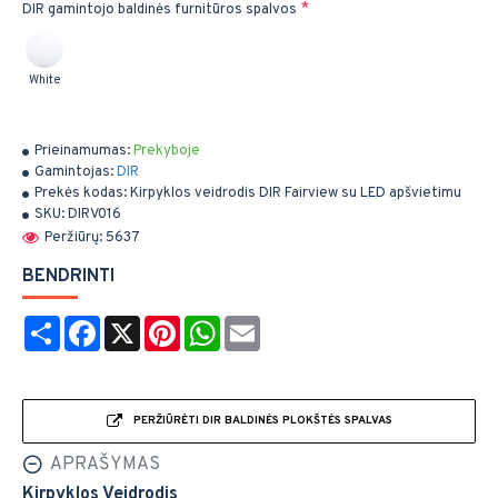
DIR gamintojo baldinės furnitūros spalvos
White
Prieinamumas:
Prekyboje
Gamintojas:
DIR
Prekės kodas:
Kirpyklos veidrodis DIR Fairview su LED apšvietimu
SKU:
DIRV016
Peržiūrų: 5637
BENDRINTI
Share
Facebook
X
Pinterest
WhatsApp
Email
PERŽIŪRĖTI DIR BALDINĖS PLOKŠTĖS SPALVAS
APRAŠYMAS
Kirpyklos Veidrodis