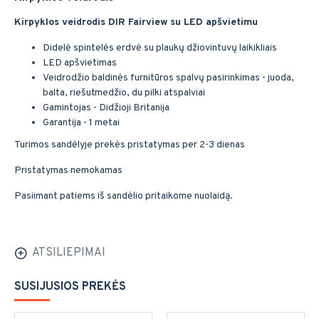
Kirpyklos veidrodis DIR Fairview su LED apšvietimu
Didelė spintelės erdvė su plaukų džiovintuvų laikikliais
LED apšvietimas
Veidrodžio baldinės furnitūros spalvų pasirinkimas - juoda,
balta, riešutmedžio, du pilki atspalviai
Gamintojas - Didžioji Britanija
Garantija - 1 metai
Turimos sandėlyje prekės pristatymas per 2-3 dienas
Pristatymas nemokamas
Pasiimant patiems iš sandėlio pritaikome nuolaidą.
ATSILIEPIMAI
SUSIJUSIOS PREKĖS