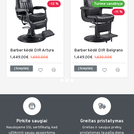
-12 %
Turime sandėlyje
-11 %
Barber kėdė DIR Artura
Barber kėdė DIR Belgrano
1,449.00€
1,650.00€
1,449.00€
1,630.00€
Į krepšelį
Į krepšelį
Pirkite saugiai
Greitas pristatymas
Naudojame SSL sertifikatą, kad
Greitas ir saugus prekių
užtikrinti saugų apsipirkimą.
pristatymas tą pačią dieną.