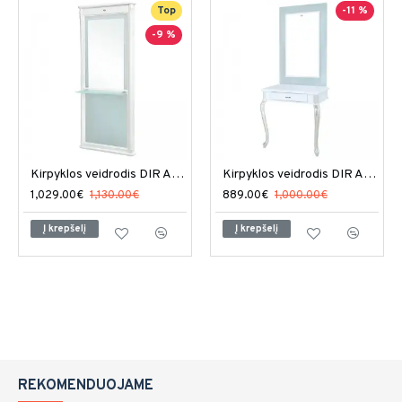
Top
-11 %
-9 %
Kirpyklos veidrodis DIR Atlas su LED apšvietimu
Kirpyklos veidrodis DIR Amanda su LED apšvietimu
1,029.00€
1,130.00€
889.00€
1,000.00€
Į krepšelį
Į krepšelį
REKOMENDUOJAME