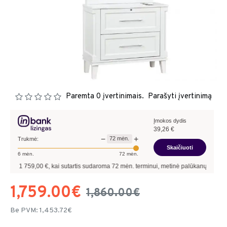
Paremta 0 įvertinimais.
Parašyti įvertinimą
Įmokos dydis
39,26
€
−
+
72
mėn.
Trukmė:
Skaičiuoti
6
mėn.
72
mėn.
759,00
€, kai sutartis sudaroma
72
mėn. terminui, metinė palūkanų norma –
9,90
%
1,759.00€
1,860.00€
Be PVM: 1,453.72€