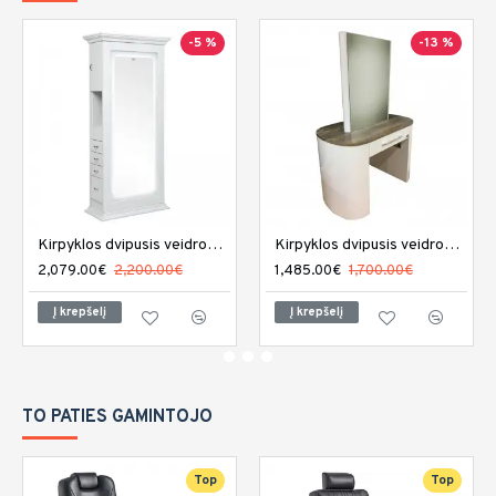
-5 %
-13 %
Kirpyklos dvipusis veidrodis DIR Adonis su LED apšvietimu
Kirpyklos dvipusis veidrodis REM Capri
2,079.00€
2,200.00€
1,485.00€
1,700.00€
Į krepšelį
Į krepšelį
TO PATIES GAMINTOJO
Top
Top