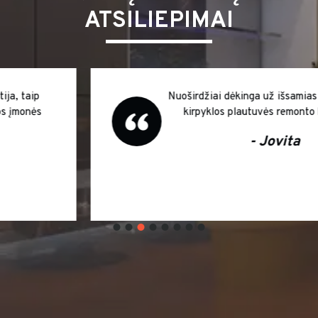
ATSILIEPIMAI
Nuoširdžiai dėkinga už išsamias konsultacijas
kirpyklos plautuvės remonto klausimais
- Jovita