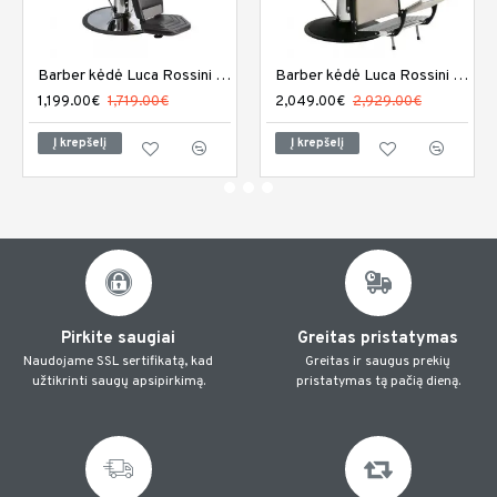
Barber kėdė Luca Rossini Figaro
Barber kėdė Luca Rossini Levante
1,199.00€
1,719.00€
2,049.00€
2,929.00€
Į krepšelį
Į krepšelį
Pirkite saugiai
Greitas pristatymas
Naudojame SSL sertifikatą, kad
Greitas ir saugus prekių
užtikrinti saugų apsipirkimą.
pristatymas tą pačią dieną.