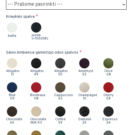
Kriauklės spalva
juoda
balta
(+100.00€)
Salon Ambience gamintojo odos spalvos
Alligator
Alligator
Alligator
Amethyst
Olive
31
49
50
52
G8
Blue
Bordeaux
Cappuccino
Champagne
Cherry
G9
H8
63
10
E8
Chocolate
Chocolate
Coffee
Damask
Espresso
60
Milk K3
59
25
64