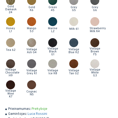
Gold
Gold
Green
Grey
Grey
Damask
K6
45
G5
G6
24
Honey
Mango
Marine
Strawberrry
Milk 61
L1
53
L2
Milk K4
Vintage
Vintage
Vintage
Vintage
Tea 62
Black
Brown
Ash G4
Blue K2
G1
F5
Vintage
Vintage
Vintage
Vintage
Vintage
Chocolate
White
Grey K1
Ice K8
Tan G2
H9
G3
Vintage
Cognac
Wine
N5
K7
Prieinamumas:
Prekyboje
Gamintojas:
Luca Rossini