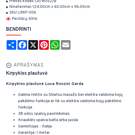
Prekės kodas:
LR/W052/B
Išmatavimai:
124.00cm x 60.00cm x 96.00cm
SKU:
LRKP-006
Peržiūrų: 6516
BENDRINTI
Share
Facebook
X
Pinterest
WhatsApp
Email
APRAŠYMAS
Kirpyklos plautuvė
Kirpyklos plautuve Luca Rossini Garda
Galima rinktis su Shiatsu masažo bei elektra valdoma kojų
pakėlimo funkcija ar tik su elektra valdoma kojų pakėlimo
funkcija
38 odos spalvų pasirinkimas
Kriauklės spalva balta arba juoda
Gamintojas - Italija
Garantija: 1 metai