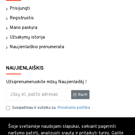
Prisijungti
Registruotis
Mano paskyra
Užsakymų istorija
Naujienlaiškio prenumerata
NAUJIENLAIŠKIS
Užsiprenumeruokite mūsų Naujienlaiškį !
Siųsti
Susipažinau ir sutinku su
Privatumo politika
Šioje svetainėje naudojami slapukai, siekiant pagerinti
naršymo patirtį, analizuoti srautą ir pritaikyti turinį. Galite