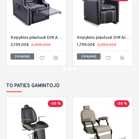
Kirpyklos plautuvė DIR Adriano
Kirpyklos plautuvė DIR Alpine
2,199.00€
2,400.00€
1,799.00€
2,250.00€
Į krepšelį
Į krepšelį
TO PATIES GAMINTOJO
-30 %
-30 %