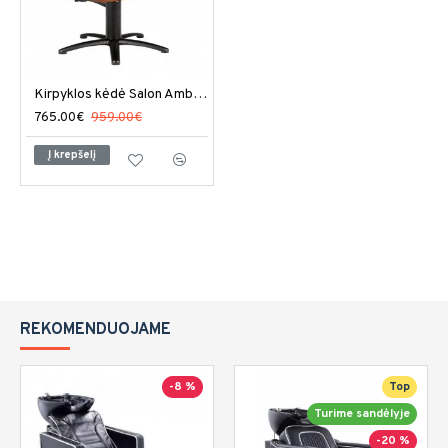
Kirpyklos kėdė Salon Ambience Madison
765.00€
959.00€
Į krepšelį
REKOMENDUOJAME
-8 %
Top
Turime sandėlyje
-20 %