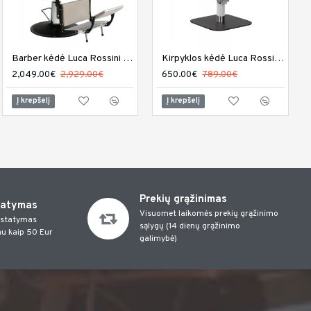
Meistro kėdutė DIR Esperto
Barber kėdė Luca Rossini Levante
Kirpyklos kėdė Luca Rossini Andrea
359.00€
2,049.00€
420.00€
2,929.00€
650.00€
789.00€
Į krepšelį
Į krepšelį
Į krepšelį
Prekių grąžinimas
tatymas
Visuomet laikomės prekių grąžinimo
istatymas
sąlygų (14 dienų grąžinimo
u kaip 50 Eur
galimybė)