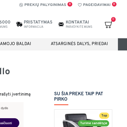
0
0
PREKIŲ PALYGINIMAS
PAGEIDAVIMAI
0
26000
PRISTATYMAS
KONTAKTAI
 MUMS
INFORMACIJA
PARAŠYKITE MUMS
IAMOJO BALDAI
ATSARGINĖS DALYS, PRIEDAI
llo
SU ŠIA PREKE TAIP PAT
rašyti įvertinimą
PIRKO
 dydis
Top
Turime sandėlyje
kaičiuoti