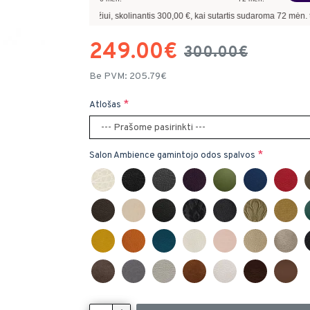
Pavyzdžiui, skolinantis
300,00
€, kai sutartis sudaroma
72
mėn. terminui, metinė
249.00€
300.00€
Be PVM: 205.79€
Atlošas
Salon Ambience gamintojo odos spalvos