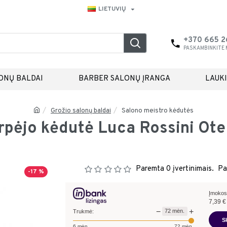
LIETUVIŲ
+370 665 
PASKAMBINKITE
ONŲ BALDAI
BARBER SALONŲ ĮRANGA
LAUK
Grožio salonų baldai
Salono meistro kėdutės
rpėjo kėdutė Luca Rossini Ote
Paremta 0 įvertinimais.
Pa
-17 %
Įmokos
7,39
€
−
+
72
mėn.
Trukmė:
S
6
mėn.
72
mėn.