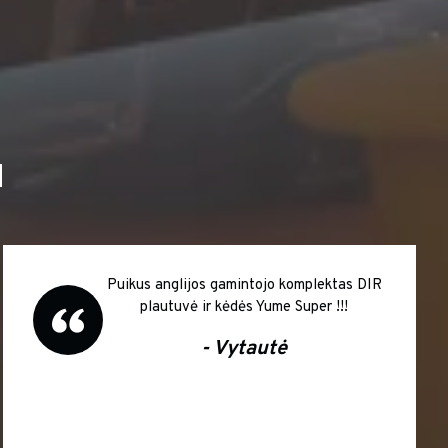
I
Puikus anglijos gamintojo komplektas DIR
plautuvė ir kėdės Yume Super !!!
- Vytautė