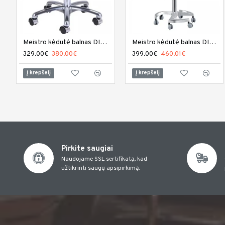
Meistro kėdutė balnas DIR Nero
Meistro kėdutė balnas DIR Tao
329.00€
380.00€
399.00€
460.01€
Į krepšelį
Į krepšelį
Pirkite saugiai
Naudojame SSL sertifikatą, kad
užtikrinti saugų apsipirkimą.