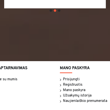
APTARNAVIMAS
MANO PASKYRA
te su mumis
Prisijungti
Registruotis
Mano paskyra
Užsakymų istorija
Naujienlaiškio prenumerata