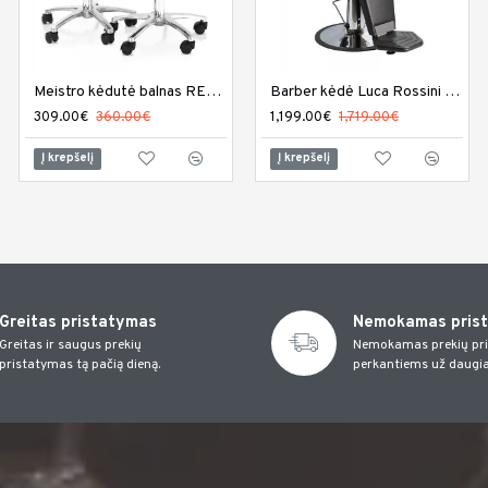
Meistro kėdutė balnas REM Mustang
Meistro kėdutė DIR Cadence
Barber kėdė Luca Rossini Figaro
309.00€
360.00€
539.00€
1,199.00€
650.00€
1,719.00€
Į krepšelį
Į krepšelį
Į krepšelį
Greitas pristatymas
Nemokamas pris
Greitas ir saugus prekių
Nemokamas prekių pr
pristatymas tą pačią dieną.
perkantiems už daugia