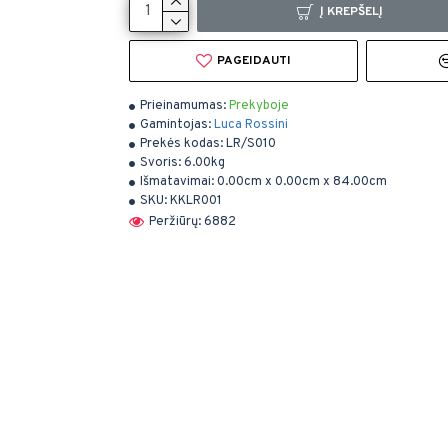
Į KREPŠELĮ
PAGEIDAUTI
Prieinamumas:
Prekyboje
Gamintojas:
Luca Rossini
Prekės kodas:
LR/S010
Svoris:
6.00kg
Išmatavimai:
0.00cm x 0.00cm x 84.00cm
SKU:
KKLR001
Peržiūrų: 6882