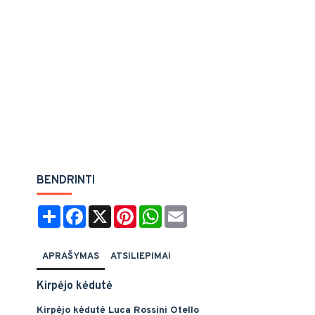
BENDRINTI
Share
Facebook
X
Pinterest
WhatsApp
Email
APRAŠYMAS
ATSILIEPIMAI
Kirpėjo kėdutė
Kirpėjo kėdutė Luca Rossini Otello