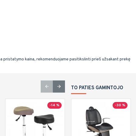
ma pristatymo kaina, rekomenduojame pasitikslinti prieš užsakant prekę
TO PATIES GAMINTOJO
-14 %
-30 %
-17 %