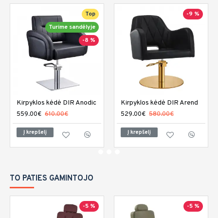
Top
-9 %
Turime sandėlyje
-8 %
Kirpyklos kėdė DIR Anodic
Kirpyklos kėdė DIR Arend
559.00€
610.00€
529.00€
580.00€
Į krepšelį
Į krepšelį
TO PATIES GAMINTOJO
-5 %
-5 %