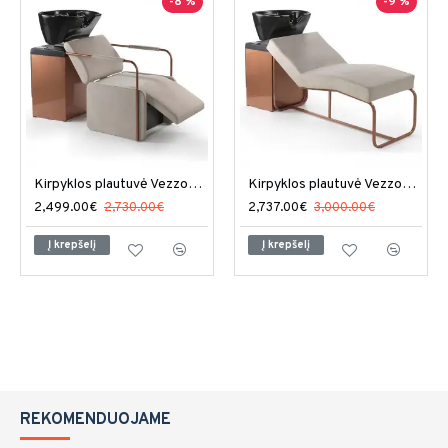
-8 %
-9 %
Kirpyklos plautuvė Vezzosi Wash
Kirpyklos plautuvė Vezzosi Seduta
2,499.00€
2,730.00€
2,737.00€
3,000.00€
Į krepšelį
Į krepšelį
REKOMENDUOJAME