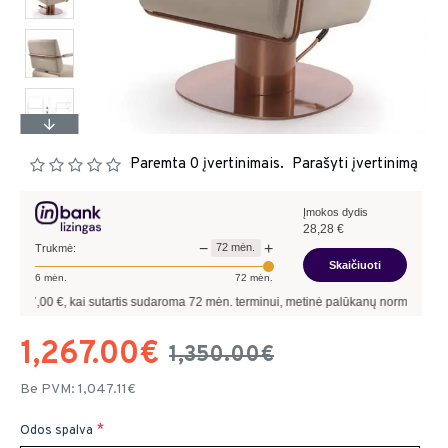
Paremta 0 įvertinimais.
Parašyti įvertinimą
Įmokos dydis
28,28
€
−
+
72
mėn.
Trukmė:
Skaičiuoti
6
mėn.
72
mėn.
, kai sutartis sudaroma
72
mėn. terminui, metinė palūkanų norma –
9,90
%
, sutar
1,267.00€
1,350.00€
Be PVM: 1,047.11€
Odos spalva