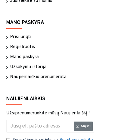
Susisiekite su mumis
MANO PASKYRA
Prisijungti
Registruotis
Mano paskyra
Užsakymų istorija
Naujienlaiškio prenumerata
NAUJIENLAIŠKIS
Užsiprenumeruokite mūsų Naujienlaiškį !
Siųsti