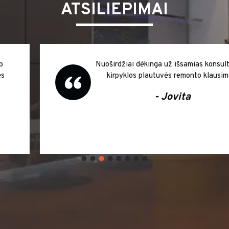
ATSILIEPIMAI
Nuoširdžiai dėkinga už išsamias konsultacijas
kirpyklos plautuvės remonto klausimais
- Jovita