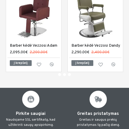
Barber kėdė Vezzosi Adam
Barber kėdė Vezzosi Dandy
2,095.00€
2,200.00€
2,290.00€
2,400.00€
Į krepšelį
Į krepšelį
Pirkite saugiai
Greitas pristatymas
Naudojame SSL sertifikatą, kad
Greitas ir saugus prekių
užtikrinti saugų apsipirkimą.
pristatymas tą pačią dieną.