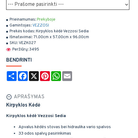
Prieinamumas:
Prekyboje
Gamintojas:
VEZZOSI
Prekės kodas:
Kirpyklos kėdė Vezzosi Sedia
Išmatavimai:
71.00cm x 57.00cm x 96.00cm
SKU:
VEZK027
Peržiūrų: 3495
BENDRINTI
Share
Facebook
X
Pinterest
WhatsApp
Email
APRAŠYMAS
Kirpyklos Kėdė
Kirpyklos kėdė Vezzosi Sedia
Apvalus kėdės stovas bei hidraulika vario spalvos
33 odos spalvų pasirinkimas