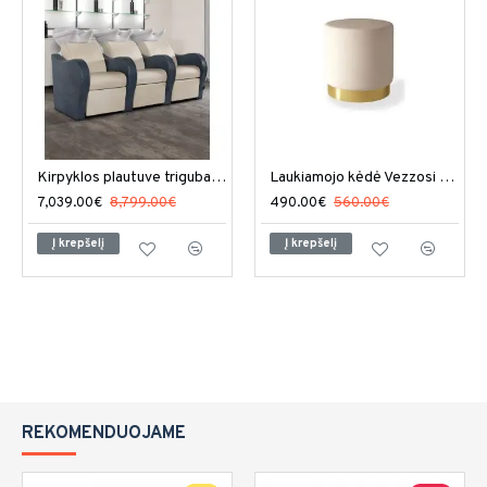
Kirpyklos plautuve triguba Salon Ambience Luxury
Laukiamojo kėdė Vezzosi Posh
7,039.00€
8,799.00€
490.00€
560.00€
Į krepšelį
Į krepšelį
REKOMENDUOJAME