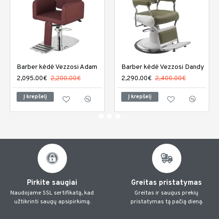
Barber kėdė Vezzosi Adam
Barber kėdė Vezzosi Dandy
2,095.00€
2,200.00€
2,290.00€
2,400.00€
Į krepšelį
Į krepšelį
Pirkite saugiai
Greitas pristatymas
Naudojame SSL sertifikatą, kad
Greitas ir saugus prekių
užtikrinti saugų apsipirkimą.
pristatymas tą pačią dieną.