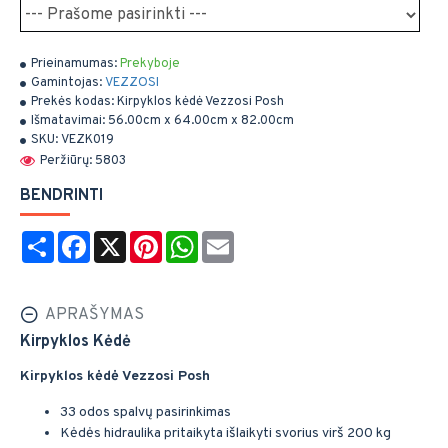
Prieinamumas:
Prekyboje
Gamintojas:
VEZZOSI
Prekės kodas:
Kirpyklos kėdė Vezzosi Posh
Išmatavimai:
56.00cm x 64.00cm x 82.00cm
SKU:
VEZK019
Peržiūrų: 5803
BENDRINTI
Share
Facebook
X
Pinterest
WhatsApp
Email
APRAŠYMAS
Kirpyklos Kėdė
Kirpyklos kėdė Vezzosi Posh
33 odos spalvų pasirinkimas
Kėdės hidraulika pritaikyta išlaikyti svorius virš 200 kg