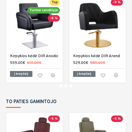
Top
-9 %
Turime sandėlyje
-8 %
Kirpyklos kėdė DIR Anodic
Kirpyklos kėdė DIR Arend
559.00€
610.00€
529.00€
580.00€
Į krepšelį
Į krepšelį
TO PATIES GAMINTOJO
-5 %
-5 %