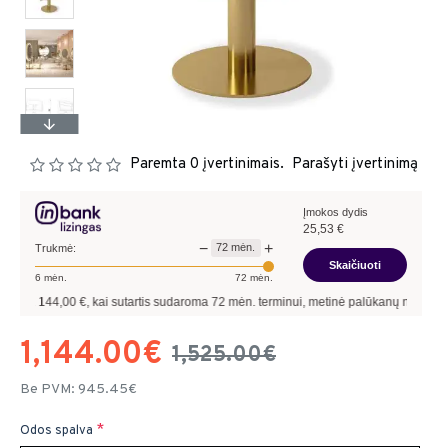
Paremta 0 įvertinimais.
Parašyti įvertinimą
Įmokos dydis
25,53
€
−
+
72
mėn.
Trukmė:
Skaičiuoti
6
mėn.
72
mėn.
,00
€, kai sutartis sudaroma
72
mėn. terminui, metinė palūkanų norma –
9,90
%
, s
1,144.00€
1,525.00€
Be PVM: 945.45€
Odos spalva