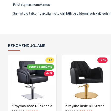
Pristatymas nemokamas
Gamintojo taikomų akcijų metu gali būti papildomai priskaičiuoja
REKOMENDUOJAME
Top
-9 %
Turime sandėlyje
-8 %
Kirpyklos kėdė DIR Anodic
Kirpyklos kėdė DIR Arend