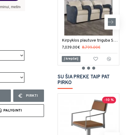
alūkanų norma –
9,90
%
, sutarties sudarymo mokestis -
3,00
%, mėnesio sutarties mo
Kirpyklos plautuve triguba Salon Ambience Luxury
7,039.00€
8,799.00€
1,37
Į krepšelį
Į kr
SU ŠIA PREKE TAIP PAT
PIRKO
PIRKTI
-10 %
PALYGINTI