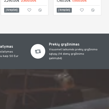
584.00€
2,290.00€
640.01€
2,400.00€
1,760.00€
1,900.00€
Į krepšelį
Į krepšelį
Į krepšelį
Prekių grąžinimas
tatymas
Visuomet laikomės prekių grąžinimo
istatymas
sąlygų (14 dienų grąžinimo
u kaip 50 Eur
galimybė)