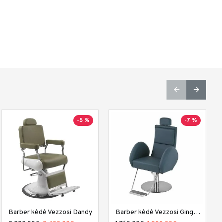
-5 %
Top
-7 %
Turime sandėlyje
-9 %
Kirpyklos kėdė DIR Bello
Barber kėdė Vezzosi Dandy
Barber kėdė Vezzosi Gingerman