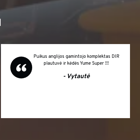
I
Puikus anglijos gamintojo komplektas DIR
plautuvė ir kėdės Yume Super !!!
- Vytautė