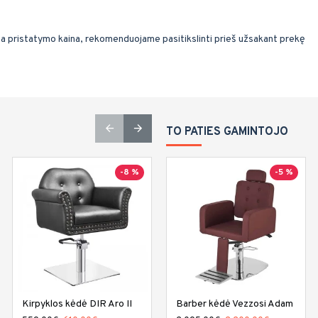
ma pristatymo kaina, rekomenduojame pasitikslinti prieš užsakant prekę
TO PATIES GAMINTOJO
-8 %
-5 %
Top
Turime sandėlyje
-8 %
Kirpyklos kėdė DIR Aro II
Kirpyklos kėdė DIR Bellano
Barber kėdė Vezzosi Adam