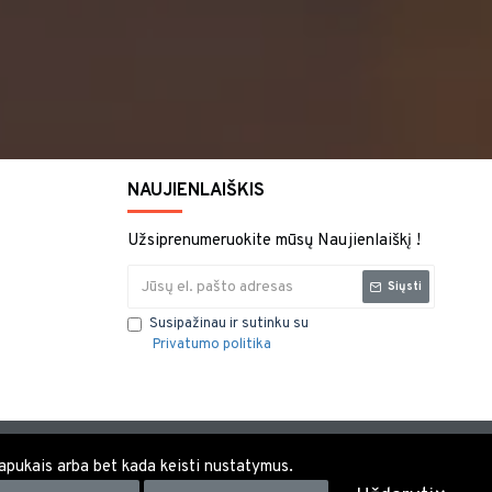
NAUJIENLAIŠKIS
Užsiprenumeruokite mūsų Naujienlaiškį !
Siųsti
Susipažinau ir sutinku su
Privatumo politika
 slapukais arba bet kada keisti nustatymus.