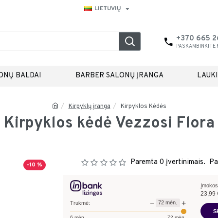
LIETUVIŲ
+370 665 
PASKAMBINKITE
ONŲ BALDAI
BARBER SALONŲ ĮRANGA
LAUK
Kirpyklų įranga
Kirpyklos Kėdės
Kirpyklos kėdė Vezzosi Flora
Paremta 0 įvertinimais.
Pa
-10 %
Įmokos
23,99
−
+
72
mėn.
Trukmė:
S
6
mėn.
72
mėn.