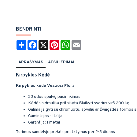
BENDRINTI
Share
Facebook
X
Pinterest
WhatsApp
Email
APRAŠYMAS
ATSILIEPIMAI
Kirpyklos Kėdė
Kirpyklos kėdė Vezzosi Flora
33 odos spalvų pasirinkimas
Kėdės hidraulika pritaikyta išlaikyti svorius virš 200 kg
Galima įsigyti su chromuotu, apvaliu ar žvaigždės formos 
Gamintojas - Italija
Garantija: 1 metai
Turimos sandėlyje prekės pristatymas per 2-3 dienas