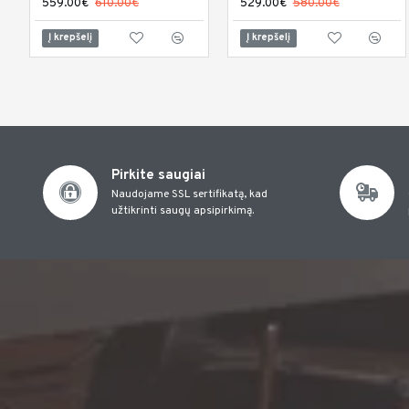
559.00€
610.00€
529.00€
580.00€
Į krepšelį
Į krepšelį
Pirkite saugiai
Naudojame SSL sertifikatą, kad
užtikrinti saugų apsipirkimą.