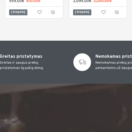
559.00€
610.00€
559.00€
2,095.00€
610.00€
2,200.00€
Į krepšelį
Į krepšelį
Į krepšelį
Greitas pristatymas
Nemokamas pris
Greitas ir saugus prekių
Nemokamas prekių pr
pristatymas tą pačią dieną.
perkantiems už daugia