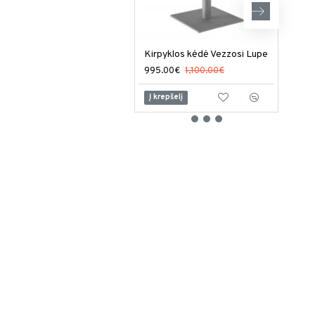
Kirpyklos kėdė Vezzosi Lupe
995.00€
1,100.00€
949
Į krepšelį
Į kr