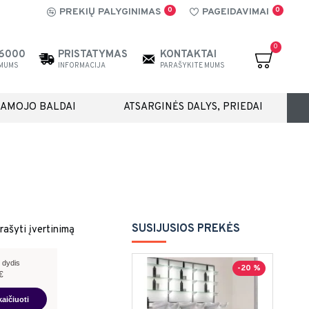
0
0
PREKIŲ PALYGINIMAS
PAGEIDAVIMAI
0
26000
PRISTATYMAS
KONTAKTAI
 MUMS
INFORMACIJA
PARAŠYKITE MUMS
IAMOJO BALDAI
ATSARGINĖS DALYS, PRIEDAI
SUSIJUSIOS PREKĖS
rašyti įvertinimą
 dydis
-20 %
€
kaičiuoti