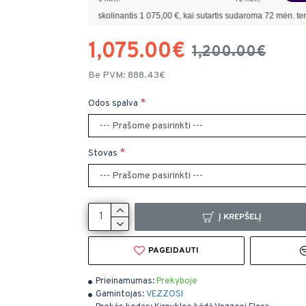
vyzdžiui, skolinantis
1 075,00
€, kai sutartis sudaroma
72
mėn. terminui, metinė p
1,075.00€
1,200.00€
Be PVM: 888.43€
Odos spalva
Stovas
Į KREPŠELĮ
PAGEIDAUTI
Prieinamumas:
Prekyboje
Gamintojas:
VEZZOSI