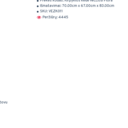
Prekės kodas:
Kirpyklos kėdė Vezzosi Flora
Išmatavimai:
70.00cm x 67.00cm x 83.00cm
SKU:
VEZK011
Peržiūrų: 4445
stovu