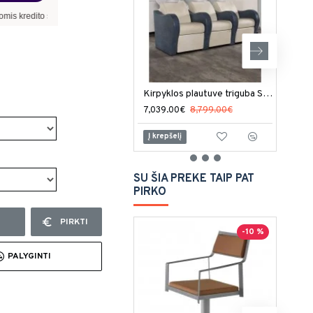
edito sąlygomis nefinansuojame.
Kirpyklos plautuve triguba Salon Ambience Luxury
7,039.00€
8,799.00€
8,35
Į krepšelį
Į kr
SU ŠIA PREKE TAIP PAT
PIRKO
PIRKTI
-10 %
PALYGINTI