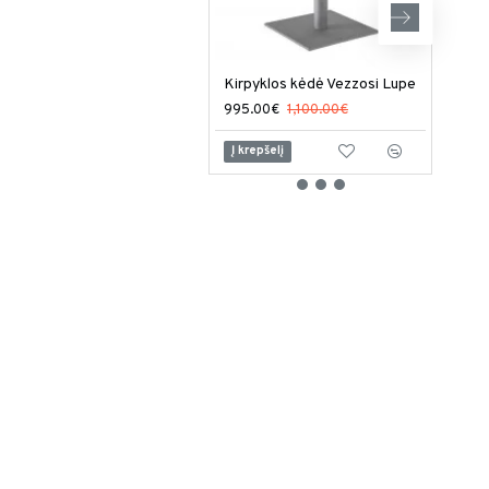
Kirpyklos kėdė Vezzosi Lupe
995.00€
1,100.00€
949
Į krepšelį
Į kr