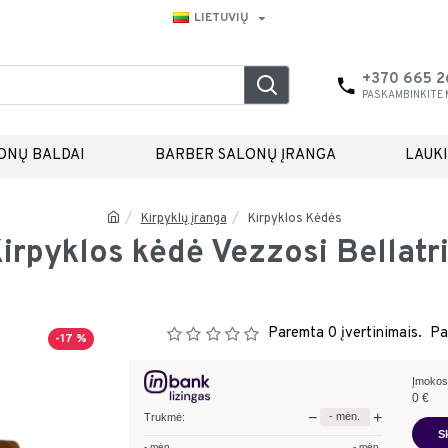
LIETUVIŲ
+370 665 
PASKAMBINKITE
ONŲ BALDAI
BARBER SALONŲ ĮRANGA
LAUK
Kirpyklų įranga
Kirpyklos Kėdės
irpyklos kėdė Vezzosi Bellatr
Paremta 0 įvertinimais.
Pa
-17 %
Įmokos
0
€
−
+
-
mėn.
Trukmė:
S
-
mėn.
-
mėn.