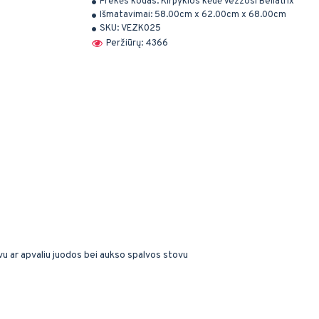
Prekės kodas:
Kirpyklos kėdė Vezzosi Bellatrix
Išmatavimai:
58.00cm x 62.00cm x 68.00cm
SKU:
VEZK025
Peržiūrų: 4366
vu ar apvaliu juodos bei aukso spalvos stovu