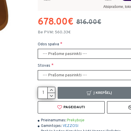
Atsiprašome, tokiomis kr
678.00€
816.00€
Be PVM: 560.33€
Odos spalva
Stovas
Į KREPŠELĮ
PAGEIDAUTI
Prieinamumas:
Prekyboje
Gamintojas:
VEZZOSI