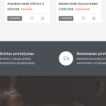
Kirpyklos kėdė DIR Aro II
Kirpyklos kėdė DIR Bellano
Barber kėdė Vezzosi Adam
559.00€
610.00€
559.00€
2,095.00€
610.00€
2,200.00€
Į krepšelį
Į krepšelį
Į krepšelį
Greitas pristatymas
Nemokamas pris
Greitas ir saugus prekių
Nemokamas prekių pr
pristatymas tą pačią dieną.
perkantiems už daugia