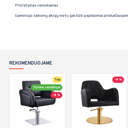
Pristatymas nemokamas
Gamintojo taikomų akcijų metu gali būti papildomai priskaičiuoja
REKOMENDUOJAME
Top
-9 %
Turime sandėlyje
-8 %