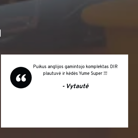
I
Puikus anglijos gamintojo komplektas DIR
plautuvė ir kėdės Yume Super !!!
- Vytautė