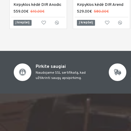
Kirpyklos kėdė DIR Anodic
Kirpyklos kėdė DIR Arend
559.00€
610.00€
529.00€
580.00€
Į krepšelį
Į krepšelį
Pirkite saugiai
Naudojame SSL sertifikatą, kad
užtikrinti saugų apsipirkimą.