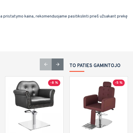
ma pristatymo kaina, rekomenduojame pasitikslinti prieš užsakant prekę
TO PATIES GAMINTOJO
-8 %
-5 %
Top
Turime sandėlyje
-8 %