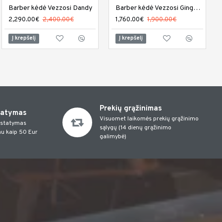
Kirpyklos kėdė DIR Bello
Barber kėdė Vezzosi Dandy
Barber kėdė Vezzosi Gingerman
584.00€
2,290.00€
640.01€
2,400.00€
1,760.00€
1,900.00€
Į krepšelį
Į krepšelį
Į krepšelį
Prekių grąžinimas
tatymas
Visuomet laikomės prekių grąžinimo
istatymas
sąlygų (14 dienų grąžinimo
u kaip 50 Eur
galimybė)