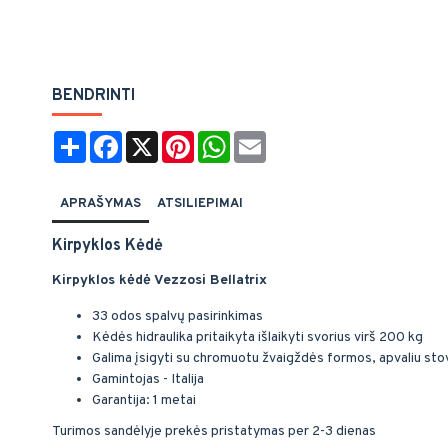
BENDRINTI
Share
Facebook
X
Pinterest
WhatsApp
Email
APRAŠYMAS
ATSILIEPIMAI
Kirpyklos Kėdė
Kirpyklos kėdė Vezzosi Bellatrix
33 odos spalvų pasirinkimas
Kėdės hidraulika pritaikyta išlaikyti svorius virš 200 kg
Galima įsigyti su chromuotu žvaigždės formos, apvaliu sto
Gamintojas - Italija
Garantija: 1 metai
Turimos sandėlyje prekės pristatymas per 2-3 dienas