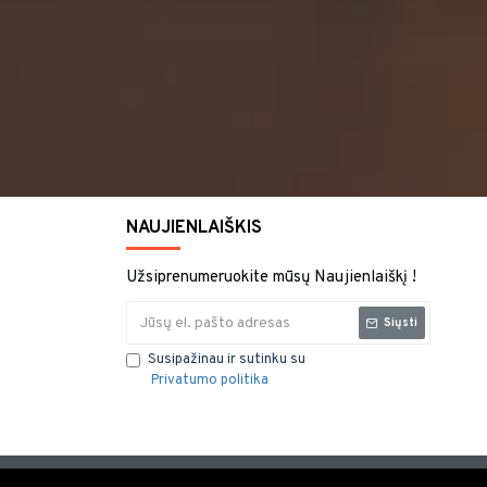
NAUJIENLAIŠKIS
Užsiprenumeruokite mūsų Naujienlaiškį !
Siųsti
Susipažinau ir sutinku su
Privatumo politika