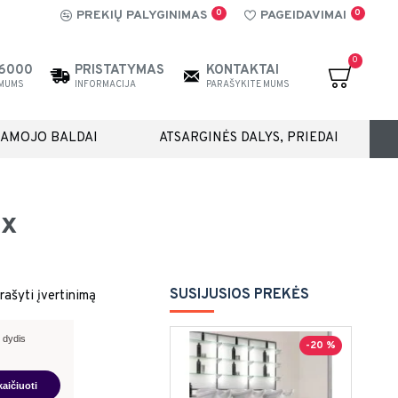
0
0
PREKIŲ PALYGINIMAS
PAGEIDAVIMAI
0
26000
PRISTATYMAS
KONTAKTAI
 MUMS
INFORMACIJA
PARAŠYKITE MUMS
IAMOJO BALDAI
ATSARGINĖS DALYS, PRIEDAI
ix
SUSIJUSIOS PREKĖS
rašyti įvertinimą
 dydis
-20 %
kaičiuoti