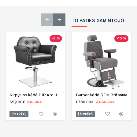
TO PATIES GAMINTOJO
-8 %
-13 %
Top
Turime sandėlyje
-8 %
Kirpyklos kėdė DIR Aro II
Kirpyklos kėdė DIR Bellano
Barber kėdė REM Britannia
559.00€
610.00€
559.00€
1,780.00€
610.00€
2,050.00€
Į krepšelį
Į krepšelį
Į krepšelį