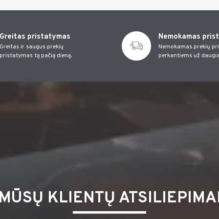
Greitas pristatymas
Nemokamas pris
Greitas ir saugus prekių
Nemokamas prekių pr
pristatymas tą pačią dieną.
perkantiems už daugia
MŪSŲ KLIENTŲ ATSILIEPIMA