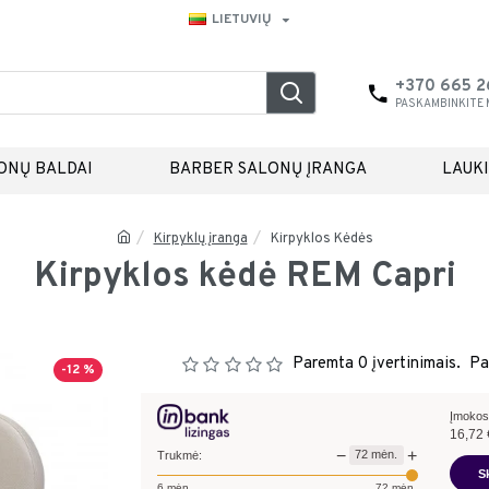
LIETUVIŲ
+370 665 
PASKAMBINKITE
ONŲ BALDAI
BARBER SALONŲ ĮRANGA
LAUK
Kirpyklų įranga
Kirpyklos Kėdės
Kirpyklos kėdė REM Capri
Paremta 0 įvertinimais.
Pa
-12 %
Įmokos
16,72
−
+
72
mėn.
Trukmė:
S
6
mėn.
72
mėn.