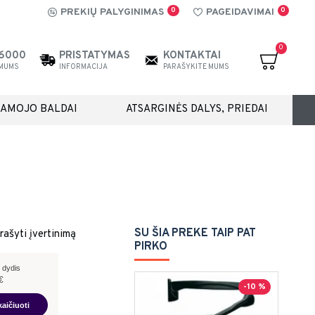
0
0
PREKIŲ PALYGINIMAS
PAGEIDAVIMAI
0
26000
PRISTATYMAS
KONTAKTAI
 MUMS
INFORMACIJA
PARAŠYKITE MUMS
IAMOJO BALDAI
ATSARGINĖS DALYS, PRIEDAI
SU ŠIA PREKE TAIP PAT
rašyti įvertinimą
PIRKO
 dydis
€
-10 %
kaičiuoti