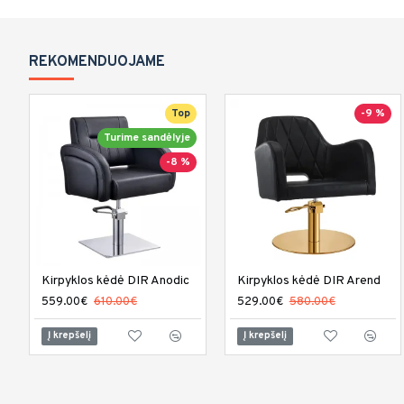
REKOMENDUOJAME
Top
-9 %
Turime sandėlyje
-8 %
Kirpyklos kėdė DIR Anodic
Kirpyklos kėdė DIR Arend
559.00€
610.00€
529.00€
580.00€
Į krepšelį
Į krepšelį