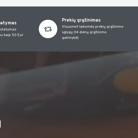
Prekių grąžinimas
tatymas
Visuomet laikomės prekių grąžinimo
istatymas
sąlygų (14 dienų grąžinimo
u kaip 50 Eur
galimybė)
I