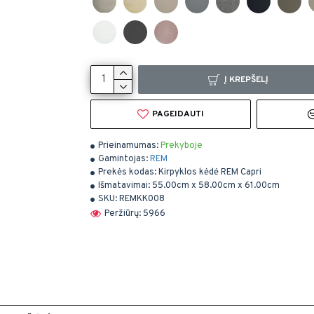
Į KREPŠELĮ
PAGEIDAUTI
Prieinamumas:
Prekyboje
Gamintojas:
REM
Prekės kodas:
Kirpyklos kėdė REM Capri
Išmatavimai:
55.00cm x 58.00cm x 61.00cm
SKU:
REMKK008
Peržiūrų: 5966