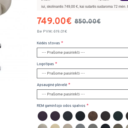
avyzdžiui, skolinantis
749,00
€, kai sutartis sudaroma
72
mėn. terminui, metinė pa
749.00€
850.00€
Be PVM: 619.01€
Kėdės stovas
Logotipas
Apsauginė plėvelė
REM gamintojo odos spalvos