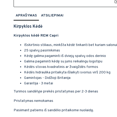
APRAŠYMAS
ATSILIEPIMAI
Kirpyklos Kėdė
Kirpyklos kėdė REM Capri
Išskirtinio stiliaus, minkšta kėdė tinkanti bet kuriam salonu
25 spalvų pasirinkimas
Kėdę galima pagaminti iš dviejų spalvų odos derinio
Galima pagaminti kėdę su jums reikalingu logotipu
Kėdės stovas kvadratinis ar žvaigždės formos
Kėdės hidraulika pritaikyta išlaikyti svorius virš 200 kg
Gamintojas - Didžioji Britanija
Garantija - 3 metai
Turimos sandėlyje prekės pristatymas per 2-3 dienas
Pristatymas nemokamas
Pasiimant patiems iš sandėlio pritaikome nuolaidą.