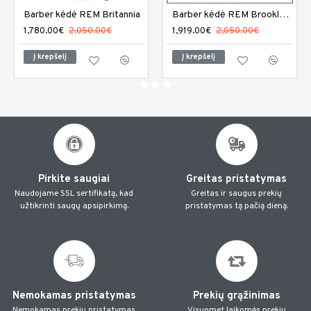
Barber kėdė REM Britannia
Barber kėdė REM Brookland
1,780.00€
2,050.00€
1,919.00€
2,050.00€
Į krepšelį
Į krepšelį
Pirkite saugiai
Greitas pristatymas
Naudojame SSL sertifikatą, kad
Greitas ir saugus prekių
užtikrinti saugų apsipirkimą.
pristatymas tą pačią dieną.
Nemokamas pristatymas
Prekių grąžinimas
Nemokamas prekių pristatymas
Visuomet laikomės prekių