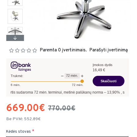
Paremta 0 įvertinimais.
Parašyti įvertinimą
Įmokos dydis
16,49
€
−
+
72
mėn.
Trukmė:
Skaičiuoti
6
mėn.
72
mėn.
tis sudaroma
72
mėn. terminui, metinė palūkanų norma –
13,90
%
, sutarties sudary
669.00€
770.00€
Be PVM: 552.89€
Kėdės stovas