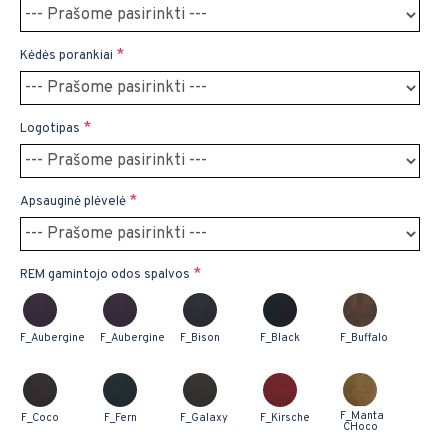
Kėdės porankiai
Logotipas
Apsauginė plėvelė
REM gamintojo odos spalvos
F_Aubergine
F_Aubergine
F_Bison
F_Black
F_Buffalo
F_Manta
F_Coco
F_Fern
F_Galaxy
F_Kirsche
CHoco