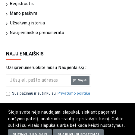
Registruotis
Mano paskyra
Užsakymų istorija
Naujienlaiškio prenumerata
NAUJIENLAIŠKIS
Užsiprenumeruokite mūsų Naujienlaiškį !
Siųsti
Susipažinau ir sutinku su
Privatumo politika
Šioje svetainėje naudojami slapukai, siekiant pagerinti
naršymo patirtį, analizuoti srautą ir pritaikyti turinį. Galite
sutikti su visais slapukais arba bet kada keisti nustatymus.
SUTINKU SU VISAIS
SLAPUKŲ NUSTATYMAI