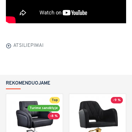
ATSILIEPIMAI
REKOMENDUOJAME
Top
-9 %
Turime sandėlyje
-8 %