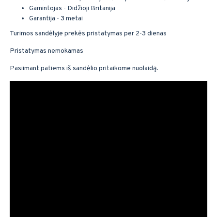
Gamintojas - Didžioji Britanija
Garantija - 3 metai
Turimos sandėlyje prekės pristatymas per 2-3 dienas
Pristatymas nemokamas
Pasiimant patiems iš sandėlio pritaikome nuolaidą.