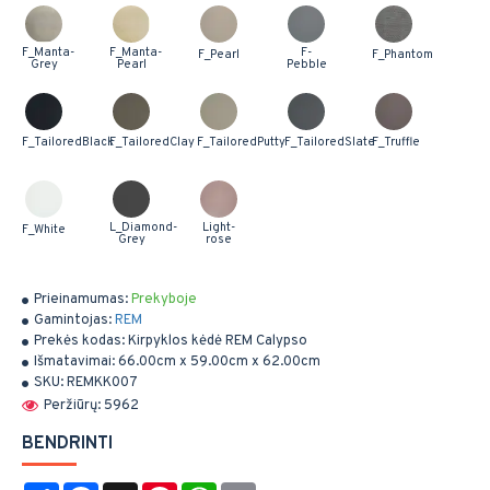
F_Manta-
F_Manta-
F-
F_Pearl
F_Phantom
Grey
Pearl
Pebble
F_TailoredBlack
F_TailoredClay
F_TailoredPutty
F_TailoredSlate
F_Truffle
L_Diamond-
Light-
F_White
Grey
rose
Prieinamumas:
Prekyboje
Gamintojas:
REM
Prekės kodas:
Kirpyklos kėdė REM Calypso
Išmatavimai:
66.00cm x 59.00cm x 62.00cm
SKU:
REMKK007
Peržiūrų: 5962
BENDRINTI