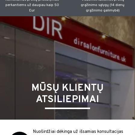
perkantiems už daugiau kaip 50
grąžinimo sąlygų (14 dienų
Eur
grąžinimo galimybė)
MŪSŲ KLIENTŲ
ATSILIEPIMAI
Nuoširdžiai dėkinga už išsamias konsultacijas