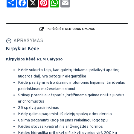
Share
Facebook
X
Pinterest
WhatsApp
Email
PERŽIŪRĖTI REM ODOS SPALVAS
APRAŠYMAS
Kirpyklos Kėdė
Kirpyklos kėdė REM Calypso
Kėdė sukurta taip, kad galėtų tinkamai prilaikyti apatinę
nugaros dalį, yra patogi ir elegantiška
Kėdė pasižymi retro dizainu ir plonomis linijomis, tai idealus
pasirinkimas mažesniam salonui
Stilingi porankiai atsparūs įbrėžimams galima rinktis juodus
ar chromuotus
25 spalvų pasirinkimas
Kėdę galima pagaminti iš dviejų spalvų odos derinio
Galima pagaminti kėdę su jums reikalingu logotipu
Kėdės stovas kvadratinis ar žvaigždės formos
Kėdės hidraulika pritaikyta išlaikyti svorius virš 200 kg