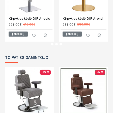
Kirpyklos kėdė DIR Anodic
Kirpyklos kėdė DIR Arend
559.00€
610.00€
529.00€
580.00€
Į krepšelį
Į krepšelį
TO PATIES GAMINTOJO
-13 %
-6 %