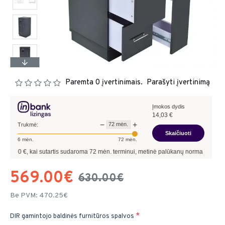
Paremta 0 įvertinimais.
Parašyti įvertinimą
Įmokos dydis
14,03
€
−
+
72
mėn.
Trukmė:
Skaičiuoti
6
mėn.
72
mėn.
, kai sutartis sudaroma
72
mėn. terminui, metinė palūkanų norma –
13,90
%
, suta
569.00€
630.00€
Be PVM: 470.25€
DIR gamintojo baldinės furnitūros spalvos