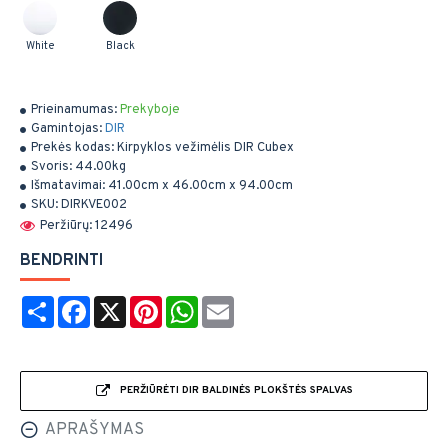
White
Black
Prieinamumas:
Prekyboje
Gamintojas:
DIR
Prekės kodas:
Kirpyklos vežimėlis DIR Cubex
Svoris:
44.00kg
Išmatavimai:
41.00cm x 46.00cm x 94.00cm
SKU:
DIRKVE002
Peržiūrų: 12496
BENDRINTI
Share
Facebook
X
Pinterest
WhatsApp
Email
PERŽIŪRĖTI DIR BALDINĖS PLOKŠTĖS SPALVAS
APRAŠYMAS