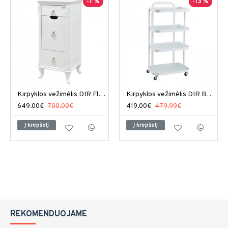
-7 %
-13 %
Kirpyklos vežimėlis DIR Florence
Kirpyklos vežimėlis DIR Beauty
649.00€
700.00€
419.00€
479.99€
Į krepšelį
Į krepšelį
REKOMENDUOJAME