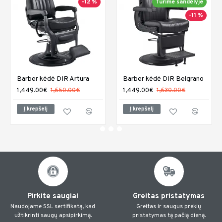
-12 %
Turime sandėlyje
-11 %
Barber kėdė DIR Artura
Barber kėdė DIR Belgrano
1,449.00€
1,650.00€
1,449.00€
1,630.00€
Į krepšelį
Į krepšelį
Pirkite saugiai
Greitas pristatymas
Naudojame SSL sertifikatą, kad
Greitas ir saugus prekių
užtikrinti saugų apsipirkimą.
pristatymas tą pačią dieną.