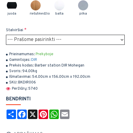
juoda
riešutmedžio
balta
pilka
Stalviršiai
Prieinamumas:
Prekyboje
Gamintojas:
DIR
Prekės kodas:
Barber station DIR Mohegan
Svoris:
94.00kg
Išmatavimai:
54.00cm x 156.00cm x 192.00cm
SKU:
BKDIR006
Peržiūrų: 5740
BENDRINTI
Share
Facebook
X
Pinterest
WhatsApp
Email