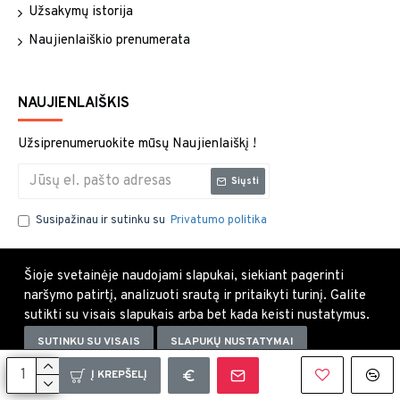
Užsakymų istorija
Naujienlaiškio prenumerata
NAUJIENLAIŠKIS
Užsiprenumeruokite mūsų Naujienlaiškį !
Siųsti
Susipažinau ir sutinku su
Privatumo politika
Šioje svetainėje naudojami slapukai, siekiant pagerinti
naršymo patirtį, analizuoti srautą ir pritaikyti turinį. Galite
sutikti su visais slapukais arba bet kada keisti nustatymus.
SUTINKU SU VISAIS
SLAPUKŲ NUSTATYMAI
Uždaryti×
Į KREPŠELĮ
Copyright © 2021, Visos teisės saugomos.