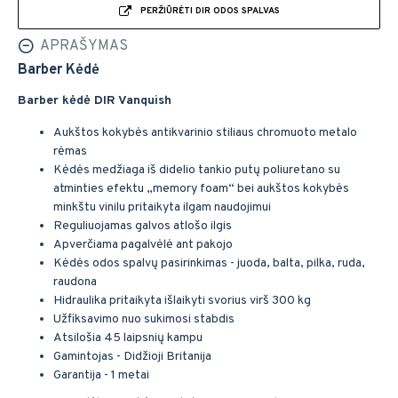
PERŽIŪRĖTI DIR ODOS SPALVAS
APRAŠYMAS
Barber Kėdė
Barber kėdė DIR Vanquish
Aukštos kokybės antikvarinio stiliaus chromuoto metalo
rėmas
Kėdės medžiaga iš didelio tankio putų poliuretano su
atminties efektu „memory foam“ bei aukštos kokybės
minkštu vinilu pritaikyta ilgam naudojimui
Reguliuojamas galvos atlošo ilgis
Apverčiama pagalvėlė ant pakojo
Kėdės odos spalvų pasirinkimas - juoda, balta, pilka, ruda,
raudona
Hidraulika pritaikyta išlaikyti svorius virš 300 kg
Užfiksavimo nuo sukimosi stabdis
Atsilošia 45 laipsnių kampu
Gamintojas - Didžioji Britanija
Garantija - 1 metai