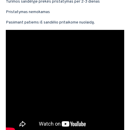
Turimos sandėlyje prekės pristatymas per 2-3 dienas
Pristatymas nemokamas
Pasiimant patiems iš sandėlio pritaikome nuolaidą.