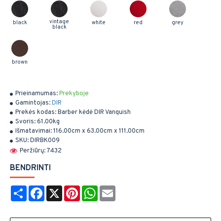
vintage
black
white
red
grey
black
brown
Prieinamumas:
Prekyboje
Gamintojas:
DIR
Prekės kodas:
Barber kėdė DIR Vanquish
Svoris:
61.00kg
Išmatavimai:
116.00cm x 63.00cm x 111.00cm
SKU:
DIRBK009
Peržiūrų: 7432
BENDRINTI
Share
Facebook
X
Pinterest
WhatsApp
Email