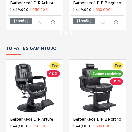
Barber kėdė DIR Artura
Barber kėdė DIR Belgrano
1,449.00€
1,650.00€
1,449.00€
1,630.00€
Į krepšelį
Į krepšelį
TO PATIES GAMINTOJO
Top
Top
-12 %
Turime sandėlyje
-11 %
Barber kėdė DIR Artura
Barber kėdė DIR Belgrano
1,449.00€
1,650.00€
1,449.00€
1,630.00€