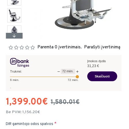
Paremta 0 įvertinimais.
Parašyti įvertinimą
Įmokos dydis
31,23
€
−
+
72
mėn.
Trukmė:
Skaičiuoti
6
mėn.
72
mėn.
Pavyzdžiui, sk
1,399.00€
1,580.01€
Be PVM: 1,156.20€
DIR gamintojo odos spalvos