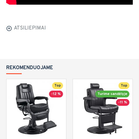
ATSILIEPIMAI
REKOMENDUOJAME
Top
Top
-12 %
Turime sandėlyje
-11 %