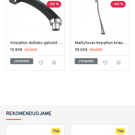
-50 %
-40 %
Kirpyklos dušiuko galvutė Z-003
Maišytuvas kirpyklos kriauklei M-001
15.90€
32.00€
39.00€
65.00€
Į krepšelį
Į krepšelį
REKOMENDUOJAME
Top
Top