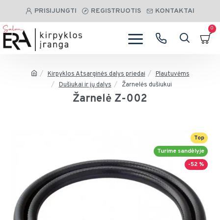
PRISIJUNGTI
REGISTRUOTIS
KONTAKTAI
0
Kirpyklos Atsarginės dalys priedai
Plautuvėms
Dušiukai ir jų dalys
Žarnelės dušiukui
Žarnelė Z-002
Top
Turime sandėlyje
-52 %