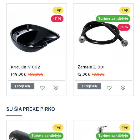
Top
Top
-7 %
Turime sandėlyje
-8 %
Kriauklė K-002
Žarnelė Z-001
149.00€
160.00€
12.00€
13.00€
Į krepšelį
Į krepšelį
SU ŠIA PREKE PIRKO
Top
Top
Turime sandėlyje
Turime sandėlyje