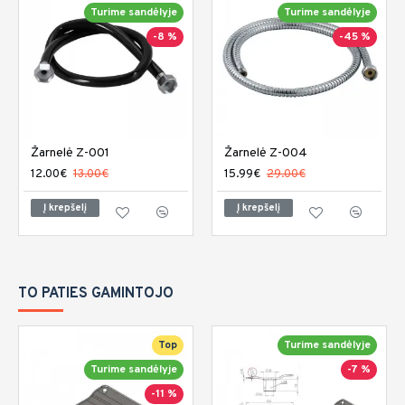
Turime sandėlyje
Turime sandėlyje
-8 %
-45 %
Žarnelė Z-001
Žarnelė Z-004
12.00€
13.00€
15.99€
29.00€
Į krepšelį
Į krepšelį
TO PATIES GAMINTOJO
Top
Turime sandėlyje
Turime sandėlyje
-7 %
-11 %