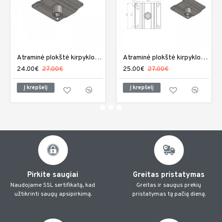
Atraminė plokštė kirpyklos kėdei PL-001
Atraminė plokštė kirpyklos kėdei PL-002
24.00€
27.00€
25.00€
27.00€
Į krepšelį
Į krepšelį
Pirkite saugiai
Greitas pristatymas
Naudojame SSL sertifikatą, kad
Greitas ir saugus prekių
užtikrinti saugų apsipirkimą.
pristatymas tą pačią dieną.