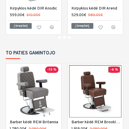
Kirpyklos kėdė DIR Anodic
Kirpyklos kėdė DIR Arend
559.00€
610.00€
529.00€
580.00€
Į krepšelį
Į krepšelį
TO PATIES GAMINTOJO
-13 %
-6 %
Barber kėdė REM Britannia
Barber kėdė REM Brookland