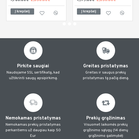
1,780.00€
2,050.00€
1,919.00€
2,050.00€
Į krepšelį
Į krepšelį
Pirkite saugiai
Greitas pristatymas
Naudojame SSL sertifikatą, kad
Greitas ir saugus prekių
užtikrinti saugų apsipirkimą.
pristatymas tą pačią dieną.
Nemokamas pristatymas
Prekių grąžinimas
Nemokamas prekių pristatymas
Visuomet laikomės prekių
perkantiems už daugiau kaip 50
grąžinimo sąlygų (14 dienų
Eur
grąžinimo galimybė)