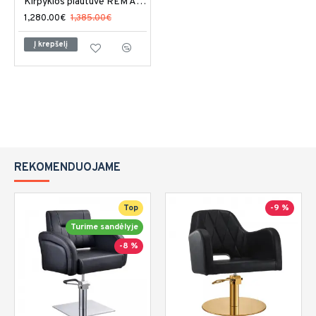
Kirpyklos plautuvė REM Aero Baltic
1,280.00€
1,385.00€
Į krepšelį
REKOMENDUOJAME
Top
-9 %
Turime sandėlyje
-8 %