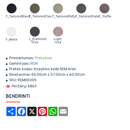
F_TailoredBlack
F_TailoredClay
F_TailoredPutty
F_TailoredSlate
F_Truffle
L_Diamond-
Light-
F_White
Grey
rose
Prieinamumas:
Prekyboje
Gamintojas:
REM
Prekės kodas:
Kirpyklos kėdė REM Ariel
Išmatavimai:
60.00cm x 57.00cm x 60.00cm
SKU:
REMKK005
Peržiūrų: 6863
BENDRINTI
Share
Facebook
X
Pinterest
WhatsApp
Email