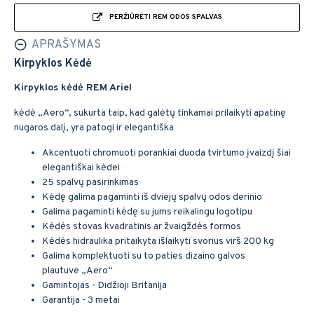
PERŽIŪRĖTI REM ODOS SPALVAS
APRAŠYMAS
Kirpyklos Kėdė
Kirpyklos kėdė REM Ariel
kėdė „Aero“, sukurta taip, kad galėtų tinkamai prilaikyti apatinę
nugaros dalį, yra patogi ir elegantiška
Akcentuoti chromuoti porankiai duoda tvirtumo įvaizdį šiai
elegantiškai kėdei
25 spalvų pasirinkimas
Kėdę galima pagaminti iš dviejų spalvų odos derinio
Galima pagaminti kėdę su jums reikalingu logotipu
Kėdės stovas kvadratinis ar žvaigždės formos
Kėdės hidraulika pritaikyta išlaikyti svorius virš 200 kg
Galima komplektuoti su to paties dizaino galvos
plautuve „Aero“
Gamintojas - Didžioji Britanija
Garantija - 3 metai