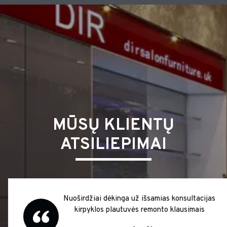
MŪSŲ KLIENTŲ
ATSILIEPIMAI
Nuoširdžiai dėkinga už išsamias konsultacijas
kirpyklos plautuvės remonto klausimais