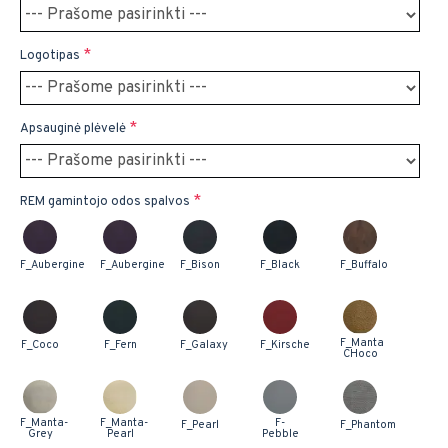
Logotipas
Apsauginė plėvelė
REM gamintojo odos spalvos
F_Aubergine
F_Aubergine
F_Bison
F_Black
F_Buffalo
F_Manta
F_Coco
F_Fern
F_Galaxy
F_Kirsche
CHoco
F_Manta-
F_Manta-
F-
F_Pearl
F_Phantom
Grey
Pearl
Pebble