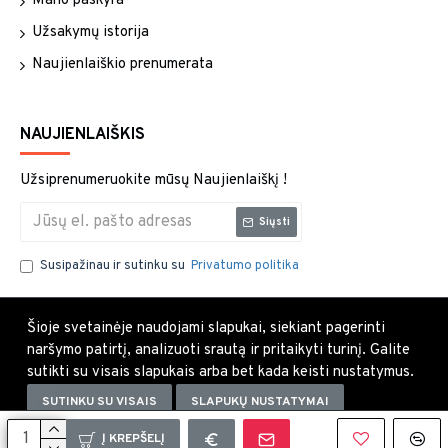
Mano paskyra
Užsakymų istorija
Naujienlaiškio prenumerata
NAUJIENLAIŠKIS
Užsiprenumeruokite mūsų Naujienlaiškį !
Siųsti
Susipažinau ir sutinku su
Privatumo politika
Šioje svetainėje naudojami slapukai, siekiant pagerinti
naršymo patirtį, analizuoti srautą ir pritaikyti turinį. Galite
sutikti su visais slapukais arba bet kada keisti nustatymus.
SUTINKU SU VISAIS
SLAPUKŲ NUSTATYMAI
Uždaryti×
Į KREPŠELĮ