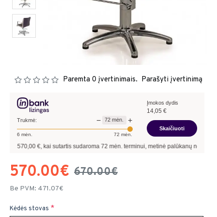
Paremta 0 įvertinimais.
Parašyti įvertinimą
Įmokos dydis
14,05
€
−
+
72
mėn.
Trukmė:
Skaičiuoti
6
mėn.
72
mėn.
,00
€, kai sutartis sudaroma
72
mėn. terminui, metinė palūkanų norma –
13,90
%
,
570.00€
670.00€
Be PVM: 471.07€
Kėdės stovas